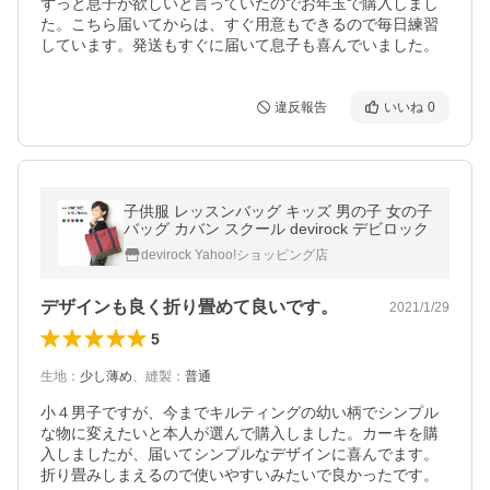
ずっと息子が欲しいと言っていたのでお年玉で購入しまし
た。こちら届いてからは、すぐ用意もできるので毎日練習
しています。発送もすぐに届いて息子も喜んでいました。
違反報告
いいね
0
子供服 レッスンバッグ キッズ 男の子 女の子
バッグ カバン スクール devirock デビロック
devirock Yahoo!ショッピング店
デザインも良く折り畳めて良いです。
2021/1/29
5
生地
：
少し薄め
、
縫製
：
普通
小４男子ですが、今までキルティングの幼い柄でシンプル
な物に変えたいと本人が選んで購入しました。カーキを購
入しましたが、届いてシンプルなデザインに喜んでます。
折り畳みしまえるので使いやすいみたいで良かったです。