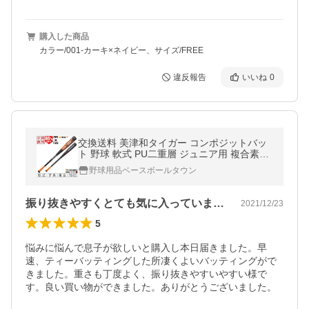
購入した商品
カラー/001-カーキ×ネイビー、サイズ/FREE
違反報告
いいね
0
交換送料 美津和タイガー コンポジットバッ
ト 野球 軟式 PU二重層 ジュニア用 複合素材
ウレタン iota DL FLARE 78cm 80cm トップ
野球用品ベースボールタウン
バランス 少年 RBJRDLFL
振り抜きやすくとても気に入っています！
2021/12/23
5
悩みに悩んで息子が欲しいと購入し本日届きました。早
速、ティーバッティングした所凄くよいバッティングがで
きました。重さも丁度よく、振り抜きやすいやすい様で
す。良い買い物ができました。ありがとうございました。