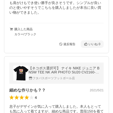
も肩がけもでき使い勝手が良さそうです。シンプルが良い
のと使いやすそうでこちらを購入しましたが本当に良い買
い物ができました。
購入した商品
カラー/ブラック
違反報告
いいね
0
【ネコポス選択可】 ナイキ NIKE ジュニア B
NSW TEE NK AIR PHOTO SU20 CV2160-01
0 サッカー フットサル カジュアル エア フォ
フタバスポーツフットボール店
ト Tシャツ 半袖 黒 子供用
細めな作りかも？？
2021/5/21
4
息子がデザインが気に入って購入しました。本人もとって
も気に入って着てますが、細めな商品です。普段150を着て