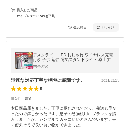
購入した商品
サイズ/78cm・560g平均
違反報告
いいね
0
デスクライト LED おしゃれ ワイヤレス充電
付き 子供 勉強 電気スタンドライト 卓上デス
クライト 明るさ調整 5段階調色 10段階調光
夢の家
折り畳み式 テーブルスタンド
迅速な対応丁寧な梱包に感謝です。
2021/12/15
5
耐久性
：
普通
本日商品届きました。丁寧に梱包されており、発送も早か
ったので嬉しかったです。息子の勉強机用にブラックを購
入しましたが、シンプルでカッコいいと喜んでいます。長
く使えそうで良い買い物ができました。