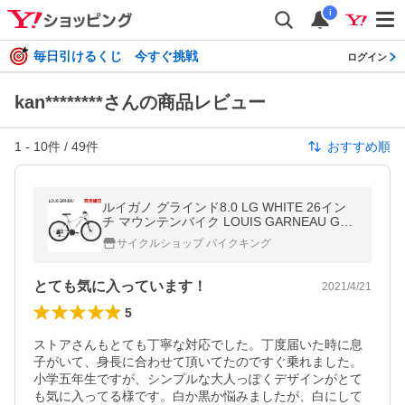
i
毎日引けるくじ 今すぐ挑戦
ログイン
kan********さんの商品レビュー
1
-
10
件 /
49
件
おすすめ順
ルイガノ グラインド8.0 LG WHITE 26イン
チ マウンテンバイク LOUIS GARNEAU GRI
ND8.0
サイクルショップ バイクキング
とても気に入っています！
2021/4/21
5
ストアさんもとても丁寧な対応でした。丁度届いた時に息
子がいて、身長に合わせて頂いてたのですぐ乗れました。
小学五年生ですが、シンプルな大人っぽくデザインがとて
も気に入ってる様です。白か黒か悩みましたが、白にして