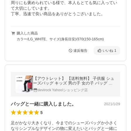
周りにも褒められている様で、本人もとても気に入ってい
て大切にしています。

丁寧、迅速で良い商品をありがとうございました。
購入した商品
カラー/LG_WHITE、サイズ(身長目安)/370(150-165cm)
違反報告
いいね
1
【アウトレット】 【送料無料】 子供服 シュ
ーズバッグ キッズ 男の子 女の子 バッグ カ
バン スクール devirock デビロック
devirock Yahoo!ショッピング店
バッグと一緒に購入しました。
2021/1/29
5
足がかなり大きくなり、今までのシューズバッグか小さく
なりシンプルなデザインの物に変えたいとバッグと一緒に