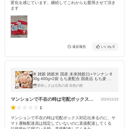
変化を感じています。継続してこれからも愛用させて頂き
ます
違反報告
いいね
0
米 雑穀 雑穀米 国産 未来雑穀21+マンナン 8
00g 400g×2袋 もち麦配合 国産品 もち麦 訳
あり ポイント消化 爆買
美味しさは元気の源 自然の館
マンションで不在の時は宅配ボックス対応…
2024/11/19
1
マンションで不在の時は宅配ボックス対応出来るのに、ヤ
マト運輸配達員は指定していないのに直接配達してくる

以前疲れて寝ている時、直接配達してくきた
