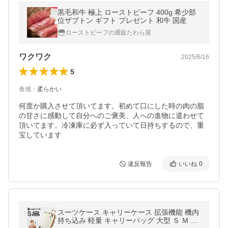
黒毛和牛 極上 ローストビーフ 400g 希少部
位ザブトン ギフト プレゼント 和牛 国産
ローストビーフの通販たわら屋
ワクワク
2025/6/16
5
食感
：
柔らかい
何度か購入させて頂いてます。初めて口にした時の肉の脂
の甘さに感動して自分へのご褒美、人への進物に遣わせて
頂いてます。冷凍庫に必ず入っていて日持ちするので、重
宝しています
違反報告
いいね
0
スーツケース キャリーケース 拡張機能 機内
持ち込み 軽量 キャリーバッグ 大型 Ｓ Ｍ Ｌ