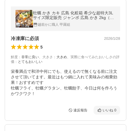
牡蠣 かき カキ 広島 化粧箱 希少な超特大3L
サイズ限定販売 ジャンボ 広島 かき 2kg（1k
g/約25粒×2袋）徳用 冷凍 FF ポイント利用
越前かに職人 甲羅組
爆買
冷凍庫に必須
2026/1/28
5
鮮度
：
非常に良い
、
大きさ
：
大きめ
、
実際に食べてみたおいしさの評
価
：
とてもおいしい
栄養満点で和洋中何にでも、使えるので無くなる前に注文
させて頂いてます。最近はもつ鍋に入れて美味みの相乗効
果！おすすめです

牡蠣フライ、牡蠣グラタン、牡蠣餃子、今日は何を作ろう
かワクワク！
違反報告
いいね
0