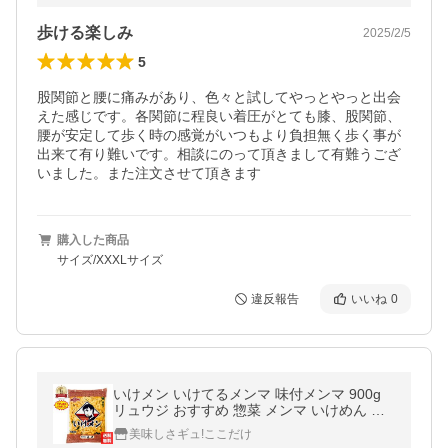
歩ける楽しみ
2025/2/5
5
股関節と腰に痛みがあり、色々と試してやっとやっと出会
えた感じです。各関節に程良い着圧がとても膝、股関節、
腰が安定して歩く時の感覚がいつもより負担無く歩く事が
出来て有り難いです。相談にのって頂きまして有難うござ
いました。また注文させて頂きます
購入した商品
サイズ/XXXLサイズ
違反報告
いいね
0
いけメン いけてるメンマ 味付メンマ 900g
リュウジ おすすめ 惣菜 メンマ いけめん イ
ケメン つまみ めんま 大容量 太堀 ポイント
美味しさギュ!ここだけ
消化 爆買 「いけメンマ」 JC