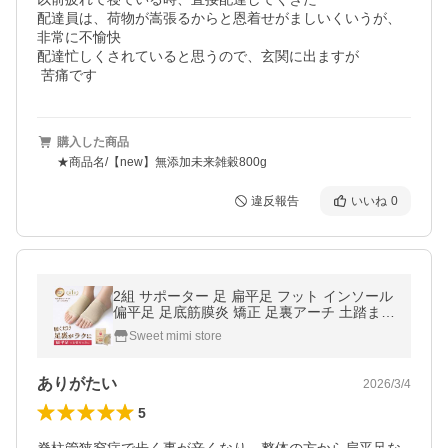
配達員は、荷物が嵩張るからと恩着せがましいくいうが、
非常に不愉快

配達忙しくされていると思うので、玄関に出ますが

 苦痛です
購入した商品
★商品名/【new】無添加未来雑穀800g
違反報告
いいね
0
2組 サポーター 足 扁平足 フット インソール
偏平足 足底筋膜炎 矯正 足裏アーチ 土踏まず
レディース メンズ 衝撃吸収 姿勢 O脚 X脚 理
Sweet mimi store
学療法士 監修 爆買
ありがたい
2026/3/4
5