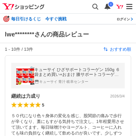
i
毎日引けるくじ 今すぐ挑戦
ログイン
lwe********さんの商品レビュー
1
-
10
件 /
13
件
おすすめ順
キューサイ ひざサポートコラーゲン 150g ６
袋まとめ買い+おまけ 膝サポートコラーゲン
サプリメント 粉末 パウダー ドリンク キュウ
キューサイ 青汁 岐阜センター
サイコラーゲンペプチド爆買
継続は力成り
2026/3/4
5
５０代になり色々身体の変化を感じ、股関節の痛みで歩行
が辛くなり、藁にもすがる気持ちで注文し、1年程愛用させ
て頂いてます。毎日味噌汁やヨーグルト、コーヒーに入れ
ても味の負担なく継続して飲めるのが良いです。少しずつ