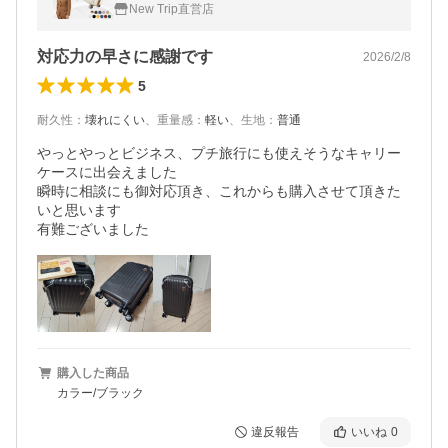
サイズ 40L 2泊 3泊 静音 頑丈 TSAロック Ne
New Trip直営店
w Trip 大容量 旅行 出張
対応力の早さに感謝です
2026/2/8
5
耐久性
：
壊れにくい
、
重量感
：
軽い
、
生地
：
普通
やっとやっとビジネス、プチ旅行にも使えそうなキャリー
ケースに出会えました

瞬時に相談にも御対応頂き、これからも購入させて頂きた
いと思います

有難ございました
購入した商品
カラー/ブラック
違反報告
いいね
0