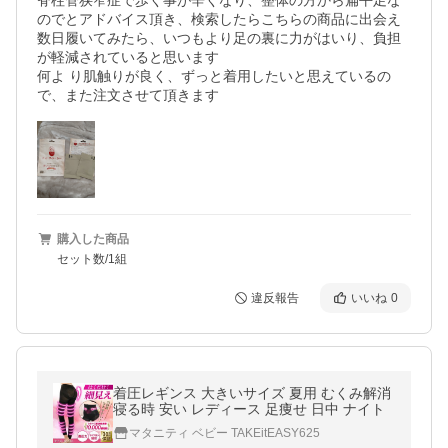
脊柱管狭窄症で歩く事が辛くなり、整体の方から扁平足な
のでとアドバイス頂き、検索したらこちらの商品に出会え
数日履いてみたら、いつもより足の裏に力がはいり、負担
が軽減されていると思います

何よ り肌触りが良く、ずっと着用したいと思えているの
で、また注文させて頂きます
購入した商品
セット数/1組
違反報告
いいね
0
着圧レギンス 大きいサイズ 夏用 むくみ解消
寝る時 安い レディース 足痩せ 日中 ナイト
マタニティ ベビー TAKEitEASY625