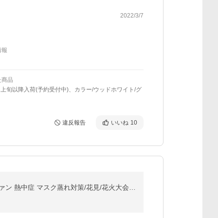
2022/3/7
情報
た商品
月上旬以降入荷(予約受付中)、カラー/ウッドホワイト/グ
違反報告
いいね
10
【正規品】 ネッククーラー 首掛け扇風機 羽根なし 静音 扇風機 風量5段調節 おしゃれ 節電 軽量 ネックファン 熱中症 マスク蒸れ対策/花見/花火大会/通勤/通学