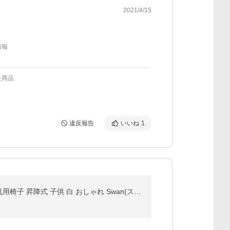
2021/4/15
情報
た商品
違反報告
いいね
1
当店オリジナル 荷重ロック付きキャスター 学習椅子 学習チェア 学習チェアー 回転チェア 回転椅子 学習机用椅子 昇降式 子供 白 おしゃれ Swan(スワン) 全18色