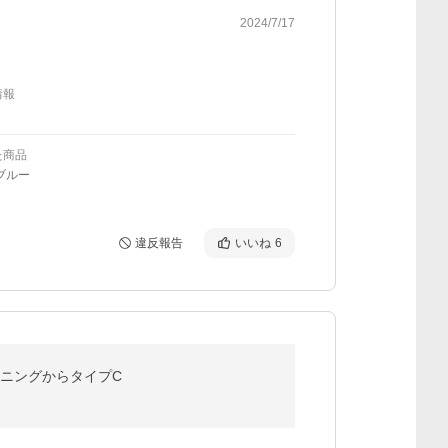
2024/7/17
情報
た商品
ブルー
違反報告
いいね
6
 ライトニングからタイプC