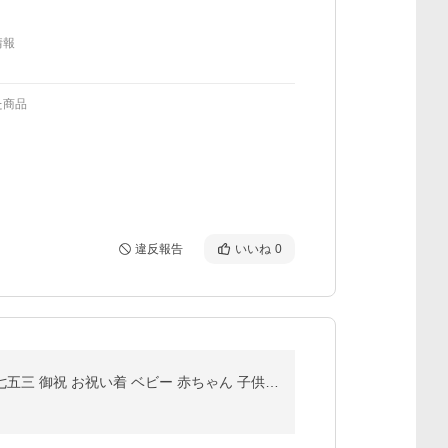
情報
た商品
違反報告
いいね
0
家紋入れ対応 子供大将 陣羽織 吉祥 唐草文様 青海波 金襴 当店オリジナル兜 はちまき 飾り台付き 初節句 七五三 御祝 お祝い着 ベビー 赤ちゃん 子供 男の子