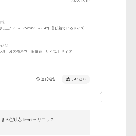
2022/12/19
情報
歳以上/171～175cm/71～75kg
普段着ているサイズ：
た商品
ラシ系 和装作務衣 里遊庵、サイズ/Ｌサイズ
違反報告
いいね
0
対応 licorice リコリス