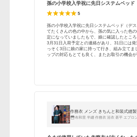
孫の小学校入学祝に先日システムベッド
5
孫の小学校入学祝に先日システムベッド（デス
てたくさんの色の中から、孫の気に入った色の
定になっていましたもで、娘に確認したところ
3月31日入荷予定との連絡があり、31日には
っそく3日に娘の家に持って行き、組み立てま
ップの対応もとても良く、またお取引の機会が
作務衣 メンズ きちんと和装式縫製
布和里 半纏 作務衣 浴衣 甚平 エプロ