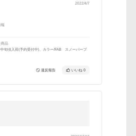
2022/4/7
情報
た商品
月中旬頃入荷(予約受付中)、カラー/FAB スノーパープ
違反報告
いいね
0