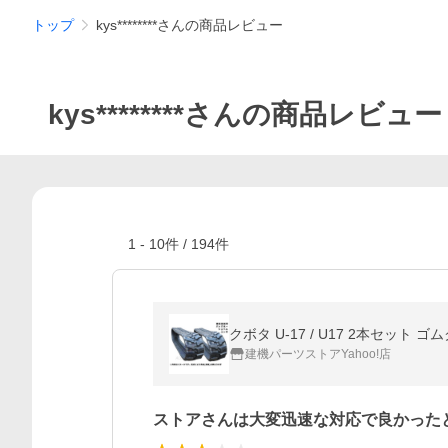
トップ
kys********さんの商品レビュー
kys********さんの商品レビュー
1
-
10
件 /
194
件
クボタ U-17 / U17 2本セット ゴ
建機パーツストアYahoo!店
ストアさんは大変迅速な対応で良かった