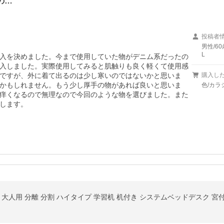
の…
投稿者
男性/60
L
入を決めました。今まで使用していた物がデニム系だったの
入しました。実際使用してみると肌触りも良く軽くて使用感
ですが、外に着て出るのは少し寒いのではないかと思いま
購入し
かもしれません。もう少し厚手の物があれば良いと思いま
色/カ
痒くなるので無理なので今回のような物を選びました。また
します。
人用 分離 分割 ハイタイプ 学習机 机付き システムベッドデスク 宮付き 6色