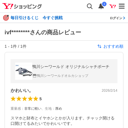
i
毎日引けるくじ 今すぐ挑戦
ログイン
ivf********さんの商品レビュー
1
-
1
件 /
1
件
おすすめ順
鴨川シーワールド オリジナルシャチポーチ
鴨川シーワールドオルカショップ
かわいい。
2026/2/14
5
重量感
：
非常に軽い
、
生地
：
厚め
スマホと財布とイヤホンとかが入ります。チャック開ける
口開けてるみたいでかわいいです。