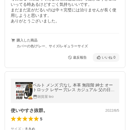
いってる時あるけどすごく気持ちいいです。

まだまだ足がだるいのは中々完璧には治りませんが長く使
用しようと思います。

ありがとうございました。
購入した商品
カバーの色/グレー、サイズ/レギュラーサイズ
違反報告
いいね
0
ベルト メンズ 穴なし 本革 無段階 紳士 オー
トロック レザー 穴レス カジュアル 父の日
ビジネス スーツ ゴルフ 長め 自動 社会人 本
雑貨屋 teo
皮 40代 50代 爆買
使いやすさ抜群。
2022/8/5
5
サイズ
：
大きめ