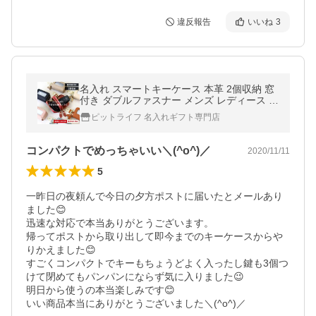
違反報告
いいね
3
名入れ スマートキーケース 本革 2個収納 窓
付き ダブルファスナー メンズ レディース ギ
フト
ピットライフ 名入れギフト専門店
コンパクトでめっちゃいい＼(^o^)／
2020/11/11
5
一昨日の夜頼んで今日の夕方ポストに届いたとメールあり
ました😊

迅速な対応で本当ありがとうございます。

帰ってポストから取り出して即今までのキーケースからや
りかえました😊

すごくコンパクトでキーもちょうどよく入ったし鍵も3個つ
けて閉めてもパンパンにならず気に入りました😉

明日から使うの本当楽しみです😊

いい商品本当にありがとうございました＼(^o^)／