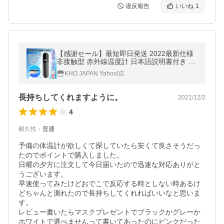
違反報告
いいね
1
【感謝セール】最短即日発送 2022最新仕様
非接触型 赤外線温度計 日本語説明書付き 電
子温度計 温度計 高精度 送料無料 KHO JAPA
KHO JAPAN Yahoo!店
N
長持ちしてくれますように。
2021/12/2
4
耐久性
：
普通
予備の体温計が欲しくて探していたら安くて良さそうだっ
たのでポイントで購入しました。

日曜の夕方に注文して今日届いたので迅速な対応ありがと
うございます。

早速使ってみたけどおでこで反応する時としない時あるけ
どちゃんと測れたので長持ちしてくれればいいなと思いま
す。

レビュー書いたらマスクプレゼントでブラックかグレーか
ホワイトで選べませんって書いてあったのにピンクだった