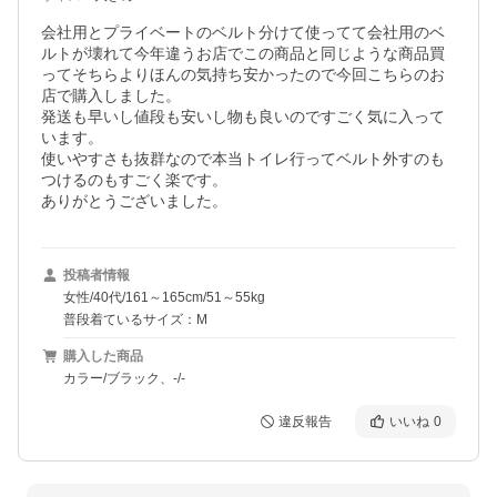
会社用とプライベートのベルト分けて使ってて会社用のベ
ルトが壊れて今年違うお店でこの商品と同じような商品買
ってそちらよりほんの気持ち安かったので今回こちらのお
店で購入しました。

発送も早いし値段も安いし物も良いのですごく気に入って
います。

使いやすさも抜群なので本当トイレ行ってベルト外すのも
つけるのもすごく楽です。

ありがとうございました。
投稿者情報
女性/40代/161～165cm/51～55kg
普段着ているサイズ：M
購入した商品
カラー/ブラック、-/-
違反報告
いいね
0