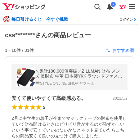
i
毎日引けるくじ 今すぐ挑戦
ログイン
css********さんの商品レビュー
1
-
10
件 /
31
件
おすすめ順
＼累計180,000個突破／ZILLMAN 財布 メン
ズ 長財布 牛革 日本製YKK ラウンドファスナ
ー ロングウォレット 化粧箱付き レディース
STYLE ONLINE SHOP ヤフー店
にも ジルマン
安くて使いやすくて高級感ある。
2022/5/2
5
2月に中学生の息子が今までマジックテープの財布を使用し
ていて財布開けるときにビリビリ音がするのが恥ずかしい
という事で安くていいのないかなとネット見ていたらこち
らの商品安くて良いの見つけて購入しました。
