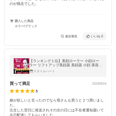
のが残念でした。
購入した商品
カラー/ブラック
違反報告
いいね
0
【ランキング１位】美顔ローラー 小顔ロー
ラー リフトアップ美顔器 美顔器 小顔 美容ロ
ーラー フェイスローラー マイクロカレント
スタイルハート
美容 ほうれい線 たるみ しわ
買って満足
2020/9/16
5
娘が欲しいと言ったのでなら母さんも買うと２つ買いまし
た。

注文した翌日に発送されその次の日には不在者通知届いて
今日配達してもらいました。
