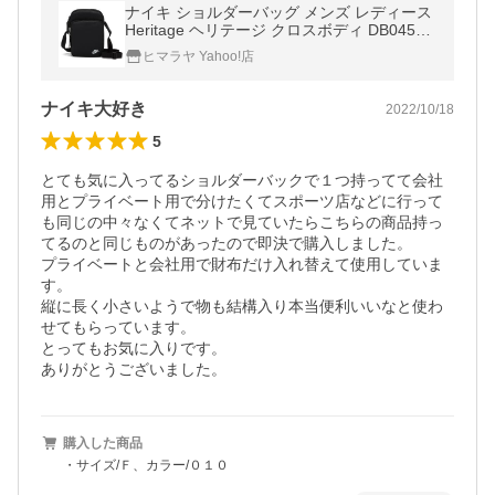
ナイキ ショルダーバッグ メンズ レディース
Heritage ヘリテージ クロスボディ DB0456-
010 NIKE サコッシュ ブラック 黒
ヒマラヤ Yahoo!店
ナイキ大好き
2022/10/18
5
とても気に入ってるショルダーバックで１つ持ってて会社
用とプライベート用で分けたくてスポーツ店などに行って
も同じの中々なくてネットで見ていたらこちらの商品持っ
てるのと同じものがあったので即決で購入しました。

プライベートと会社用で財布だけ入れ替えて使用していま
す。

縦に長く小さいようで物も結構入り本当便利いいなと使わ
せてもらっています。

とってもお気に入りです。

ありがとうございました。
購入した商品
・サイズ/Ｆ、カラー/０１０