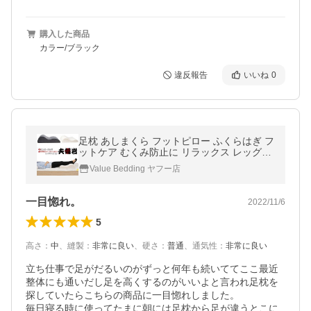
購入した商品
カラー/ブラック
違反報告
いいね
0
足枕 あしまくら フットピロー ふくらはぎ フ
ットケア むくみ防止に リラックス レッグク
ッション 夫婦岩 ギフト プレゼント
Value Bedding ヤフー店
一目惚れ。
2022/11/6
5
高さ
：
中
、
縫製
：
非常に良い
、
硬さ
：
普通
、
通気性
：
非常に良い
立ち仕事で足がだるいのがずっと何年も続いててここ最近
整体にも通いだし足を高くするのがいいよと言われ足枕を
探していたらこちらの商品に一目惚れしました。

毎日寝る時に使ってたまに朝には足枕から足が違うとこに