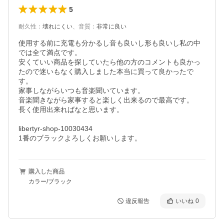
5
耐久性
：
壊れにくい
、
音質
：
非常に良い
使用する前に充電も分かるし音も良いし形も良いし私の中
では全て満点です。

安くていい商品を探していたら他の方のコメントも良かっ
たので迷いもなく購入しました本当に買って良かったで
す。

家事しながらいつも音楽聞いています。

音楽聞きながら家事すると楽しく出来るので最高です。

長く使用出来ればなと思います。

libertyr-shop-10030434

1番のブラックよろしくお願いします。
購入した商品
カラー/ブラック
違反報告
いいね
0