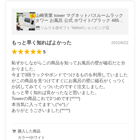
山崎実業 tower マグネットバスルームラック
タワー お風呂 公式 ホワイト/ブラック 4858
4859ラック 送料無料
ソムリエ@ギフト Yahoo!ショッピング店
もっと早く知ればよかった
2022/6/22
5
恥ずかしながらこの商品を知ってお風呂の壁が磁石だと分
かりました。

今まで3段ラックやボンドでつけるものを利用していました
がこの商品を見つけてすぐにお風呂の壁に磁石がくっつく
か試してみてくっついたのですぐ注文しました。

もっと早く知れば良かったなど思いました。

Towerの商品これで2つめです(*^^*)

本当気に入ってます＼(^o^)／

購入した商品
カラー/ホワイト