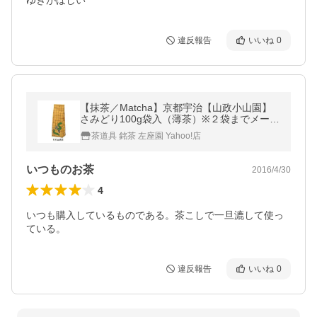
ゆきがほしい
違反報告
いいね
0
【抹茶／Matcha】京都宇治【山政小山園】
さみどり100g袋入（薄茶）※２袋までメール
便可
茶道具 銘茶 左座園 Yahoo!店
いつものお茶
2016/4/30
4
いつも購入しているものである。茶こしで一旦漉して使っ
ている。
違反報告
いいね
0