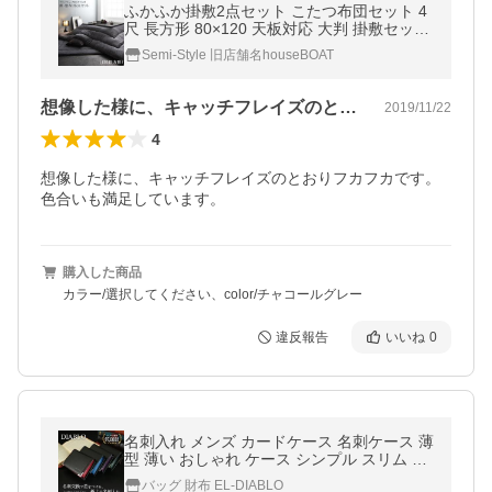
ふかふか掛敷2点セット こたつ布団セット 4
尺 長方形 80×120 天板対応 大判 掛敷セット
激安 セール 厚手 厚掛け p1
Semi-Style 旧店舗名houseBOAT
想像した様に、キャッチフレイズのとおり…
2019/11/22
4
想像した様に、キャッチフレイズのとおりフカフカです。
色合いも満足しています。
購入した商品
カラー/選択してください、color/チャコールグレー
違反報告
いいね
0
名刺入れ メンズ カードケース 名刺ケース 薄
型 薄い おしゃれ ケース シンプル スリム 取
り出しやすい 二つ折り カード入れ ブランド
バッグ 財布 EL-DIABLO