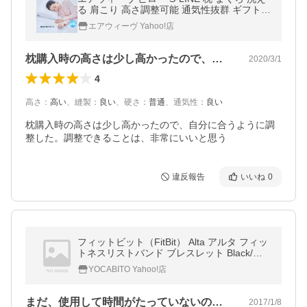
る 肩こり 高さ調整可能 通気性抜群 ギフト
お祝い プレゼント 幅広め 蒸れない 寝返り
エアウィーヴ Yahoo!店
硬め
枕購入時の高さは少し高かったので、自分…
2020/3/1
4
高さ
：
高い
、
縫製
：
良い
、
硬さ
：
普通
、
通気性
：
良い
枕購入時の高さは少し高かったので、自分に合うように調
整した。調整できることは、非常にいいと思う
違反報告
いいね
0
フィットビット（FitBit） Alta アルタ フィッ
トネスリストバンド ブレスレット Black/ブ
ラック 黒 FB406BK-JPN スポーツ ランニン
YOCABITO Yahoo!店
グ ダイエット トレーニング
まだ、使用して時間がたっていないので、…
2017/1/8