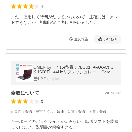
4
まだ、使用して時間がたっていないので、正確にはコメン
トできないが、初期設定に少し戸惑いました。
違反報告
いいね
0
OMEN by HP 15(型番：7LG91PA-AAAC) GT
X 1660Ti 144Hzリフレッシュレート Core i5
9300H 16GBメモリ 256GB PCIe SSD + 1TB
HP Directplus
HDD 15.6型 ノートPC office付き 新品
全般について
2019/12/3
3
耐久性
：
普通
、
充電の持ち
：
普通
、
音質
：
普通
、
画質
：
普通
キーボードのバックライトがいらない。転送ソフトを装備
してほしい。説明書が簡略すぎる。