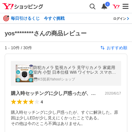
i
毎日引けるくじ 今すぐ挑戦
ログイン
yos********さんの商品レビュー
1
-
10
件 /
30
件
おすすめ順
防犯カメラ 監視カメラ 見守りカメラ 家庭用
室内 小型 日本仕様 Wifi ワイヤレス スマホ
遠隔 microSDカード セット ペット 子供 老
KS貿易Yahoo!ショップ
人 高齢者 介護 360° C6
購入時セッチングに少し戸惑ったが、すぐ…
2020/6/17
4
購入時セッチングに少し戸惑ったが、すぐに解決した。原
因は少しLEDが少し見えにくかったことである。

その他は今のところ不満はありません。