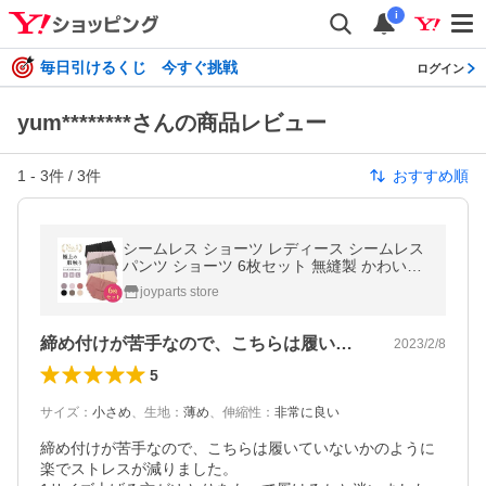
i
毎日引けるくじ 今すぐ挑戦
ログイン
yum********さんの商品レビュー
1
-
3
件 /
3
件
おすすめ順
シームレス ショーツ レディース シームレス
パンツ ショーツ 6枚セット 無縫製 かわいい
浅履き スカラップ ラインが出ない くすみカ
joyparts store
ラー インナー
締め付けが苦手なので、こちらは履いてい…
2023/2/8
5
サイズ
：
小さめ
、
生地
：
薄め
、
伸縮性
：
非常に良い
締め付けが苦手なので、こちらは履いていないかのように
楽でストレスが減りました。
