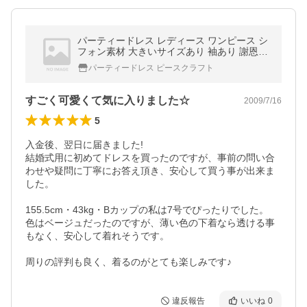
パーティードレス レディース ワンピース シ
フォン素材 大きいサイズあり 袖あり 謝恩会
二次会 ブライダル 結婚式ドレス 20代 30代
パーティードレス ピースクラフト
安い■11
すごく可愛くて気に入りました☆
2009/7/16
5
入金後、翌日に届きました!

結婚式用に初めてドレスを買ったのですが、事前の問い合
わせや疑問に丁寧にお答え頂き、安心して買う事が出来ま
した。

155.5cm・43kg・Bカップの私は7号でぴったりでした。

色はベージュだったのですが、薄い色の下着なら透ける事
もなく、安心して着れそうです。

周りの評判も良く、着るのがとても楽しみです♪
違反報告
いいね
0