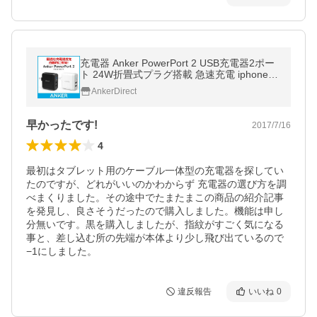
充電器 Anker PowerPort 2 USB充電器2ポー
ト 24W折畳式プラグ搭載 急速充電 iphone iP
ad等スマホ・タブレット対応
AnkerDirect
早かったです!
2017/7/16
4
最初はタブレット用のケーブル一体型の充電器を探してい
たのですが、どれがいいのかわからず 充電器の選び方を調
べまくりました。その途中でたまたまこの商品の紹介記事
を発見し、良さそうだったので購入しました。機能は申し
分無いです。黒を購入しましたが、指紋がすごく気になる
事と、差し込む所の先端が本体より少し飛び出ているので
−1にしました。
違反報告
いいね
0