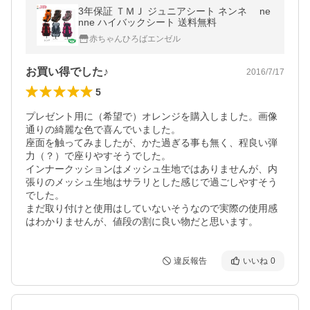
3年保証 ＴＭＪ ジュニアシート ネンネ ne
nne ハイバックシート 送料無料
赤ちゃんひろばエンゼル
お買い得でした♪
2016/7/17
5
プレゼント用に（希望で）オレンジを購入しました。画像
通りの綺麗な色で喜んでいました。

座面を触ってみましたが、かた過ぎる事も無く、程良い弾
力（？）で座りやすそうでした。

インナークッションはメッシュ生地ではありませんが、内
張りのメッシュ生地はサラリとした感じで過ごしやすそう
でした。

まだ取り付けと使用はしていないそうなので実際の使用感
はわかりませんが、値段の割に良い物だと思います。
違反報告
いいね
0