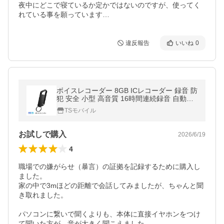
夜中にどこで寝ているか定かではないのですが、使ってく
れている事を願っています…
違反報告
いいね
0
ボイスレコーダー 8GB ICレコーダー 録音 防
犯 安全 小型 高音質 16時間連続録音 自動保
存 MP3プレーヤー ノイズ抑制 静音 長持ち
TSモバイル
持ち運び便利
お試しで購入
2026/6/19
4
職場での嫌がらせ（暴言）の証拠を記録するために購入し
ました。

家の中で3mほどの距離で会話してみましたが、ちゃんと聞
き取れました。

パソコンに繋いで聞くよりも、本体に直接イヤホンをつけ
て聞いた方が、音が大きく聞こえました。
