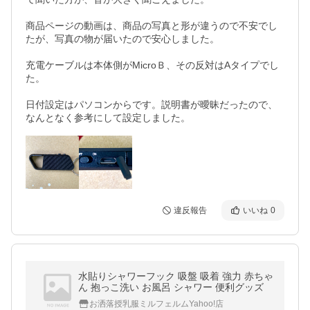
商品ページの動画は、商品の写真と形が違うので不安でし
たが、写真の物が届いたので安心しました。

充電ケーブルは本体側がMicroＢ、その反対はAタイプでし
た。

日付設定はパソコンからです。説明書が曖昧だったので、
なんとなく参考にして設定しました。
違反報告
いいね
0
水貼りシャワーフック 吸盤 吸着 強力 赤ちゃ
ん 抱っこ洗い お風呂 シャワー 便利グッズ
お洒落授乳服ミルフェルムYahoo!店