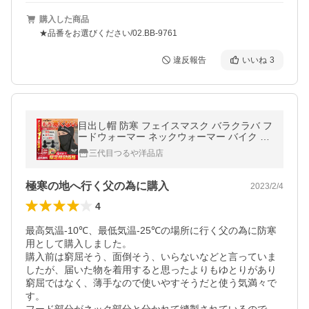
購入した商品
★品番をお選びください/02.BB-9761
違反報告
いいね
3
目出し帽 防寒 フェイスマスク バラクラバ フ
ードウォーマー ネックウォーマー バイク 自
転車 裏起毛 スノボー スノーボード スキー
三代目つるや洋品店
釣り 爆買
極寒の地へ行く父の為に購入
2023/2/4
4
最高気温-10℃、最低気温-25℃の場所に行く父の為に防寒
用として購入しました。

購入前は窮屈そう、面倒そう、いらないなどと言っていま
したが、届いた物を着用すると思ったよりもゆとりがあり
窮屈ではなく、薄手なので使いやすそうだと使う気満々で
す。
