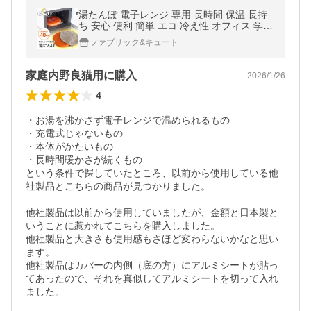
湯たんぽ 電子レンジ 専用 長時間 保温 長持
ち 安心 便利 簡単 エコ 冷え性 オフィス 学校
リラポット 【EN】【◎80】/【MC】レンジ
ファブリック&キュート
で湯たんぽリラポット
家庭内野良猫用に購入
2026/1/26
4
・お湯を沸かさず電子レンジで温められるもの

・充電式じゃないもの

・本体がかたいもの

・長時間暖かさが続くもの

という条件で探していたところ、以前から使用している他
社製品とこちらの商品が見つかりました。

他社製品は以前から使用していましたが、金額と日本製と
いうことに惹かれてこちらを購入しました。

他社製品と大きさも使用感もさほど変わらないかなと思い
ます。

他社製品はカバーの内側（底の方）にアルミシートが貼っ
てあったので、それを真似してアルミシートを切って入れ
ました。
