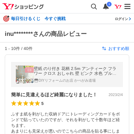
i
毎日引けるくじ 今すぐ挑戦
ログイン
inu********さんの商品レビュー
1
-
10
件 /
40
件
おすすめ順
壁紙 のり付き 花柄 2.5m アンティーク フラ
ワー クロス おしゃれ 壁 ピンク 水色 ブルー
バラ 壁紙張り替え DIY 生のり付き壁紙
DIYリフォームのお店 かべがみ道場
簡単に見違えるほど綺麗になりました！
2023/2/4
5
ふすま紙を剥がした収納ドアにトレーディングカードをボ
ンドで貼っていたのですが、それを剥がして十数年ほど経
ちます。

あまりにも見栄えが悪いのでこちらの商品を貼る事にしま