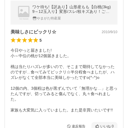
ワケ待ち!【訳あり】山形産もも【白桃(3kg)
9～12玉入り】変形/スレ/枝キズあり！ご自
宅用に大特価【送料無料】
やまがた特産屋
美味しさにビックリ☆
2010/9/10
5
今日やっと届きました!

小～中位の桃が12個届きました。

桃は当たりハズレが多いので、そこまで期待してなかった
のですが…食べてみてビックリ☆半分程食べましたが、ハ
ズレがなくて全部本当に美味しかったですo(^-^)o

12個の内、3個程は色が黒ずんでいて「無理かな…」と思っ
たんですが、切ってみると傷んでなく、丸々食べれまし
た。

家族も大変気に入っていました。また是非買いたいです!!
違反報告
いいね
0