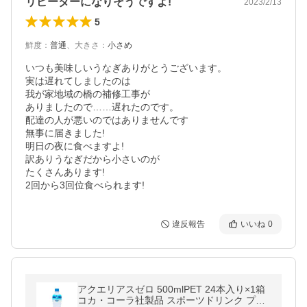
リピーターになりそうですよ!
2023/2/13
5
鮮度
：
普通
、
大きさ
：
小さめ
いつも美味しいうなぎありがとうございます。

実は遅れてしましたのは

我が家地域の橋の補修工事が

ありましたので……遅れたのです。　

配達の人が悪いのではありませんです

無事に届きました!

明日の夜に食べますよ!

訳ありうなぎだから小さいのが

たくさんあります!

違反報告
いいね
0
アクエリアスゼロ 500mlPET 24本入り×1箱
コカ・コーラ社製品 スポーツドリンク プレ