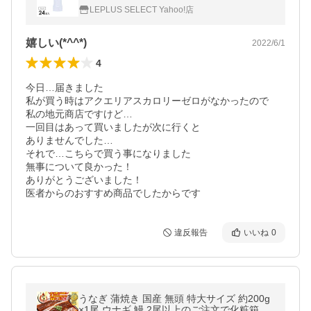
ゼント ギフト
LEPLUS SELECT Yahoo!店
嬉しい(*^^*)
2022/6/1
4
今日…届きました

私が買う時はアクエリアスカロリーゼロがなかったので

私の地元商店ですけど…

一回目はあって買いましたが次に行くと

ありませんでした…

それで…こちらで買う事になりました

無事について良かった！

ありがとうございました！

医者からのおすすめ商品でしたからです
違反報告
いいね
0
うなぎ 蒲焼き 国産 無頭 特大サイズ 約200g
×1尾 ウナギ 鰻 2尾以上のご注文で化粧箱配