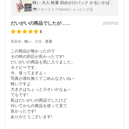
軽い 大人 軽量 斜めがけバック かるいかばん
即納
ベターライフYahoo!ショッピング店
だいがいの商品でしたが……
2023/7/11
5
重量感
：
軽い
、
生地
：
普通
この商品が無かったので

その時の対応が良かったです!

だいがいの商品も気に入りました。

ネイビーです。

今、使ってますよ～

写真が遅れ無くてごめんなさいね～

軽いですよ

大きさはちょっと小さいかなぁ～

でもです!

私はだいがいの商品でしたけど

付いてからの商品を使って見て

良かったです!
