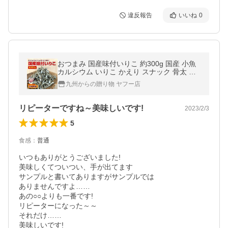
違反報告
いいね
0
おつまみ 国産味付いりこ 約300g 国産 小魚
カルシウム いりこ かえり スナック 骨太 胡
麻 訳あり 送料無料 お取り寄せ ポイント利用
九州からの贈り物 ヤフー店
お菓子 イリコ F 爆買
リピーターですね～美味しいです!
2023/2/3
5
食感
：
普通
いつもありがとうございました!

美味しくてついつい、手が出てます

サンプルと書いてありますがサンプルでは

ありませんですよ……

あの○○よりも一番です!

リピーターになった～～

それだけ……

美味しいです!
