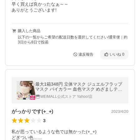
早く買えば良かったなぁ～～

ありがとうございます!
購入した商品
以下の一覧からご希望の配送日数を選択してください/通常便｜約
3日から8日で投函
違反報告
いいね
0
最大1箱348円 立体マスク ジュエルフラップ
マスク バイカラー 血色マスク めざましテレ
ビ紹介 3サイズ 両面同色 小さめ 4層 3D立体
WEIMALL公式ストア Yahoo!店
不織布 女性 男性
がっかりです(⁠+⁠_⁠+⁠)
2023/4/20
3
私が思っているような色では無かった(⁠+⁠_⁠+⁠)

どぎつい色……
