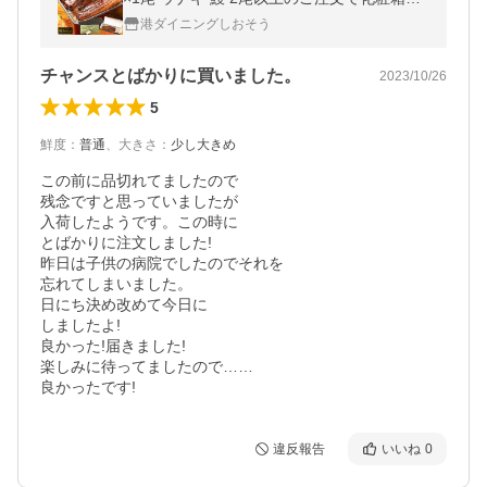
送 うなぎ蒲焼 肝吸い お中元 爆買
港ダイニングしおそう
チャンスとばかりに買いました。
2023/10/26
5
鮮度
：
普通
、
大きさ
：
少し大きめ
この前に品切れてましたので

残念ですと思っていましたが

入荷したようです。この時に

とばかりに注文しました!

昨日は子供の病院でしたのでそれを

忘れてしまいました。

日にち決め改めて今日に

しましたよ!

良かった!届きました!

楽しみに待ってましたので……

良かったです!
違反報告
いいね
0