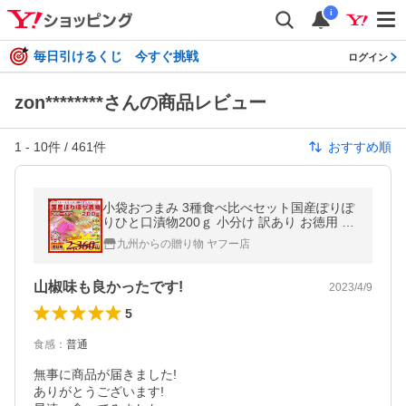
i
毎日引けるくじ 今すぐ挑戦
ログイン
zon********さんの商品レビュー
1
-
10
件 /
461
件
おすすめ順
小袋おつまみ 3種食べ比べセット国産ぽりぽ
りひと口漬物200ｇ 小分け 訳あり お徳用 止
まらない お酒 個包装 大根 送料無料 ポイン
九州からの贈り物 ヤフー店
ト利用 爆買 ポイント消化
山椒味も良かったです!
2023/4/9
5
食感
：
普通
無事に商品が届きました!

ありがとうございます!
