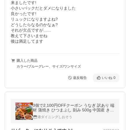
来ましたです!

小さいバックだとダメになりました

良かったです!

リュックになりますよね?

どうしたらなるのかなぁ?

それが欠点ですが……

教えて下さいませね

後は満足してます
購入した商品
カラー/ブルーグレー、サイズ/ワンサイズ
違反報告
いいね
0
3個で2,100円OFFクーポン うなぎ 訳あり 端
材 蒲焼き ひつまぶし 刻み 500g 中国産 きざ
みうなぎ ウナギ 鰻 お中元 御中元 爆買
港ダイニングしおそう