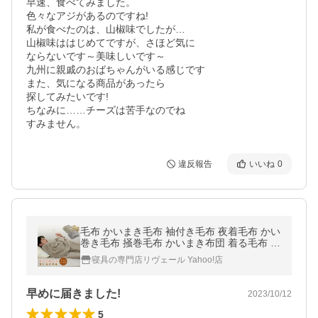
早速、食べてみました。

色々なアジがあるのですね!

私が食べたのは、山椒味でしたが…

山椒味ははじめてですが、さほど気に

ならないです～美味しいです～

九州に親戚のおばちゃんがいる感じです

また、気になる商品があったら

探してみたいです!

ちなみに……チーズは苦手なのでね

すみません。
違反報告
いいね
0
毛布 かいまき毛布 袖付き毛布 夜着毛布 かい
巻き毛布 掻巻毛布 かいまき布団 着る毛布 夜
着布団 毛布かいまき ふわふわ マイクロフリ
寝具の専門店リヴェール Yahoo!店
ース
早めに届きました!
2023/10/12
5