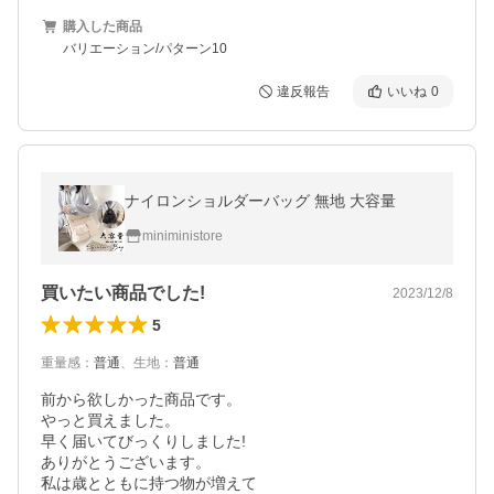
購入した商品
バリエーション/パターン10
違反報告
いいね
0
ナイロンショルダーバッグ 無地 大容量
miniministore
買いたい商品でした!
2023/12/8
5
重量感
：
普通
、
生地
：
普通
前から欲しかった商品です。

やっと買えました。

早く届いてびっくりしました!

ありがとうございます。

私は歳とともに持つ物が増えて
