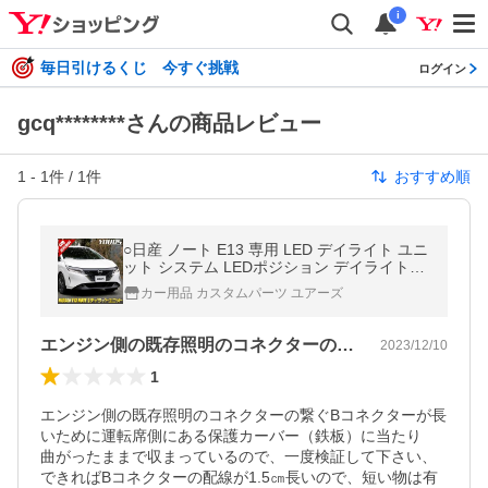
i
毎日引けるくじ 今すぐ挑戦
ログイン
gcq********さんの商品レビュー
1
-
1
件 /
1
件
おすすめ順
○日産 ノート E13 専用 LED デイライト ユニ
ット システム LEDポジション デイライト化
ドレスアップ[２]
カー用品 カスタムパーツ ユアーズ
エンジン側の既存照明のコネクターの繋ぐ…
2023/12/10
1
エンジン側の既存照明のコネクターの繋ぐBコネクターが長
いために運転席側にある保護カーバー（鉄板）に当たり

曲がったままで収まっているので、一度検証して下さい、
できればBコネクターの配線が1.5㎝長いので、短い物は有