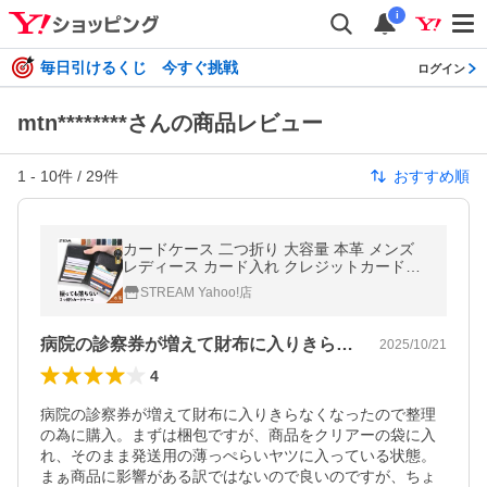
i
毎日引けるくじ 今すぐ挑戦
ログイン
mtn********さんの商品レビュー
1
-
10
件 /
29
件
おすすめ順
カードケース 二つ折り 大容量 本革 メンズ
レディース カード入れ クレジットカードケ
ース マイナンバーカード対応 20枚収納 財布
STREAM Yahoo!店
STREAM
病院の診察券が増えて財布に入りきらなく…
2025/10/21
4
病院の診察券が増えて財布に入りきらなくなったので整理
の為に購入。まずは梱包ですが、商品をクリアーの袋に入
れ、そのまま発送用の薄っぺらいヤツに入っている状態。
まぁ商品に影響がある訳ではないので良いのですが、ちょ