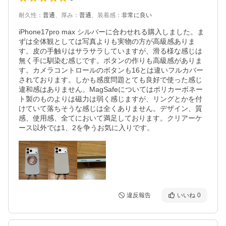
耐久性
：
普通
、
厚み
：
普通
、
装着感
：
非常に良い
iPhone17pro max シルバーに合わせれる購入しました。ま
ずは全体観としては写真よりも実物の方が高級感ありま
す。皮の手触りはサラサラしていますが、滑る様な感じは
無く手に馴染む感じです。ボタンの作りも高級感がありま
す。カメラコントロールのボタンも16とは違いフルカバー
されております。しかも感度問題とても良好で使った感じ
違和感はありません。MagSafeについてはポリカーボネー
ト製のものよりは磁力は弱く感じますが、リングとかを付
けていて落ちそうな感じは全くありません。デザイン、質
感、使用感、全てにおいて満足しております。クリアーケ
ース以外では1、2を争うお気に入りです。
違反報告
いいね
0