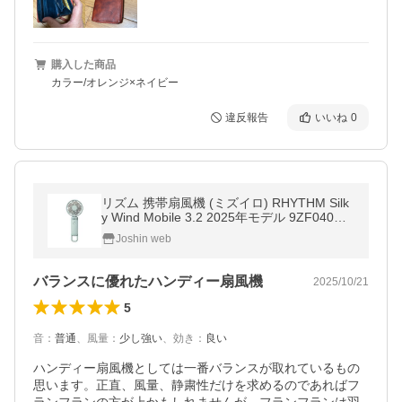
購入した商品
カラー/オレンジ×ネイビー
違反報告
いいね
0
リズム 携帯扇風機 (ミズイロ) RHYTHM Silk
y Wind Mobile 3.2 2025年モデル 9ZF040RH
04 返品種別A
Joshin web
バランスに優れたハンディー扇風機
2025/10/21
5
音
：
普通
、
風量
：
少し強い
、
効き
：
良い
ハンディー扇風機としては一番バランスが取れているもの
思います。正直、風量、静粛性だけを求めるのであればフ