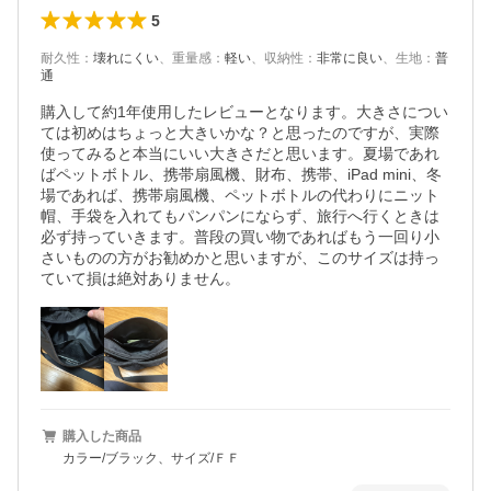
5
耐久性
：
壊れにくい
、
重量感
：
軽い
、
収納性
：
非常に良い
、
生地
：
普
通
購入して約1年使用したレビューとなります。大きさについ
ては初めはちょっと大きいかな？と思ったのですが、実際
使ってみると本当にいい大きさだと思います。夏場であれ
ばペットボトル、携帯扇風機、財布、携帯、iPad mini、冬
場であれば、携帯扇風機、ペットボトルの代わりにニット
帽、手袋を入れてもパンパンにならず、旅行へ行くときは
必ず持っていきます。普段の買い物であればもう一回り小
さいものの方がお勧めかと思いますが、このサイズは持っ
ていて損は絶対ありません。
購入した商品
カラー/ブラック、サイズ/ＦＦ