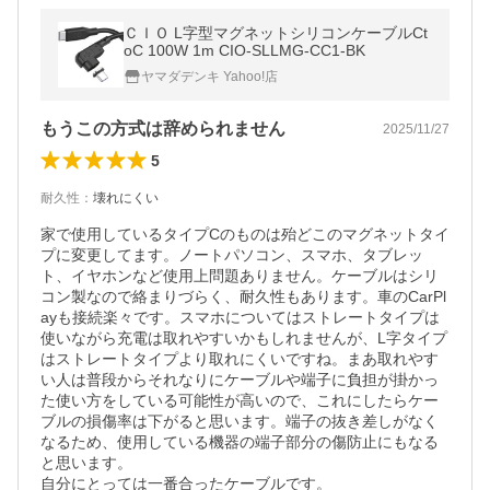
ＣＩＯ L字型マグネットシリコンケーブルCt
oC 100W 1m CIO-SLLMG-CC1-BK
ヤマダデンキ Yahoo!店
もうこの方式は辞められません
2025/11/27
5
耐久性
：
壊れにくい
家で使用しているタイプCのものは殆どこのマグネットタイ
プに変更してます。ノートパソコン、スマホ、タブレッ
ト、イヤホンなど使用上問題ありません。ケーブルはシリ
コン製なので絡まりづらく、耐久性もあります。車のCarPl
ayも接続楽々です。スマホについてはストレートタイプは
使いながら充電は取れやすいかもしれませんが、L字タイプ
はストレートタイプより取れにくいですね。まあ取れやす
い人は普段からそれなりにケーブルや端子に負担が掛かっ
た使い方をしている可能性が高いので、これにしたらケー
ブルの損傷率は下がると思います。端子の抜き差しがなく
なるため、使用している機器の端子部分の傷防止にもなる
と思います。

自分にとっては一番合ったケーブルです。