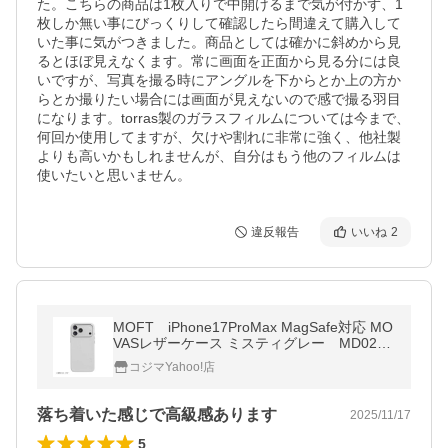
た。こちらの商品は1枚入りで中開けるまで気が付かず、1
枚しか無い事にびっくりして確認したら間違えて購入して
いた事に気がつきました。商品としては確かに斜めから見
るとほぼ見えなくます。常に画面を正面から見る分には良
いですが、写真を撮る時にアングルを下からとか上の方か
らとか撮りたい場合には画面が見えないので感で撮る羽目
になります。torras製のガラスフィルムについては今まで、
何回か使用してますが、欠けや割れに非常に強く、他社製
よりも高いかもしれませんが、自分はもう他のフィルムは
使いたいと思いません。
違反報告
いいね
2
MOFT iPhone17ProMax MagSafe対応 MO
VASレザーケース ミスティグレー MD020-
1-i17pm-MCGY
コジマYahoo!店
落ち着いた感じで高級感あります
2025/11/17
5