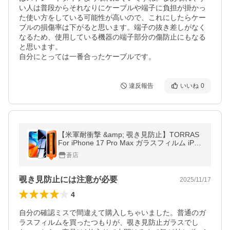
い人は普段からそれなりにケーブルや端子に負担が掛かっ
た使い方をしている可能性が高いので、これにしたらケー
ブルの損傷率は下がると思います。端子の抜き差しがなく
なるため、使用している機器の端子部分の傷防止にもなる
と思います。

自分にとっては一番合ったケーブルです。
違反報告
いいね
0
【米軍耐衝撃 &amp; 覗き見防止】TORRAS
For iPhone 17 Pro Max ガラスフィルム iPho
ne17ProMax 用 フィルム 航空宇宙ガラス 米
蒼店
軍規格 さらさら 指紋防止
覗き見防止には注意が必要
2025/11/17
4
自分の確認ミスで間違えて購入しちゃいました。普通のガ
ラスフィルムを買ったつもりが、覗き見防止ガラスでし