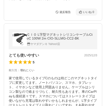
違反報告
いいね
0
ＣＩＯ L字型マグネットシリコンケーブルCt
oC 100W 2m CIO-SLLMG-CC2-BK
ヤマダデンキ Yahoo!店
とても使いやすい
2025/12/3
5
耐久性
：
壊れにくい
家で使用しているタイプCのものは殆どこのマグネットタイ
プに変更してます。ノートパソコン、スマホ、タブレッ
ト、イヤホンなど使用上問題ありません。ケーブルはシリ
コン製なので絡まりづらく、耐久性もあります。車のCarPl
ayも接続楽々です。スマホについてはストレートタイプは
使いながら充電は取れやすいかもしれませんが、L字タイプ
はストレートタイプより取れにくいですね。まあ取れやす