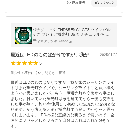
違反報告
いいね
0
パナソニック FHD85ENWLCF3 ツインパル
ック プレミア蛍光灯 85形 ナチュラル色 新
光源ツインパルック
ヤマダデンキ Yahoo!店
最近はLEDのものばかりですが、我が家…
2025/11/22
5
耐久性
：
壊れにくい
、
明るさ
：
普通
最近はLEDのものばかりですが、我が家のシーリングライ
トはまだ蛍光灯タイプで、シーリングライトごと買い換え
ようかと思いましたが、もう一度蛍光灯を交換する事にし
ました。付いていた蛍光灯は家を建ててから一度も交換を
した事が無く、約15年使用して初めての蛍光灯の交換とな
ります。そう考えるとまだ蛍光灯でも良いのかなッと思っ
てしまいます。LEDの様な直線的な明るさで無いので、全
体的にフワッとした明るさで自分はこれはこれで好きで
す。