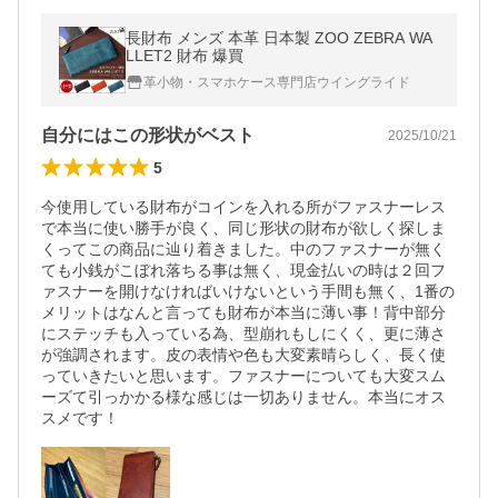
長財布 メンズ 本革 日本製 ZOO ZEBRA WA
LLET2 財布 爆買
革小物・スマホケース専門店ウイングライド
自分にはこの形状がベスト
2025/10/21
5
今使用している財布がコインを入れる所がファスナーレス
で本当に使い勝手が良く、同じ形状の財布が欲しく探しま
くってこの商品に辿り着きました。中のファスナーが無く
ても小銭がこぼれ落ちる事は無く、現金払いの時は２回フ
ァスナーを開けなければいけないという手間も無く、1番の
メリットはなんと言っても財布が本当に薄い事！背中部分
にステッチも入っている為、型崩れもしにくく、更に薄さ
が強調されます。皮の表情や色も大変素晴らしく、長く使
っていきたいと思います。ファスナーについても大変スム
ーズて引っかかる様な感じは一切ありません。本当にオス
スメです！