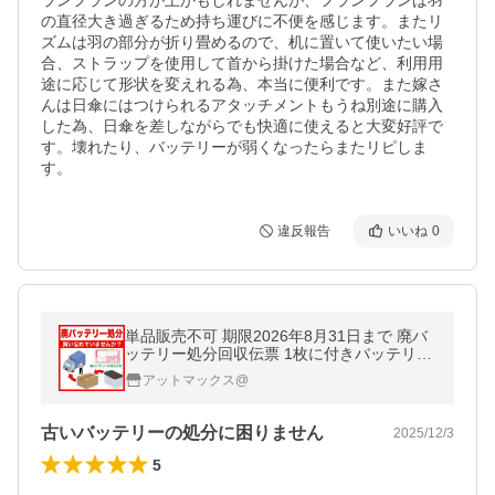
ランフランの方が上かもしれませんが、フランフランは羽
の直径大き過ぎるため持ち運びに不便を感じます。またリ
ズムは羽の部分が折り畳めるので、机に置いて使いたい場
合、ストラップを使用して首から掛けた場合など、利用用
途に応じて形状を変えれる為、本当に便利です。また嫁さ
んは日傘にはつけられるアタッチメントもうね別途に購入
した為、日傘を差しながらでも快適に使えると大変好評で
す。壊れたり、バッテリーが弱くなったらまたリピしま
す。
違反報告
いいね
0
単品販売不可 期限2026年8月31日まで 廃バ
ッテリー処分回収伝票 1枚に付きバッテリー
1個 当店バッテリーと同時購入のみの販売 不
アットマックス@
要バッテリー引き取り券
古いバッテリーの処分に困りません
2025/12/3
5