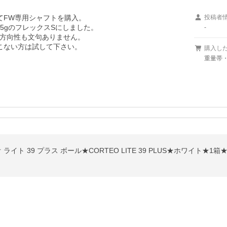
FW専用シャフトを購入。

投稿者
5gのフレックスSにしました。

-
方向性も文句ありません。

こない方は試して下さい。

購入し
重量帯・
ライト 39 プラス ボール★CORTEO LITE 39 PLUS★ホワイト★1