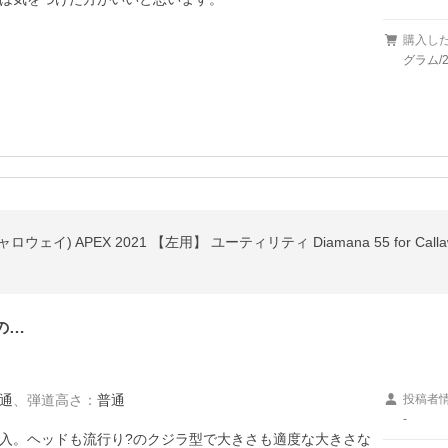
購入し
グラム/2
ウェイ) APEX 2021 【左用】 ユーティリティ Diamana 55 for Ca
の…
通
、
弾道高さ
：
普通
投稿者
-
入。ヘッドも流行り?のクジラ型で大きさも適度な大きさな