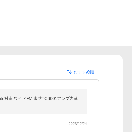
おすすめ順
ディスプレイオーディオ 7インチ カーオーディオ 2DINステレオレシーバー ワイヤレス CarPlay/AndroidAuto対応 ワイドFM 東芝TCB001アンプ内蔵 爆買 (X3J)
2023/12/24