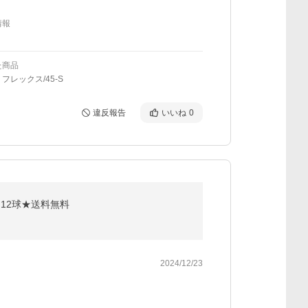
情報
た商品
フレックス/45-S
違反報告
いいね
0
箱★12球★送料無料
2024/12/23