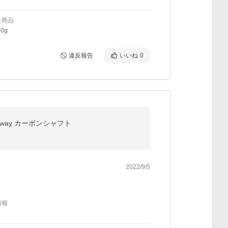
た商品
0g
違反報告
いいね
0
llaway カーボンシャフト
2022/9/5
情報