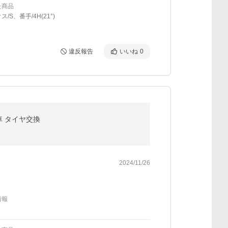
た商品
/S、番手/4H(21°)
違反報告
いいね
0
車 タイヤ交換
2024/11/26
情報