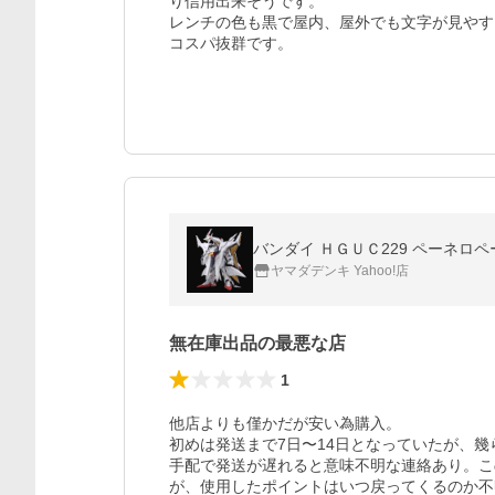
り信用出来そうです。

レンチの色も黒で屋内、屋外でも文字が見やす
コスパ抜群です。
バンダイ ＨＧＵＣ229 ペーネロペ
ヤマダデンキ Yahoo!店
無在庫出品の最悪な店
1
他店よりも僅かだが安い為購入。

初めは発送まで7日〜14日となっていたが、
手配で発送が遅れると意味不明な連絡あり。こ
が、使用したポイントはいつ戻ってくるのか不