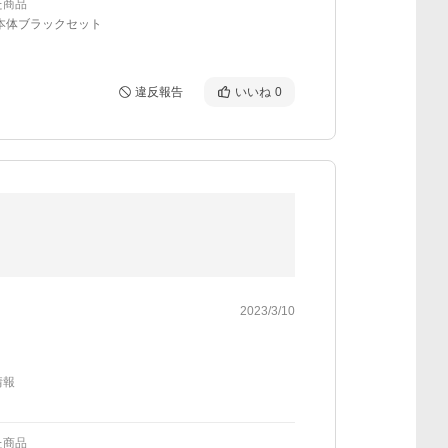
た商品
/本体ブラックセット
違反報告
いいね
0
2023/3/10
情報
た商品