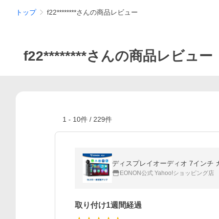
トップ
f22********さんの商品レビュー
f22********さんの商品レビュー
1
-
10
件 /
229
件
EONON公式 Yahoo!ショッピング店
取り付け1週間経過