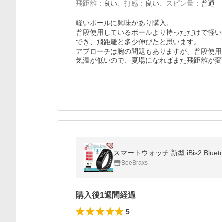
飛距離
：
良い
、
打感
：
良い
、
スピン量
：
普通
軽いボールに興味があり購入。

普段使用しているボールより持っただけで軽い
でき、飛距離と多少伸びたと思います。

アプローチは腕の問題もありますが、普段使用
気温が低いので、夏場になればまた飛距離が変
スマートウォッチ 新型 iBis2 Blue
BeeBraxs
購入後1週間経過
5