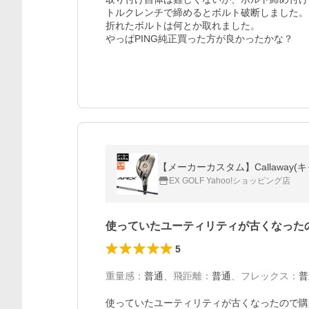
トルクレンチで締めるとボルト破断しました。

折れたボルトは何とか取れました。

やっぱPING純正買った方が良かったかな？
【メーカーカスタム】Callaway(キャロ
EX GOLF Yahoo!ショッピング店
使っていたユーティリティが古くなった
5
重量感
：
普通
、
飛距離
：
普通
、
フレックス
：
普
使っていたユーティリティが古くなったので購