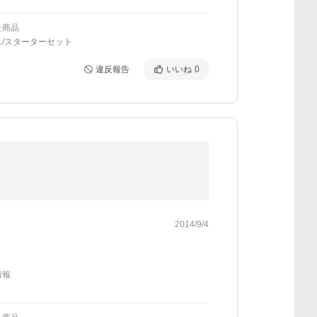
た商品
ス/スターターセット
違反報告
いいね
0
2014/9/4
情報