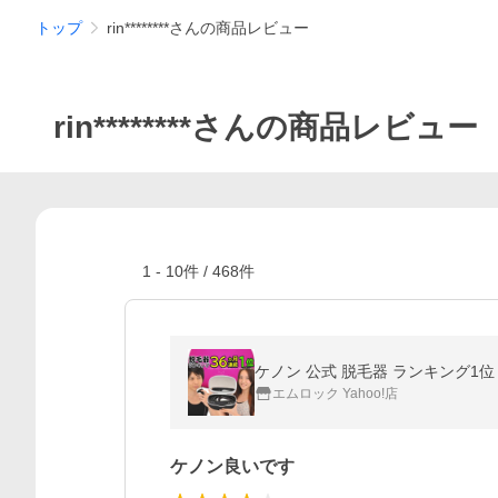
トップ
rin********さんの商品レビュー
rin********さんの商品レビュー
1
-
10
件 /
468
件
ケノン 公式 脱毛器 ランキング1位 日
エムロック Yahoo!店
ケノン良いです