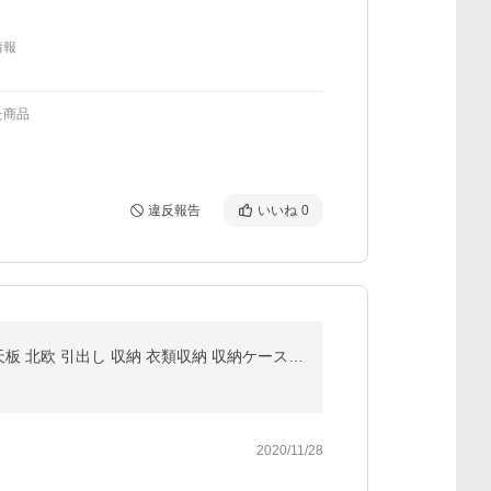
情報
た商品
違反報告
いいね
0
＼2個セット／ チェスト 5段 ランドリーチェスト おしゃれ アイリスオーヤマ 完成品 白 北欧 リビング 木天板 北欧 引出し 収納 衣類収納 収納ケース HG-725
2020/11/28