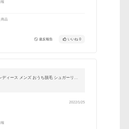
情報
た商品
違反報告
いいね
0
ブラジリアンワックス 脱毛 除毛 moofee VIO脱毛 スターターキット 脱毛クリームよりシュガーワックス レディース メンズ おうち脱毛 シュガーリング
2022/1/25
情報