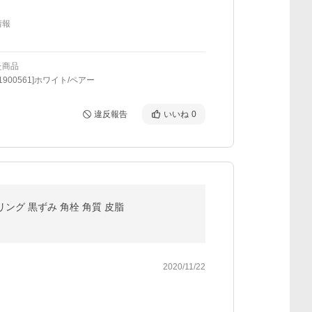
情報
た商品
1900561]ホワイト/ペアー
違反報告
いいね
0
ング 黒ずみ 角栓 角質 皮脂
2020/11/22