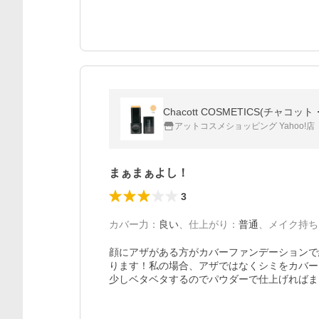
Chacott COSMETICS(チャ
アットコスメショッピング Yahoo!店
まぁまぁよし！
3
カバー力
：
良い
、
仕上がり
：
普通
、
メイク持ち
顔にアザがある方がカバーファンデーションで
ります！私の場合、アザではなくシミをカバー
少しベタベタするのでパウダーで仕上げればま