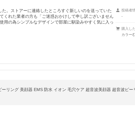
した。ストアーに連絡したところすぐ新しいのを送っていた
投稿者
てくれた業者の方も「ご迷惑おかけして申し訳ございません
-
使用の為シンプルなデザインで部屋に馴染みやすく気に入っ
購入し
カラー/[
ーリング 美顔器 EMS 防水 イオン 毛穴ケア 超音波美顔器 超音波ピーリ