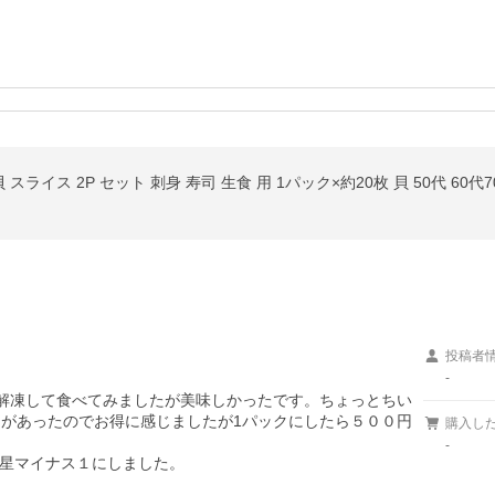
ス 2P セット 刺身 寿司 生食 用 1パック×約20枚 貝 50代 60代70代
投稿者
-
速解凍して食べてみましたが美味しかったです。ちょっとちい
引があったのでお得に感じましたが1パックにしたら５００円
購入し
-
星マイナス１にしました。