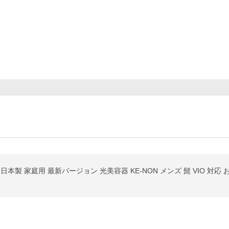
本製 家庭用 最新バージョン 光美容器 KE-NON メンズ 髭 VIO 対応 お