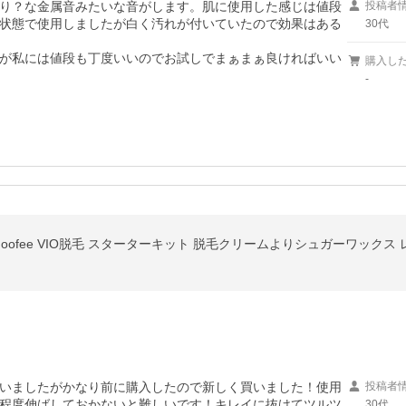
り？な金属音みたいな音がします。肌に使用した感じは値段
投稿者
状態で使用しましたが白く汚れが付いていたので効果はある
30代
が私には値段も丁度いいのでお試しでまぁまぁ良ければいい
購入し
-
いましたがかなり前に購入したので新しく買いました！使用
投稿者
程度伸ばしておかないと難しいです！キレイに抜けてツルツ
30代