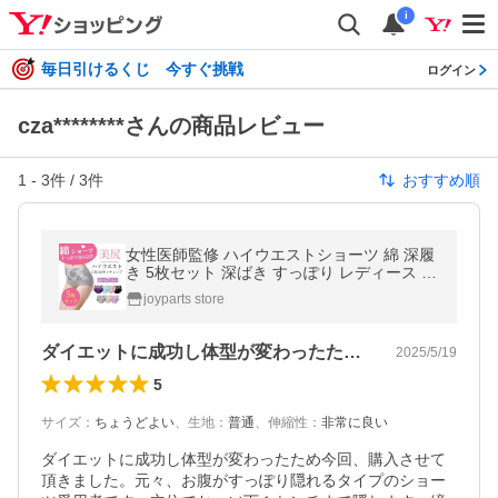
i
毎日引けるくじ 今すぐ挑戦
ログイン
cza********さんの商品レビュー
1
-
3
件 /
3
件
おすすめ順
女性医師監修 ハイウエストショーツ 綿 深履
き 5枚セット 深ばき すっぽり レディース パ
ンツ 無地 女性 下着 フィット感 保温 冷え性
joyparts store
対策 温活ショーツ
ダイエットに成功し体型が変わったため今…
2025/5/19
5
サイズ
：
ちょうどよい
、
生地
：
普通
、
伸縮性
：
非常に良い
ダイエットに成功し体型が変わったため今回、購入させて
頂きました。元々、お腹がすっぽり隠れるタイプのショー