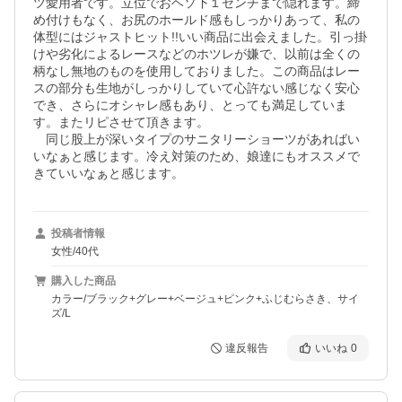
ツ愛用者です。立位でおヘソ下１センチまで隠れます。締
め付けもなく、お尻のホールド感もしっかりあって、私の
体型にはジャストヒット!!いい商品に出会えました。引っ掛
けや劣化によるレースなどのホツレが嫌で、以前は全くの
柄なし無地のものを使用しておりました。この商品はレー
スの部分も生地がしっかりしていて心許ない感じなく安心
でき、さらにオシャレ感もあり、とっても満足していま
す。またリピさせて頂きます。

　同じ股上が深いタイプのサニタリーショーツがあればい
いなぁと感じます。冷え対策のため、娘達にもオススメで
きていいなぁと感じます。
投稿者情報
女性/40代
購入した商品
カラー/ブラック+グレー+ベージュ+ピンク+ふじむらさき、サイ
ズ/L
違反報告
いいね
0