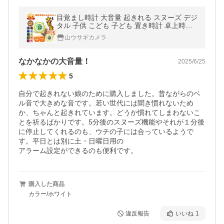
目覚まし時計 大音量 起きれる スヌーズ デジ
タル 子供 こども 子ども 置き時計 卓上時計
アラーム プレゼント
山ウサギカメラ
なかなかの大音量！
2025/6/25
5
自分で起きれない娘のために購入しました。昔ながらのベ
ル音で大きめな音です。若い世代には聞き慣れないため
か、ちゃんと起きれています。どうか慣れてしまわないこ
とを祈るばかりです。5分後のスヌーズ機能やそれが１分後
に停止してくれるのも、ウチの子には合っているようで
す。平日とは別に土・日曜日用の

購入した商品
カラー/ホワイト
違反報告
いいね
1