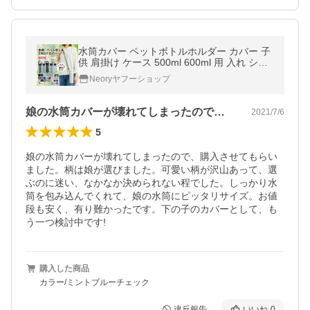
水筒カバー ペットボトルホルダー カバー 子
供 肩掛け ケース 500ml 600ml 用 入れ ショ
ルダー 保護 ストラップ ポイント利用 爆買
Neoryヤフーショップ
娘の水筒カバーが壊れてしまったので、購…
2021/7/6
5
娘の水筒カバーが壊れてしまったので、購入させてもらい
ました。柄は娘が選びました。可愛い柄が沢山あって、選
ぶのに迷い、なかなか決められない程でした。しっかり水
筒を包み込んでくれて、娘の水筒にピッタリサイズ。お値
段も安く、有り難かったです。下の子のカバーとして、も
う一つ検討中です!
購入した商品
カラー/ミントブルーチェック
違反報告
いいね
0