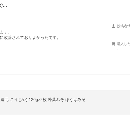
で…
投稿者
ます。

-
らに改善されておりよかったです。
購入し
-
造元 こうじや) 120g×2枚 朴葉みそ ほうばみそ