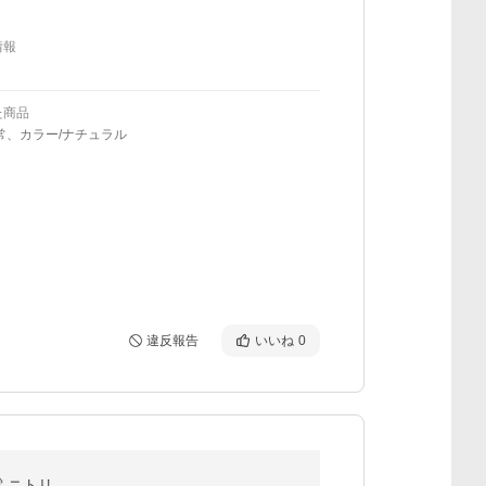
情報
た商品
常、カラー/ナチュラル
違反報告
いいね
0
電 ニトリ