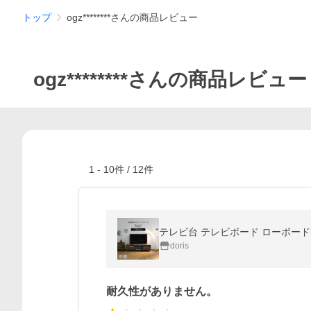
トップ
ogz********さんの商品レビュー
ogz********さんの商品レビュー
1
-
10
件 /
12
件
テレビ台 テレビボード ローボード 幅
doris
耐久性がありません。