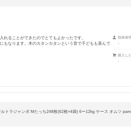
入れることができたのでとてもよかったです。

投稿者
にもなります。木のカタンカタンという音で子どもも喜んで
-
購入し
-
ラジャンボ Mたっち248枚(62枚×4袋) 6ー12kg ケース オムツ pamp