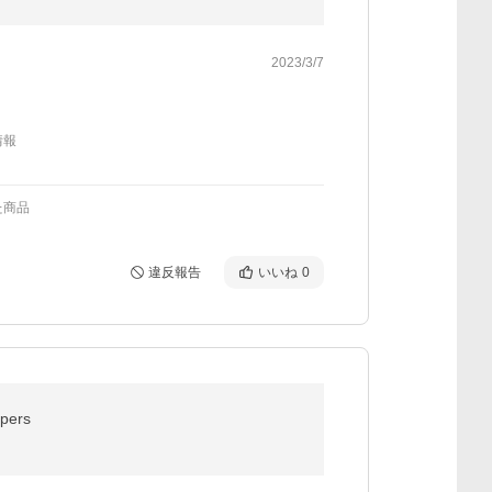
2023/3/7
情報
た商品
違反報告
いいね
0
ers