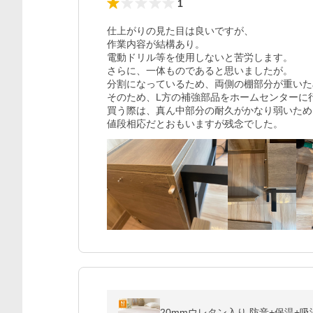
1
仕上がりの見た目は良いですが、

作業内容が結構あり。

電動ドリル等を使用しないと苦労します。

さらに、一体ものであると思いましたが。

分割になっているため、両側の棚部分が重いた
そのため、L方の補強部品をホームセンターに
買う際は、真ん中部分の耐久がかなり弱いため
値段相応だとおもいますが残念でした。
20mmウレタン入り 防音+保温+吸湿発熱