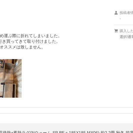
投稿者
-
購入し
め運ぶ際に折れてしまいました。

選択/通
行き買ってきて取り付けました。

オススメは致しません。

+蓄熱ラグ(Nウォーム-SP BE s 185X185 MX06) 約2.2畳 秋冬 節