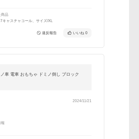
た商品
07キャスチャコール、サイズ/XL
違反報告
いいね
0
ミノ車 電車 おもちゃ ドミノ倒し ブロック
2024/11/21
情報