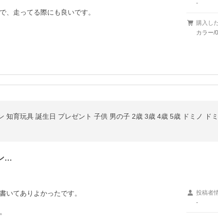
-
で、走ってる際にも良いです。
購入し
カラー/
知育玩具 誕生日 プレゼント 子供 男の子 2歳 3歳 4歳 5歳 ドミノ ド
ン…
書いてありよかったです。

投稿者
-
。