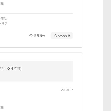
情報
た商品
クリア
違反報告
いいね
0
返品・交換不可]
2023/3/7
情報