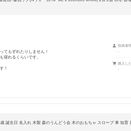
投稿者
ってもずれたりしません！

-
も寝れるくらいです。

購入し
す！
-
歳 誕生日 名入れ 木製 森のうんどう会 木のおもちゃ スロープ 車 知育 辰