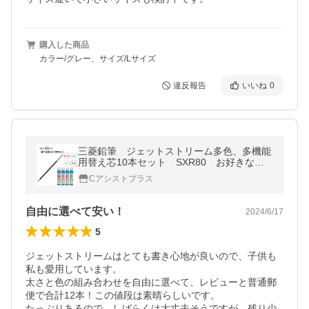
購入した商品
カラー/グレー、サイズ/Lサイズ
違反報告
いいね
0
三菱鉛筆 ジェットストリーム多色、多機能
用替え芯10本セット SXR80 お好きな
色、太さが選べます
Cアシストプラス
自由に選べて安い！
2024/6/17
5
ジェットストリームはとても書き心地が良いので、子供も
私も愛用しています。

太さと色の組み合わせを自由に選べて、レビューと普通郵
便で合計12本！この値段は素晴らしいです。

たっぷりあるので、しばらくは大丈夫そうですが、残り少