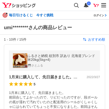
i
毎日引けるくじ 今すぐ挑戦
ログイン
umi********さんの商品レビュー
1
-
10
件 /
15
件
おすすめ順
ふるさと納税 紋別市 訳あり 北海道ブレンド
米20kg(5kg×4)
さとふる
1月末に購入して、先日届きました。前回…
2022/3/27
5
1月末に購入して、先日届きました。

前回合してよかったので、リピだったのですが、段ボール
の底が濡れて汚れていたのと配送用のシールがくしゃくし
ゃにはられていてちょっと不安になりました。前回はそん