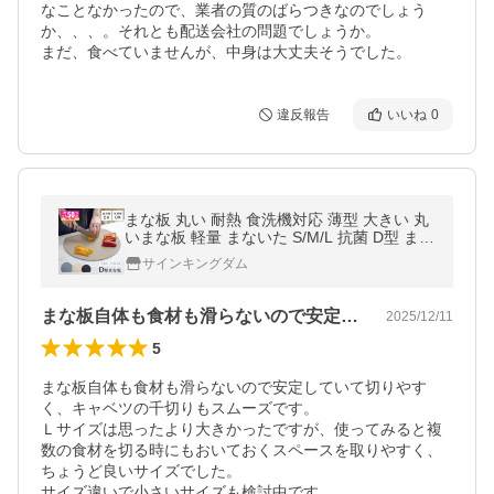
なことなかったので、業者の質のばらつきなのでしょう
か、、、。それとも配送会社の問題でしょうか。

まだ、食べていませんが、中身は大丈夫そうでした。
違反報告
いいね
0
まな板 丸い 耐熱 食洗機対応 薄型 大きい 丸
いまな板 軽量 まないた S/M/L 抗菌 D型 まな
板 ゴム 滑らない スリム 半円 多機能 アウト
サインキングダム
ドア カッティングボード
まな板自体も食材も滑らないので安定して…
2025/12/11
5
まな板自体も食材も滑らないので安定していて切りやす
く、キャベツの千切りもスムーズです。

Ｌサイズは思ったより大きかったですが、使ってみると複
数の食材を切る時にもおいておくスペースを取りやすく、
ちょうど良いサイズでした。

サイズ違いで小さいサイズも検討中です。