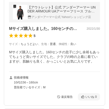
【アウトレット】公式 アンダーアーマー UN
DER ARMOUR UAアーマーフリース フルジ
ップ バーロゴ トレーニング メンズ 1368938
アンダーアーマー公式 Yahoo!ショッピング店
Mサイズ購入しました。160センチの息…
2022/1/30
5
サイズ
：
ちょうどよい
、
生地
：
普通
、
伸縮性
：
良い
Mサイズ購入しました。160センチの息子に少し余裕もあっ
てちょうど良いサイズでした。クラブの時の上着に着てい
ますが、肌触りも良く、かっこいいとお気に入りです。
投稿者情報
10代/156～160cm
普段着ているサイズ：M
違反報告
いいね
0