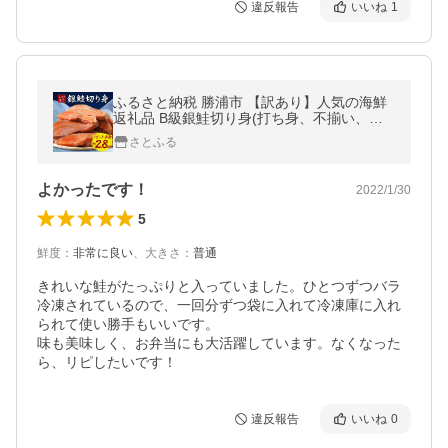
違反報告
いいね
1
ふるさと納税 勝浦市 【訳あり】人気の海鮮
返礼品 B級銀鮭切り身(打ち身、不揃い、色
飛び)約2.8kg
さとふる
よかったです！
2022/1/30
5
鮮度
：
非常に良い
、
大きさ
：
普通
きれいな鮭がたっぷりと入っていました。ひとつずつバラ
冷凍されているので、一回分ずつ袋に入れて冷凍庫に入れ
られて使い勝手もいいです。

味も美味しく、お弁当にも大活躍しています。なくなった
ら、リピしたいです！
違反報告
いいね
0