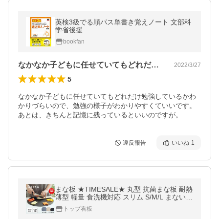
英検3級でる順パス単書き覚えノート 文部科
学省後援
bookfan
なかなか子どもに任せていてもどれだけ勉…
2022/3/27
5
なかなか子どもに任せていてもどれだけ勉強しているかわ
かりづらいので、勉強の様子がわかりやすくていいです。
あとは、きちんと記憶に残っているといいのですが。
違反報告
いいね
1
まな板 ★TIMESALE★ 丸型 抗菌まな板 耐熱
薄型 軽量 食洗機対応 スリム S/M/L まないた
D型 ゴム 滑らない 半円 カッティングボード
トップ看板
両面利用 おしゃれ 大きい