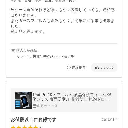
耐久性
：
普通
、
厚み
：
普通
、
装着感
：
良い
外ケース自体それほど厚くもなく装着していても、違和感
はありません。

またガラスフィルムも歪みもなく、簡単に貼る事も出来ま
した。

良い品と思います。
購入した商品
カラー/5、機種/GalaxyA72019モデル
違反報告
いいね
0
iPad Pro10.5 フィルム 液晶保護フィルム 強
化ガラス 表面硬度9H 指紋防止 気泡ゼロ 保
護フィルム 高透過率
広源ヤフー店
お値段以上にお得です
2018/11/4
5