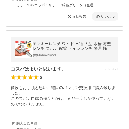
カラー/LUVコラボ：リザード緑色グリーン（金運)
違反報告
いいね
0
モンキーレンチ ワイド 水道 大型 水栓 薄型
レンチ スパナ 配管 トイレレンチ 修理 幅広
爆買
Mono-biyori
コスパはよいと思います。
2026/6/1
5
値段もお手頃と思い、蛇口のパッキン交換用に購入致しま
した。

このスパナ自体の強度とかは、まだ一度しか使っていない
のでわかりません。
購入した商品