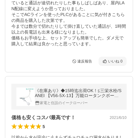
ていると通話が途切れたりした事もしばしばあり、屋内LA
N配線に変えようか思っておりました。

そこでACラインを使ったPLCがあることに気が付きこちら
の商品を購入した次第です。

今までは数分で切れたりして掛け直していた通話が、1時間
以上の長電話も出来る様になりました。

価格もお手頃な上、セットアップも簡単でした。ダメ元で
購入して結果は良かったと思っています。
違反報告
いいね
0
《在庫あり》◆15時迄出荷OK！≦三栄水栓/S
ANEI 【V56-5X-13】万能ロータンクボール
タップ(スリムタップ)
家電と住設のイークローバー
価格も安くコスパ最高です！
2021/6/10
5
以前から水が完全に止まらずチョロチョロ漏水がありまし