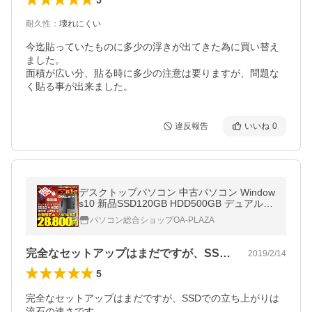
耐久性
：
壊れにくい
今迄貼っていたものに多少の浮きが出てきた為に買い替え
ました。

面積が広い分、貼る時に多少の注意は要りますが、問題な
く貼る事が出来ました。
違反報告
いいね
0
デスクトップパソコン 中古パソコン Window
s10 新品SSD120GB HDD500GB デュアルハ
ード 4GBメモリ 第三世代Corei5 office付 DE
パソコン総合ショップOA-PLAZA
LL HP Lenovo等 アウトレット
完全なセットアップはまだですが、SSD…
2019/2/14
5
完全なセットアップはまだですが、SSDでの立ち上がりは
流石の速さです。
