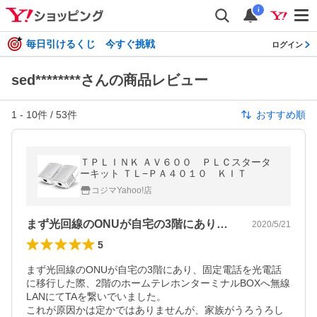
i
毎日引けるくじ 今すぐ挑戦
ログイン
sed********さんの商品レビュー
1
-
10
件 /
53
件
おすすめ順
ＴＰＬＩＮＫ ＡＶ６００ ＰＬＣスタータ
ーキット ＴＬ−ＰＡ４０１０ ＫＩＴ
コジマYahoo!店
まず光回線のONUが自宅の3階にあり、…
2020/5/21
5
まず光回線のONUが自宅の3階にあり、固定電話を光電話
に移行した際、2階のホームテレホンターミナルBOXへ無線
LANにてTAを繋いでいました。

これが原因かは定かではありませんが、家族がうろうろし