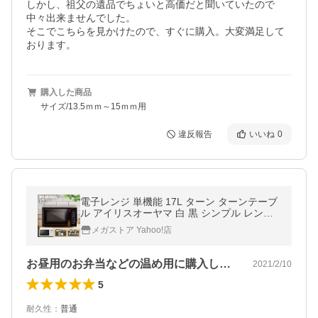
しかし、祖父の遺品でちょいと高価だと聞いていたので
中々出来ませんでした。

そこでこちらを見かけたので、すぐに購入。大変満足して
おります。
購入した商品
サイズ/13.5ｍｍ～15ｍｍ用
違反報告
いいね
0
電子レンジ 単機能 17L ターン ターンテーブ
ル アイリスオーヤマ 白 黒 シンプル レンジ
送料無料 650W 500W 200W
メガストア Yahoo!店
お昼用のお弁当などの温め用に購入しまし…
2021/2/10
5
耐久性
：
普通