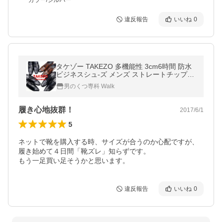
カラー/シルバー
違反報告
いいね
0
タケゾー TAKEZO 多機能性 3cm6時間 防水
ビジネスシュ-ズ メンズ ストレートチップ
ビット ローファー ブラック ブラウン TK571
男のくつ専科 Walk
TK573 TK575
履き心地抜群！
2017/6/1
5
ネットで靴を購入する時、サイズが合うのか心配ですが、
履き始めて４日間「靴ズレ」知らずです。

もう一足買い足そうかと思います。
違反報告
いいね
0