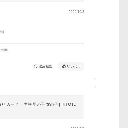
2022/10/2
情報
た商品
違反報告
いいね
8
【ReNew!】 一升餅 リュック セット 小分け お祝い 手書き 名入れ 名前 生年月日 入り ナップサック 選び取り カード 一生餅 男の子 女の子 [ HITOTOSE Renew ]