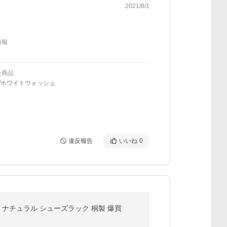
2021/8/1
情報
た商品
/ホワイトウォッシュ
違反報告
いいね
0
ン ナチュラル シューズラック 桐製 爆買