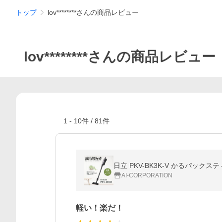
トップ
lov********さんの商品レビュー
lov********さんの商品レビュー
1
-
10
件 /
81
件
日立 PKV-BK3K-V かるパッ
AI-CORPORATION
軽い！楽だ！