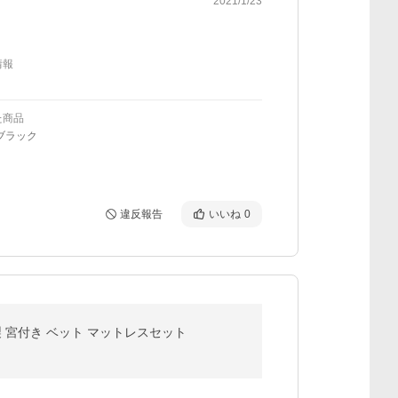
2021/1/23
情報
た商品
ブラック
違反報告
いいね
0
製 宮付き ベット マットレスセット