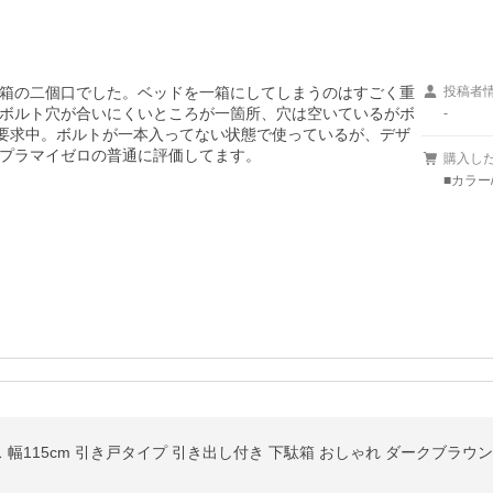
箱の二個口でした。ベッドを一箱にしてしまうのはすごく重
投稿者
ボルト穴が合いにくいところが一箇所、穴は空いているがボ
-
応要求中。ボルトが一本入ってない状態で使っているが、デザ
プラマイゼロの普通に評価してます。
購入し
■カラー
 幅115cm 引き戸タイプ 引き出し付き 下駄箱 おしゃれ ダークブラウ