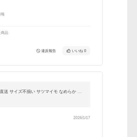
情報
た商品
違反報告
いいね
0
期間限定20％OFF【農家直送】 紅はるか 5kg S〜L サイズ混合 さつまいも 農家直送 千葉県産 成田市 産地直送 サイズ不揃い サツマイモ なめらか ねっとり 甘い
2026/1/17