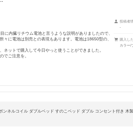
…
投稿者
-
ジ目に内臓リチウム電池と言うような説明がありましたので、
々に電池は別売との表現もあります。電池は18650型の、
購入し
カラー/
、ネットで購入して今日やっと使うことができました。

のでご注意を。
m ボンネルコイル ダブルベッド すのこベッド ダブル コンセント付き 木