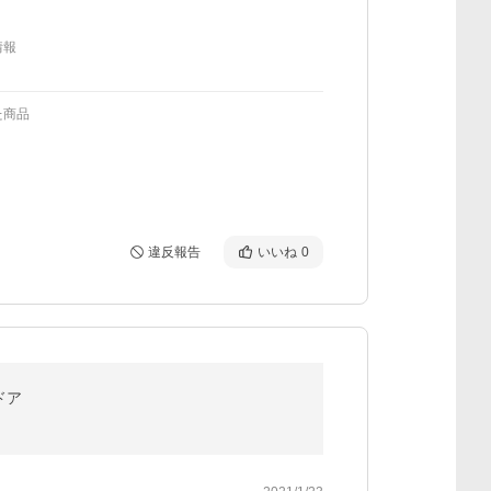
情報
た商品
違反報告
いいね
0
ドア