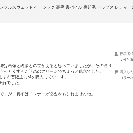
ンプルスウェット ベーシック 裏毛 裏パイル 裏起毛 トップス レディース
投稿者
女性/40
味は画像と現物との差があると思っていましたが、その通り
もっとくすんだ暗めのグリーンでちょっと残念でした。

購入し
いますが普段主にMを購入しています。

カラー/
解でした。

ですが、真冬はインナーが必要かもしれませんね。