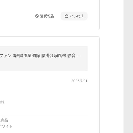
違反報告
いいね
1
扇風機 小型 クリップ式 おしゃれ 充電 コンパクト 屋外 アウトドア ライブ 熱中症 暑さ対策 夏祭り ネックファン 3段階風量調節 腰掛け扇風機 静音 涼しい 快適
2025/7/21
情報
た商品
ホワイト