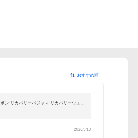
おすすめ順
【上下2組でクーポン対象】リカバリーウェア ReD ぐっすりパジャマ 上下セット プルオーバー半袖・半ズボン リカバリーパジャマ リカバリーウエア 一般医療機器
2026/5/13