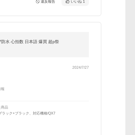
違反報告
いいね
1
7防水 心拍数 日本語 爆買 超p祭
2024/7/27
情報
た商品
ブラック+ブラック、対応機種/QX7