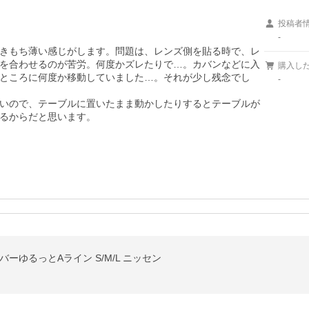
投稿者
-
きもち薄い感じがします。問題は、レンズ側を貼る時で、レ
を合わせるのが苦労。何度かズレたりで…。カバンなどに入
購入し
ところに何度か移動していました…。それが少し残念でし
-
いので、テーブルに置いたまま動かしたりするとテーブルが
るからだと思います。

ーゆるっとAライン S/M/L ニッセン