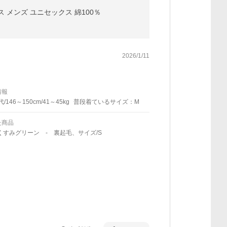
 メンズ ユニセックス 綿100％
2026/1/11
情報
代/146～150cm/41～45kg
普段着ているサイズ：M
た商品
くすみグリーン - 裏起毛、サイズ/S