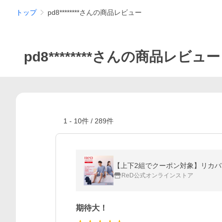
トップ
pd8********さんの商品レビュー
pd8********さんの商品レビュー
1
-
10
件 /
289
件
ReD公式オンラインストア
期待大！