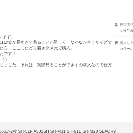
投稿者
女性/40
います。

ほぼ丈が長すぎて着ることが難しく、なかなか合うサイズ丈
購入し
たら、ここにたどり着きダメ元で購入。

カラー/
たです！

)

じました。それは、実際見ることができずの購入なので仕方
2枚 SH-51F A501SH SH-M31 SH-51E SH-M28 SBAQR9