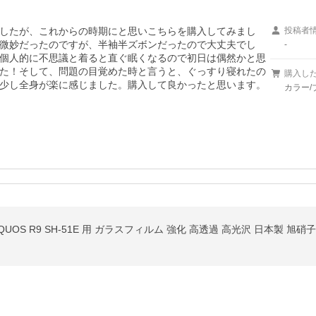
したが、これからの時期にと思いこちらを購入してみまし
投稿者
微妙だったのですが、半袖半ズボンだったので大丈夫でし
-
個人的に不思議と着ると直ぐ眠くなるので初日は偶然かと思
た！そして、問題の目覚めた時と言うと、ぐっすり寝れたの
購入し
少し全身が楽に感じました。購入して良かったと思います。
カラー/
OS R9 SH-51E 用 ガラスフィルム 強化 高透過 高光沢 日本製 旭硝子 