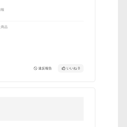
情報
た商品
違反報告
いいね
0