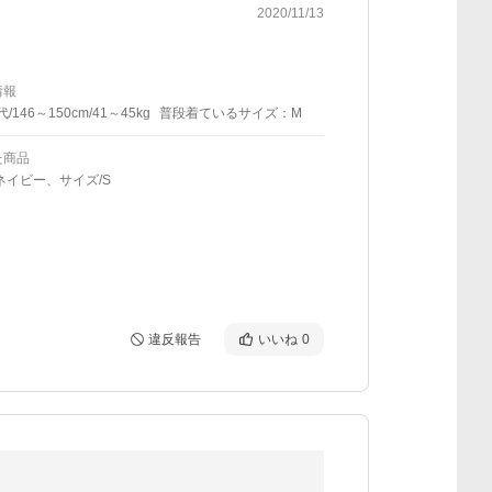
2020/11/13
情報
代/146～150cm/41～45kg
普段着ているサイズ：M
た商品
ネイビー、サイズ/S
違反報告
いいね
0