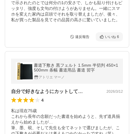
で示されたのとでは何分の1の安さで、しかも貼り付けもピ
ッタリ、強度も文句の付けようがありません。一緒にスマ
ホを変えた家内は店頭でそれを取り替えましたが、後々、
私が買った製品を見てその品質の高さに驚いていました。
違反報告
いいね
6
書道下敷き 黒フェルト 1.5mm 半切判 450×1
500mm 条幅 書道用品 書道 習字
アトリエ マーノ
自分で好きなようにカットして…
2026/3/12
4
私は現在75歳

これから長年の念願だった書道を始めようと、先ず道具揃
えから始めましたが…

筆、墨、硯、そして先生も全てネットで選びましたが、こ
の下敷きが必要だとは考えもつかなかったですね（笑）
