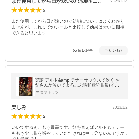
まだ使用してから日が浅いので効能につい…
2022/1/14
5
まだ使用してから日が浅いので効能についてはよくわかり
ませんが、これまでのシールと比較して効果は大いに期待
できると思います
違反報告
いいね
0
楽譜 アルト&amp;テナーサックスで吹く お
父さんが泣いてよろこぶ昭和歌謡曲集(イメ
ージ演奏&amp;カラオケCD2枚組付き)
楽譜ネッツ
楽しみ！
2023/2/2
5
いいですねぇ。もう最高です。欲を言えばアルトもテナー
ももう少し曲を増やしていただければ申し分ないんですが‥