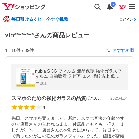
i
毎日引けるくじ 今すぐ挑戦
ログイン
vlh********さんの商品レビュー
1
-
10
件 /
39
件
おすすめ順
nubia S 5G フィルム 液晶保護 強化ガラスフ
ィルム 自動吸着 ヌビア エス 指紋防止 低反
射 画面保護フィルム A403ZT シートシール
成山
スクリーンプロテクター
スマホのための強化ガラスの品質について
2025/4/14
4
先日、スマホを変えました。所詮、スマホ音痴の年齢です
ので店員さんの言われるまま、付属品ともども一揃えしま
したが、唯一、店員さんのお勧めに逆らって、後日ネット
で買ったのがこの強化ガラスフィルムでした。値段が店頭