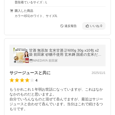
普段着ているサイズ：L
購入した商品
カラー/(01)ホワイト、サイズ/L
違反報告
いいね
0
甘酒 無添加 玄米甘酒 計600g 30g x10包 x2
袋 前田家 砂糖不使用 玄米麹 国産の玄米だけ
で作った 濃縮スティックタイプ あま酒 甘ざ
MAEDAYA 前田家
け
サジージュースと共に
2025/11/1
4
もうかれこれ１年弱お世話になっていますが、これはなか
なかのものだと思いますよ。

自分でいろんなものと混ぜて呑んでますが、最近はサジー
ジュースと合わせて呑んでいます。当分はこれで続けるつ
もりです。