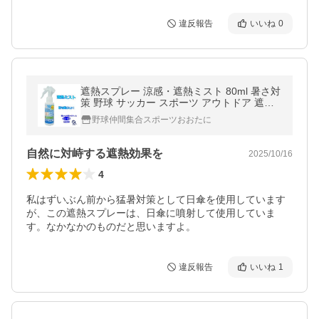
違反報告
いいね
0
遮熱スプレー 涼感・遮熱ミスト 80ml 暑さ対
策 野球 サッカー スポーツ アウトドア 遮熱
剤 MKS549
野球仲間集合スポーツおおたに
自然に対峙する遮熱効果を
2025/10/16
4
私はずいぶん前から猛暑対策として日傘を使用しています
が、この遮熱スプレーは、日傘に噴射して使用していま
す。なかなかのものだと思いますよ。
違反報告
いいね
1