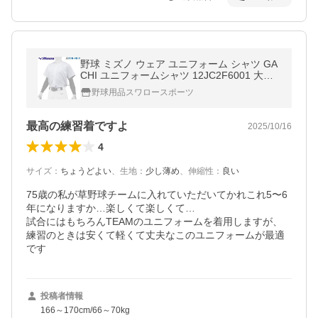
野球 ミズノ ウェア ユニフォーム シャツ GA
CHI ユニフォームシャツ 12JC2F6001 大人
一般 高校野球 練習着 MIZUNO 野球用品 ス
野球用品スワロースポーツ
ワロースポーツ アウトレット 野
最高の練習着ですよ
2025/10/16
4
サイズ
：
ちょうどよい
、
生地
：
少し薄め
、
伸縮性
：
良い
75歳の私が草野球チームに入れていただいてかれこれ5〜6
年になりますか…楽しくて楽しくて…

試合にはもちろんTEAMのユニフォームを着用しますが、
練習のときは安くて軽くて丈夫なこのユニフォームが最適
です
投稿者情報
166～170cm/66～70kg