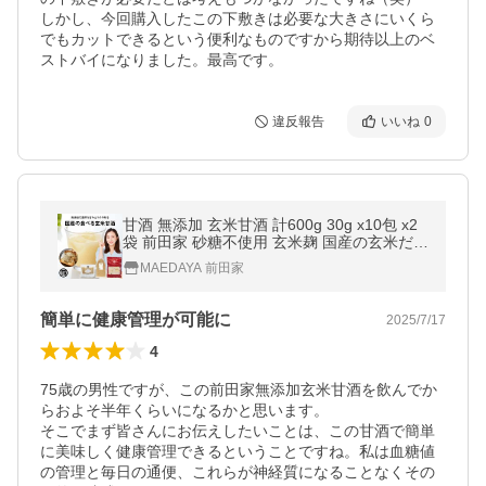
しかし、今回購入したこの下敷きは必要な大きさにいくら
でもカットできるという便利なものですから期待以上のベ
ストバイになりました。最高です。
違反報告
いいね
0
甘酒 無添加 玄米甘酒 計600g 30g x10包 x2
袋 前田家 砂糖不使用 玄米麹 国産の玄米だけ
で作った 濃縮スティックタイプ あま酒 甘ざ
MAEDAYA 前田家
け
簡単に健康管理が可能に
2025/7/17
4
75歳の男性ですが、この前田家無添加玄米甘酒を飲んでか
らおよそ半年くらいになるかと思います。

そこでまず皆さんにお伝えしたいことは、この甘酒で簡単
に美味しく健康管理できるということですね。私は血糖値
の管理と毎日の通便、これらが神経質になることなくその