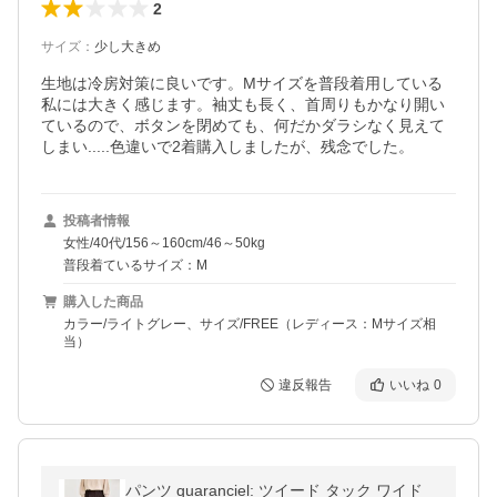
2
サイズ
：
少し大きめ
生地は冷房対策に良いです。Mサイズを普段着用している
私には大きく感じます。袖丈も長く、首周りもかなり開い
ているので、ボタンを閉めても、何だかダラシなく見えて
しまい.....色違いで2着購入しましたが、残念でした。
投稿者情報
女性/40代/156～160cm/46～50kg
普段着ているサイズ：M
購入した商品
カラー/ライトグレー、サイズ/FREE（レディース：Mサイズ相
当）
違反報告
いいね
0
パンツ quaranciel: ツイード タック ワイド