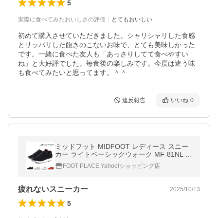
5
実際に食べてみたおいしさの評価
：
とてもおいしい
初めて購入させていただきました。シャリシャリした食感
とサッパリした飽きのこないお味で、とても美味しかった
です。一緒に食べた友人も「あっさりしてて食べやすい
ね」と大好評でした。毎食後の楽しみです。今度は違う味
も食べてみたいと思ってます。＾＾
違反報告
いいね
0
ミッドフット MIDFOOT レディース スニー
カー ライトベーシックウォーク MF-81NL ウ
ォーキング 歩く力 ダイエット 外反母趾 4E
FOOT PLACE Yahoo!ショッピング店
幅広 甲高 ワイド 消臭 母の日
疲れないスニーカー
2025/10/13
5