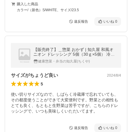
購入した商品
カラー/（新色）S/WHITE、サイズ/23.5
違反報告
いいね
0
【販売終了】＿惣菜 おかず | 知久屋 和風オ
ニオン ドレッシング 5個（30ｇ×5個） 冷蔵
| ちくや 手作り 無添加 健康 サラダ お取り寄
健康惣菜・弁当の知久屋(ちくや)
せ 冬ギフト 2026 爆買
サイズがちょうど良い
2024/8/4
5
使い切りサイズなので、しばらく冷蔵庫で忘れていても、
その都度使うことができて大変便利です。野菜との相性も
とても良く、もともと生野菜は苦手ですが、こちらのドレ
ッシングで、いつも美味しくいただいてます。
違反報告
いいね
0