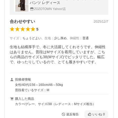
パンツ レディース
ZOZOTOWN Yahoo!店
合わせやすい
2025/12/7
5
サイズ
：
ちょうどよい
、
生地
：
少し厚め
、
伸縮性
：
普通
生地も結構厚手で、冬に大活躍してくれそうです。伸縮性
はありません。普段はMサイズを着用していますが、こち
らの商品のサイズも38(Mサイズ)でピッタリでした。幅広
で、ゆったりしているので、とても履きやすいです。
投稿者情報
女性/40代/156～160cm/46～50kg
普段着ているサイズ：M
購入した商品
カラー/グレー、サイズ/38（レディース：Mサイズ相当）
違反報告
いいね
0