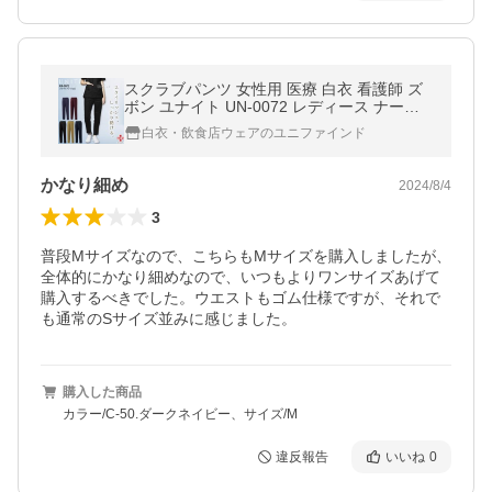
スクラブパンツ 女性用 医療 白衣 看護師 ズ
ボン ユナイト UN-0072 レディース ナース
介護士 病院 クリニック 整骨院 医者 ストレ
白衣・飲食店ウェアのユニファインド
ッチ 制菌 UNITE
かなり細め
2024/8/4
3
普段Mサイズなので、こちらもMサイズを購入しましたが、
全体的にかなり細めなので、いつもよりワンサイズあげて
購入するべきでした。ウエストもゴム仕様ですが、それで
も通常のSサイズ並みに感じました。
購入した商品
カラー/C-50.ダークネイビー、サイズ/M
違反報告
いいね
0