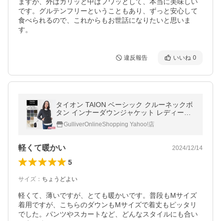
ますが、外はカリッと中はフワッとして、本当に美味しい
です。グルテンフリーということもあり、ずっと安心して
食べられるので、これからもお世話になりたいと思いま
す。
違反報告
いいね
0
タイオン TAION ベーシック クルーネックボ
タン インナーダウンジャケット レディース
TAION-W104
GulliverOnlineShopping Yahoo!店
軽くて暖かい
2024/12/14
5
サイズ
：
ちょうどよい
軽くて、薄いですが、とても暖かいです。普段もMサイズ
着用ですが、こちらのダウンもMサイズで着丈もピッタリ
でした。パンツやスカートなど、どんなスタイルにも合い