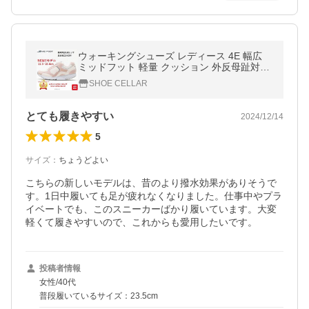
ウォーキングシューズ レディース 4E 幅広
ミッドフット 軽量 クッション 外反母趾対応
足底筋膜炎対応 MF82 22cm 25cm 黒 白 ピ
SHOE CELLAR
ンク ネイビー
とても履きやすい
2024/12/14
5
サイズ
：
ちょうどよい
こちらの新しいモデルは、昔のより撥水効果がありそうで
す。1日中履いても足が疲れなくなりました。仕事中やプラ
イベートでも、このスニーカーばかり履いています。大変
軽くて履きやすいので、これからも愛用したいです。
投稿者情報
女性/40代
普段履いているサイズ：23.5cm