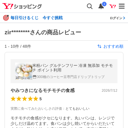
i
毎日引けるくじ 今すぐ挑戦
ログイン
zir********さんの商品レビュー
1
-
10
件 /
48
件
おすすめ順
米粉パン グルテンフリー 冷凍 無添加 モチモ
チ ポイント利用
300種のコーヒー豆専門店ドリップトリップ
やみつきになるモチモチの食感
2026/7/12
5
実際に食べてみたおいしさの評価
：
とてもおいしい
モチモチの食感がクセになります。丸いパンは、レンジで
少しだけ温めてます。食パンは少し焼いてからいだたいて