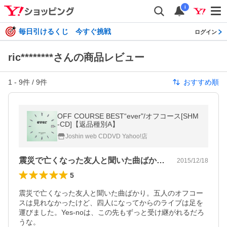
i
毎日引けるくじ 今すぐ挑戦
ログイン
ric********さんの商品レビュー
1
-
9
件 /
9
件
おすすめ順
OFF COURSE BEST“ever"/オフコース[SHM
-CD]【返品種別A】
Joshin web CDDVD Yahoo!店
震災で亡くなった友人と聞いた曲ばかり。…
2015/12/18
5
震災で亡くなった友人と聞いた曲ばかり。五人のオフコー
スは見れなかったけど、四人になってからのライブは足を
運びました。Yes-noは、この先もずっと受け継がれるだろ
うな。