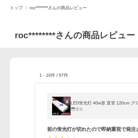
トップ
roc********さんの商品レビュー
roc********さんの商品レビュー
1
-
10
件 /
97
件
LED蛍光灯 40w形 直管 120cm 
恵光
前の蛍光灯が切れたので即納重視で発注