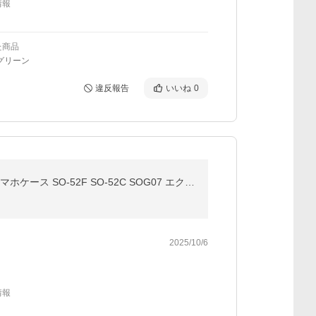
情報
た商品
グリーン
違反報告
いいね
0
Xperia ケース 手帳型 Xperia10 VII VI V Xperia5 V Xperia1 VIII VII VI V IV III 手帳型ケース スマホカバー スマホケース SO-52F SO-52C SOG07 エクスペリア
2025/10/6
情報