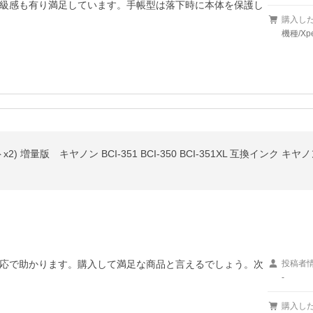
級感も有り満足しています。手帳型は落下時に本体を保護し
購入し
機種/Xp
セットx2) 増量版 キヤノン BCI-351 BCI-350 BCI-351XL 互換インク キ
応で助かります。購入して満足な商品と言えるでしょう。次
投稿者
-
購入し