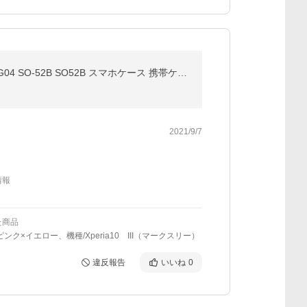
Xperia10 III ケース グラデーション TPU カバー エクスペリア10III おしゃれ かわいい 耐衝撃 A102SO SOG04 SO-52B SO52B スマホケース 携帯ケース
2021/9/7
情報
た商品
ピンク×イエロー、機種/Xperia10 III（マークスリー）
違反報告
いいね
0