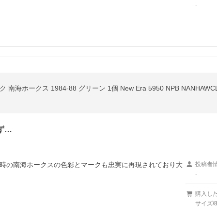
-
海ホークス 1984-88 グリーン 1個 New Era 5950 NPB NANHAWCL D
ず…
時の南海ホークスの色彩とマークも忠実に再現されており大
投稿者
-
購入し
サイズ/8