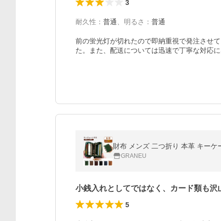
3
耐久性
：
普通
、
明るさ
：
普通
前の蛍光灯が切れたので即納重視で発注させて
た。また、配送については迅速で丁寧な対応に
財布 メンズ 二つ折り 本革 キー
GRANEU
小銭入れとしてではなく、カード類も沢
5