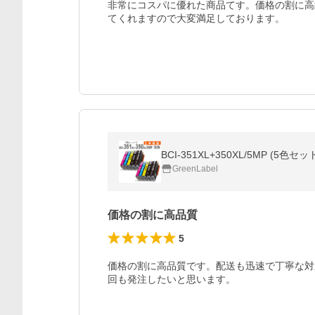
非常にコスパに優れた商品てす。価格の割に高
てくれますので大変満足しております。
BCI-351XL+350XL/5MP (5色
GreenLabel
価格の割に高品質
5
価格の割に高品質です。配送も迅速で丁寧な対
回も発注したいと思います。