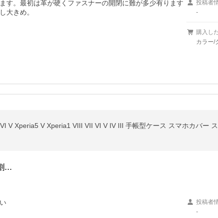
ます。最初は革が硬くファスナーの開閉に難が多少有ります
投稿者
し大きめ。
-
購入し
カラー/
割…
い
投稿者
-