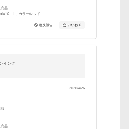
た商品
eria10 III、カラー/レッド
違反報告
いいね
0
ヤノンインク
2026/4/26
情報
た商品