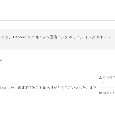
ートリッジ Canonインク キャノン互換インク キャノン インク キヤノン
し…
投稿者
-
れました。迅速で丁寧ご対応ありがとうございました。また
購入し
-