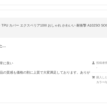
た…
常に良い
投稿者
-
品の質感も価格の割に上質で大変満足しております。ありが
購入し
カラー/