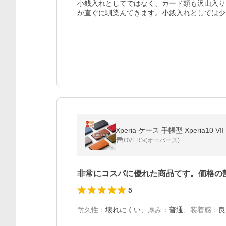
小銭入れとしてではなく、カード類も沢山入り
が直ぐに馴染んてきます。小銭入れとしては少
OVER’s(オーバーズ)
非常にコスパに優れた商品てす。価格の
5
耐久性
：
壊れにくい
、
厚み
：
普通
、
装着感
：
良