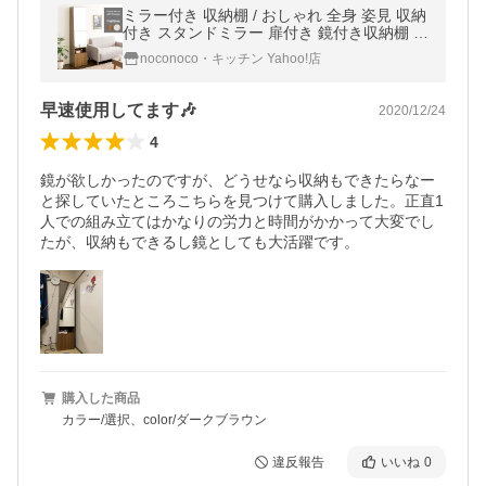
ミラー付き 収納棚 / おしゃれ 全身 姿見 収納
付き スタンドミラー 扉付き 鏡付き収納棚 木
製 m4
noconoco・キッチン Yahoo!店
早速使用してます🎶
2020/12/24
4
鏡が欲しかったのですが、どうせなら収納もできたらなー
と探していたところこちらを見つけて購入しました。正直1
人での組み立てはかなりの労力と時間がかかって大変でし
たが、収納もできるし鏡としても大活躍です。
購入した商品
カラー/選択、color/ダークブラウン
違反報告
いいね
0