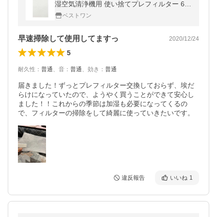
湿空気清浄機用 使い捨てプレフィルター 6枚
入 加湿器 空気清浄機用 交換フィルター FZP
ベストワン
F51F1
早速掃除して使用してますっ
2020/12/24
5
耐久性
：
普通
、
音
：
普通
、
効き
：
普通
届きました！ずっとプレフィルター交換しておらず、埃だ
らけになっていたので、ようやく買うことができて安心し
ました！！これからの季節は加湿も必要になってくるの
で、フィルターの掃除をして綺麗に使っていきたいです。
違反報告
いいね
1