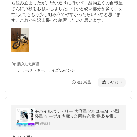
ら組み立ましたが、思い通りに行かず、結局近くの自転屋
さんに点検をお願いしました。何かと硬い部分が多く、女
性1人でももう少し組み立てやすかったらいいなと思いま
す。これから沢山乗って練習したいと思います。
購入した商品
カラー/クッキー、サイズ/16インチ
違反報告
いいね
0
モバイルバッテリー 大容量 22800mAh 小型
軽量 ケーブル内蔵 5台同時充電 携帯充電器 i
phone/ipad/Android対応 PSE認証済 機内持
衆誠社
込可 ダブル懐中灯 防災グッズ