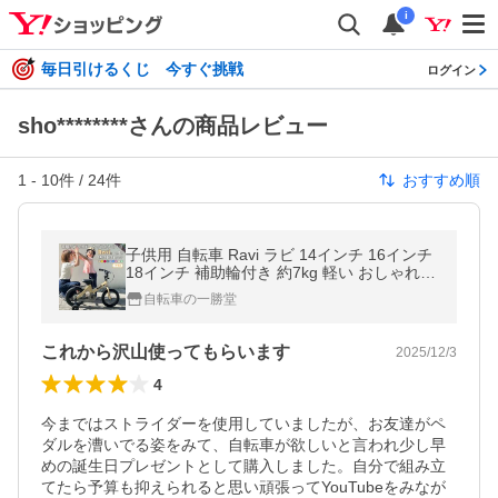
i
毎日引けるくじ 今すぐ挑戦
ログイン
sho********さんの商品レビュー
1
-
10
件 /
24
件
おすすめ順
子供用 自転車 Ravi ラビ 14インチ 16インチ
18インチ 補助輪付き 約7kg 軽い おしゃれ
誕生日プレゼント 4歳 5歳 6歳 7歳 8歳 9歳 1
自転車の一勝堂
0歳 11歳 12歳
これから沢山使ってもらいます
2025/12/3
4
今まではストライダーを使用していましたが、お友達がペ
ダルを漕いでる姿をみて、自転車が欲しいと言われ少し早
めの誕生日プレゼントとして購入しました。自分で組み立
てたら予算も抑えられると思い頑張ってYouTubeをみなが