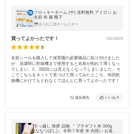
フロッキーネーム (中) 送料無料 アイロン お
名前 布 服 靴下
名入れ工房ネームスター
買ってよかったです！
2023/4/20
5
名前シールを購入して保育園の必要物品に貼り付けました
が、洗濯時に乾燥機まで使用すると名前が削れて薄くなっ
てしまい、2、3回目には見えなくなってしまいました。そ
こでこちらをネットで見つけて買ってみたところ、何回乾
燥機にかけてもとれなくてほんとに買ってよかったです！
違反報告
いいね
0
引っ越し 挨拶 品物 『 プチギフト米 300g
(ななつぼし)』 令和７年産 米 内祝い お返し