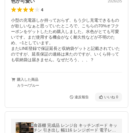
色が可愛い
2026/2/5
4
小型の充電器しか持っておらず、もう少し充電できるもの
が欲しいなぁと思っていたところで、こちらの70%オフク
ーポンをゲットしたため購入しました。水色がとても可愛
いです。まだ使用する機会がなく耐久性などが不明のた
め、−1としています。

またLINE登録で保証延長と収納袋ゲットと記載されていた
のですが、延長保証の連絡は来たのですが、いくら待って
も収納袋は届きません。なぜだろう、、、？
購入した商品
カラー/ブルー
違反報告
いいね
0
食器棚 完成品 レンジ台 キッチンボード キッ
チン 引き出し 幅116 レンジボード 電子レン