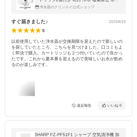
蛇口浄水器 浄水機 PFAS PFOS PFOA 除去
浄水器のクリンスイ公式ショップ
[CB073W-WT]
すぐ届きました♪
2025/6/19
5
以前使用していた浄水器が交換期限を迎えたので新しいの
を探していたところ、こちらを見つけました。口コミもよ
く即決で購入。カートリッジも２つ付いていたので良かっ
たです。これから夏本番を迎えるので美味しいお水が飲め
るのが楽しみです。
違反報告
いいね
0
SHARP FZ-PF51F1 シャープ 空気清浄機 加