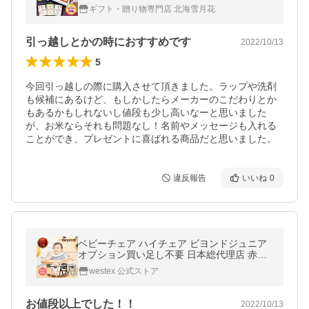
転職 引越し 粗品 御礼 名入れ 景品 引越し 挨
ギフト・贈り物専門店 北海雪月花
拶品
引っ越しとかの時におすすめです
2022/10/13
5
今回引っ越しの際に購入させて頂きました。ラップや洗剤
も候補にあるけど、もしかしたらメーカーのこだわりとか
もあるかもしれないし値段も少し高いなーと思いました
が、お米ならそれも問題なし！名前やメッセージも入れる
ことができ、プレゼントに喜ばれる商品だと思いました。
違反報告
いいね
0
ベビーチェア ハイチェア ビヨンドジュニア
オプション買い足し不要 日本総代理店 赤ち
ゃん イス 離乳食 Beyond Junior 送料無料 爆
westex 公式ストア
買
お値段以上でした！！
2022/10/13