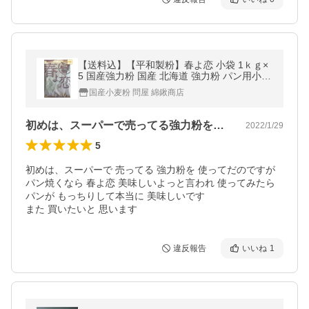
【送料込】【平和製粉】春よ恋 小袋 1ｋｇ×
5 国産強力粉 国産 北海道 強力粉 パン用小麦
粉 はるよこい １キロ チャック袋 ホームベー
国産小麦粉 問屋 綿鍬商店
カリー
初めは、スーパーで売ってる強力粉を使っ…
2022/1/29
5
初めは、スーパーで 売ってる 強力粉を 使ってだのですが

パン焼くなら 春よ恋 美味しいよっと言われ 使ってみたら

パンが もっちりして本当に 美味しいです

また 買いたいと 思います
違反報告
いいね
1