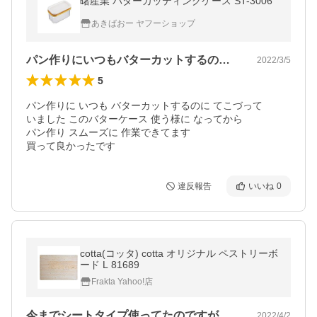
曙産業 バターカッティングケース ST-3006
あきばおー ヤフーショップ
パン作りにいつもバターカットするのにて…
2022/3/5
5
パン作りに いつも バターカットするのに てこづって

いました このバターケース 使う様に なってから

パン作り スムーズに 作業できてます

買って良かったです
違反報告
いいね
0
cotta(コッタ) cotta オリジナル ペストリーボ
ード L 81689
Frakta Yahoo!店
今までシートタイプ使ってたのですが、捏…
2022/4/2