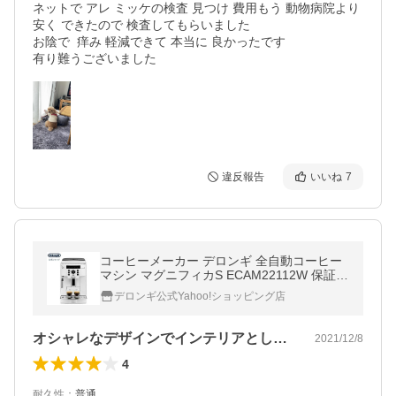
ネットで アレ ミッケの検査 見つけ 費用もう 動物病院より

安く できたので 検査してもらいました

お陰で  痒み 軽減できて 本当に 良かったです

有り難うございました
違反報告
いいね
7
コーヒーメーカー デロンギ 全自動コーヒー
マシン マグニフィカS ECAM22112W 保証期
間最大3年 delonghi 豆から挽く エスプレッ
デロンギ公式Yahoo!ショッピング店
ソ
オシャレなデザインでインテリアとしても…
2021/12/8
4
耐久性
：
普通