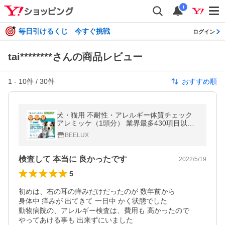
i
毎日引けるくじ 今すぐ挑戦
ログイン
tai********さんの商品レビュー
1
-
10
件 /
30
件
おすすめ順
犬・猫用 不耐性・アレルギー体質チェック
アレミッケ（1頭分） 業界最多430項目以上
｜犬・猫対応｜体毛を送るだけ｜食事選びの
BEELUX
参考に
検査して 本当に 良かったです
2022/5/19
5
初めは、右の耳の痒みだけだったのが 数年前から

身体中 痒みが 出てきて 一日中 かく状態でした

動物病院の、アレルギー検査は、費用も 高かったので

やってあける事も 出来ずにいました
