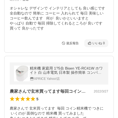
オシャレな デザインで インテリアとしても 良い感じです

全自動なので 簡単に コーヒー 入れられて 毎日 美味しい

コーヒー飲んでます   何が  良いかといいますと

やっぱり 自動で 毎回 掃除してくれるところが 良いです

買って 良かったです
違反報告
いいね
0
精米機 家庭用 1?5合 Bisen YE-RC41W ホワ
イト 白 山本電気 日本製 操作簡単 コンパク
ト DCモーター 精米スピード早い YERC41
XPRICE Yahoo!店
農家さんで玄米買ってます毎回コイン精米…
2022/3/27
5
農家さんで 玄米買ってます  毎回 コイン精米機で つきに

 いくのが 面倒なので 精米機 買ってみました
