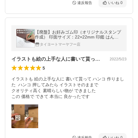
違反報告
いいね
0
【廃盤】お好みゴム印（オリジナルスタンプ
作成） 印面サイズ：22×22mm 印鑑 はんこ
特注 オーダー
タイヨートマーヤフー店
イラストも絵の上手な人に書いて貰ってハ…
2022/5/23
5
イラストも 絵の上手な人に 書いて貰って ハンコ 作りまし
た  ハンコ 押してみたら イラストそのままで 

クオリティ高く 素晴らしい物が できました

この 価格で できて 本当に 良かったです
違反報告
いいね
0