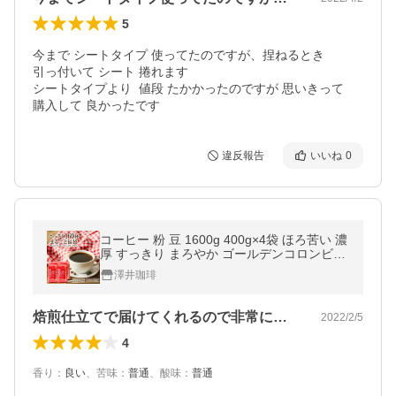
5
今まで シートタイプ 使ってたのですが、捏ねるとき

引っ付いて シート 捲れます 

シートタイプより  値段 たかかったのですが 思いきって

購入して 良かったです
違反報告
いいね
0
コーヒー 粉 豆 1600g 400g×4袋 ほろ苦い 濃
厚 すっきり まろやか ゴールデンコロンビア
ブラジル ベートヴェン ブレンド 出雲神話 飲
澤井珈琲
み比べ 【RD】 【TS】
焙煎仕立てで届けてくれるので非常に香り…
2022/2/5
4
香り
：
良い
、
苦味
：
普通
、
酸味
：
普通