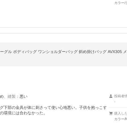
カラー/
E イーグル ボディバッグ ワンショルダーバッグ 斜め掛けバッグ AVX305
め
、
縫製
：
悪い
投稿者
-
グ下部の金具が体に刺さって使い心地悪い。子供を抱っこす
の環境には合わなかった。
購入し
カラー/