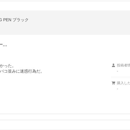
NG PEN ブラック
一…
かった。

投稿者
バコ並みに迷惑行為だ。

-
購入し
-