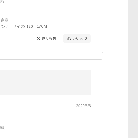
情報
た商品
ピンク、サイズ/【26】17CM
違反報告
いいね
0
2020/6/6
情報