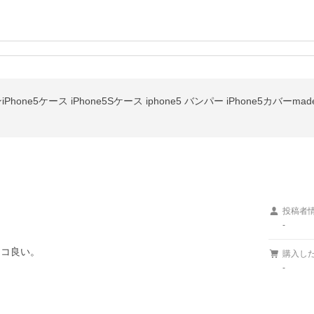
hone5ケース iPhone5Sケース iphone5 バンパー iPhone5カバーmad
投稿者
-
ッコ良い。
購入し
-