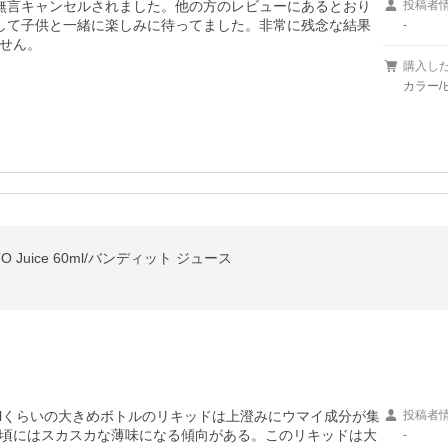
無言キャンセルされました。他の方のレビューにあるとおり
投稿者
して子供と一緒に楽しみに待ってました。非常に残念な結果
-
せん。
購入し
カラー/
O Juice 60ml/バンディット ジュース
mlくらいの大きめボトルのリキッドは上澄みにウマイ成分が集
投稿者
頃にはスカスカな薄味になる傾向がある。このリキッドは大
-