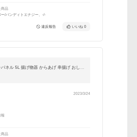
た商品
ー/バンディトエナジー、-/-
違反報告
いいね
0
エアフライヤー ノンフライヤー 電気フライヤー 家庭用 油なし 電気 卓上 健康 油なし揚げ 温度調整 タッチパネル 5L 揚げ物器 からあげ 串揚げ おしゃれ 調理
2023/3/24
情報
た商品