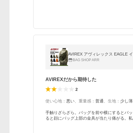
AVIREX アヴィレックス EAGL
BAG SHOP ARR
AVIREXだから期待した
2
使い心地
：
悪い
、
重量感
：
普通
、
生地
：
少し薄
手触りざらざら。バッグを前や横にするとバッ
ると顔にバッグ上部の金具が当たり痛がる。私