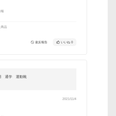
情報
た商品
違反報告
いいね
0
用 通学 運動靴
2021/11/4