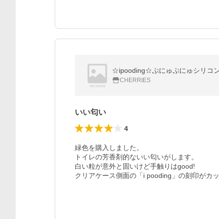
☆ipooding☆ぷにゅぷにゅシリコンiP
CHERRIES
いい匂い
4
緑色を購入しました。

トイレの芳香剤的ないい匂いがします。

白い粒が意外と固いけど手触りはgood!

クリアケース側面の「i pooding」の刻印がカ