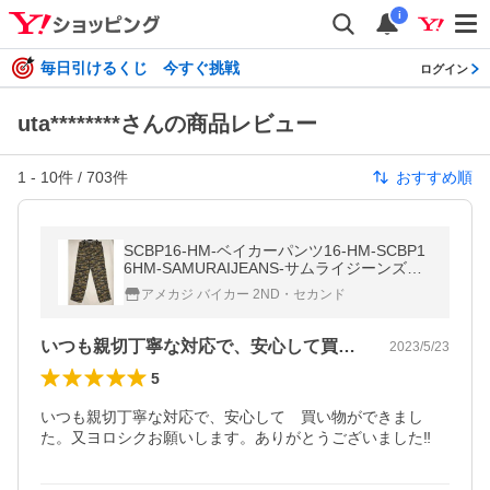
i
毎日引けるくじ 今すぐ挑戦
ログイン
uta********さんの商品レビュー
1
-
10
件 /
703
件
おすすめ順
SCBP16-HM-ベイカーパンツ16-HM-SCBP1
6HM-SAMURAIJEANS-サムライジーンズデ
ニムジーンズ-サムライ倶楽部パンツ-迷彩柄
アメカジ バイカー 2ND・セカンド
いつも親切丁寧な対応で、安心して買い物…
2023/5/23
5
いつも親切丁寧な対応で、安心して　買い物ができまし
た。又ヨロシクお願いします。ありがとうございました‼️