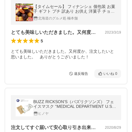
【タイムセール】 フィナンシェ 個包装 お菓
子 ギフト プチ 訳あり お供え 洋菓子 チョコ
お返し ポイント消化 スイーツ 安い 退職 焼
北海道のグルメ処 極本舗
き菓子 おしゃれ 30個
とても美味しいただきました。又何度か、…
2023/3/19
5
とても美味しいただきました。又何度か、注文したいと　
思いました。　ありがとうございました！
違反報告
いいね
0
BUZZ RICKSON'S（バズリクソンズ） フェ
イスマスク “MEDICAL DEPARTMENT U.S.A
RMY” BR02664
ヒノヤ
注文してすぐ届いて安心取り引き出来まし…
2020/8/29