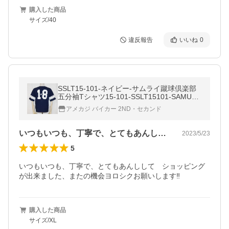
購入した商品
サイズ/40
違反報告
いいね
0
SSLT15-101-ネイビー-サムライ蹴球倶楽部
五分袖Tシャツ15-101-SSLT15101-SAMURA
IJEANS-サムライジーンズTシャツ-サムライ
アメカジ バイカー 2ND・セカンド
蹴球倶楽部Tシャツ-フットボ−ルTシャツ
いつもいつも、丁寧で、とてもあんしして…
2023/5/23
5
いつもいつも、丁寧で、とてもあんしして　ショッピング
が出来ました、またの機会ヨロシクお願いします‼️
購入した商品
サイズ/XL