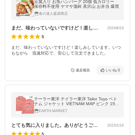
豆腐入り お魚ハンバーグ 20個 低カロリー
保存料不使用 ヤマサ蒲鉾 具沢山 お弁当 爆買
食の達人森源商店
まだ、味わっていないですけど！楽しみし…
2024/6/19
5
まだ、味わっていないですけど！楽しみしています。いつ
もながら　迅速対応で、安心して注文できました。
違反報告
いいね
0
テーラー東洋 テイラー東洋 Tailor Toyo ベト
ナム ジャケット VIETNAM MAP ピンク 196
0年代後期 刺繍 ジャンパー TT15178-162
EARTH MARKET
とても気に入りました。ありがとうござい…
2023/1/16
5