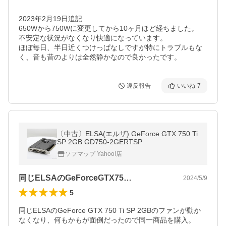
2023年2月19日追記

650Wから750Wに変更してから10ヶ月ほど経ちました。

不安定な状況がなくなり快適になっています。

ほぼ毎日、半日近くつけっぱなしですが特にトラブルもな
く、音も昔のよりは全然静かなので良かったです。
違反報告
いいね
7
〔中古〕ELSA(エルザ) GeForce GTX 750 Ti
SP 2GB GD750-2GERTSP
ソフマップ Yahoo!店
同じELSAのGeForceGTX75…
2024/5/9
5
同じELSAのGeForce GTX 750 Ti SP 2GBのファンが動か
なくなり、何もかもが面倒だったので同一商品を購入。
