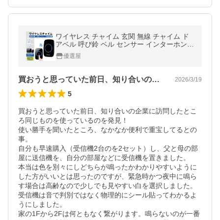
ワイヤレス チャイム 玄関 無線 チャイム ド
アベル 呼び鈴 ベル センサー インターホン
防水 受信機 2台 受信機 おしゃれ 介護 高齢
優選屋
者 交換 ピンポン 大きい音
買おうと思っていた前日、知り合いの企業…
2026/3/19
5
買おうと思っていた前日、知り合いの企業に訪問したとこ
ろ同じものを使っているのを発見！

使い勝手を聞いたところ、なかなか便利で重宝してるとの
事。

自分も早速購入（受信機2台のを2セット）し、父と母の部
屋に送信機を、自分の部屋などに受信機を置きました。

本当は色を別々にしどちらが鳴ったかわかりやすいように
した方がいいとは思ったのですが、緊急時かつ夜中に鳴ら
す場合は高齢なので少しでも見やすい白を選択しました。

受信機は音で判別ではなく物理的にシール貼ってわかるよ
うにしました。

家の1Fから2Fは何ともなく繋がります。鳴らないのが一番