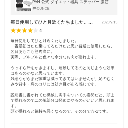
PAN 公式 ダイエット器具 ステッパー 腹筋
筋トレ 健康器具 静音 足つぼ エス vsss1657
OUNCE
毎日使用してひと月近くたちました。一番…
2023/9/15
4
毎日使用してひと月近くたちました。

一番最初はただ乗ってるだけだと思い普通に使用したら、
翌日あちこち筋肉痛に。

実際、ブルブルと色々な余分なお肉が揺れます。

うっすら汗をかきますし、運動してるのと同じような効果
はあるのかなと思っています。

残念ながらまだ体重は減ってきてはいませんが、足のむく
みや背中・肩のコリには効き目がある感じです。

説明書に書かれてた機械に両手をついての姿勢だと、頭ま
で揺れるので二の腕部分は軽めにやるのがいいと思われま
す。

頭が揺れると気持ち悪くなるので、その分で☆-1です。