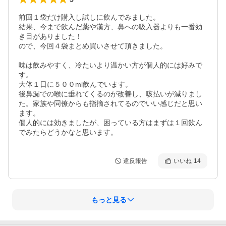
前回１袋だけ購入し試しに飲んでみました。

結果、今まで飲んだ薬や漢方、鼻への吸入器よりも一番効
き目がありました！

ので、今回４袋まとめ買いさせて頂きました。

味は飲みやすく、冷たいより温かい方が個人的には好みで
す。

大体１日に５００ml飲んでいます。

後鼻漏での喉に垂れてくるのが改善し、咳払いが減りまし
た。家族や同僚からも指摘されてるのでいい感じだと思い
ます。

個人的には効きましたが、困っている方はまずは１回飲ん
でみたらどうかなと思います。
違反報告
いいね
14
もっと見る