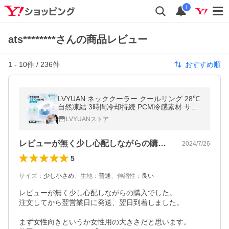
i
ats********さんの商品レビュー
1
-
10
件 /
236
件
おすすめ順
LVYUAN ネッククーラー クールリング 28℃
自然凍結 3時間冷却持続 PCM冷感素材 サイ
ズ調節可 繰り返し使用 熱中症対策 アウトド
LVYUANストア
ア 通勤 通学 男女兼用 犬用可
レビューが無く少し心配しながらの購入で…
2024/7/26
5
サイズ
：
少し小さめ
、
生地
：
普通
、
伸縮性
：
良い
レビューが無く少し心配しながらの購入でした。

注文してから翌営業日に発送、翌日到着しました。

まず女性向きというか女性用の大きさだと思います。
