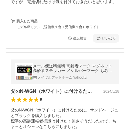
ですが、電池切れだけは気を付けておきたいと思います。
購入した商品
モデル/Bモデル（送信機１台＋受信機１台）ホワイト
違反報告
いいね
0
メール便送料無料 高齢者マーク マグネット
高齢者ステッカー ／シルバーマーク もみじ
マーク 安全運転 敬老の日 （マグネットタイ
メイヴルアットホーム Yahoo!店
プ/高齢者simple）
父のN-WGN（ホワイト）に付けるため…
2024/5/28
5
父のN-WGN（ホワイト）に付けるために、サンドベージュ
とブラックを購入しました。

標準の高齢運転者標識は付けたく無さそうだったので、ち
ょっとオシャレなこちらにしました。
