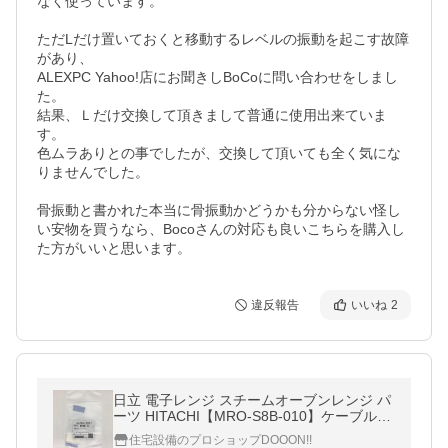
なく使っています。

ただLだけ置いておくと移動するレベルの振動を起こす故障
があり、

ALEXPC Yahoo!店にお聞きしBoCoに問い合わせをしまし
た。

結果、Ｌだけ交換して頂きまして普通に使用出来ていま
す。

色ムラありとの事でしたが、交換して頂いても全く気にな
りませんでした。

骨振動と書かれた本当に骨振動かどうかも分からない怪し
い安物を買うなら、Bocoさんの対応も良いこちらを購入し
た方がいいと思います。
違反報告
いいね
2
日立 電子レンジ スチームオーブンレンジ パ
ーツ HITACHI【MRO-S8B-010】ケーブル
(カード1.25)(MRO-S8X-025の後継品番)
住宅設備のプロショップDOOON!!