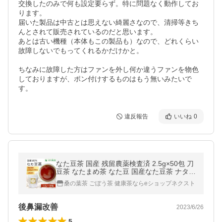
交換したのみで何も設定要らず。特に問題なく動作してお
ります。

届いた製品は中古とは思えない綺麗さなので、清掃等きち
んとされて販売されているのだと思います。

あとは古い機種（本体もこの製品も）なので、どれくらい
故障しないでもってくれるかだけかと。

ちなみに故障した方はファンを外し何か違うファンを物色
しておりますが、ポン付けするものはもう無いみたいで
す。
違反報告
いいね
0
なた豆茶 国産 残留農薬検査済 2.5g×50包 刀
豆茶 なたまめ茶 なた豆 国産なた豆茶 ナタマ
メ茶 なたまめちゃ 河村農園
桑の葉茶 ごぼう茶 健康茶ならeショップネクスト
後鼻漏改善
2023/6/26
5