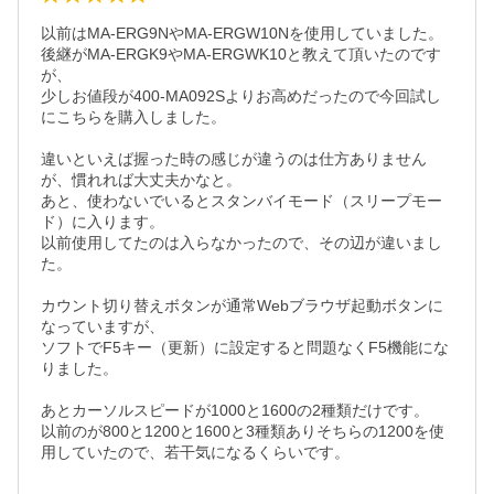
以前はMA-ERG9NやMA-ERGW10Nを使用していました。

後継がMA-ERGK9やMA-ERGWK10と教えて頂いたのです
が、

少しお値段が400-MA092Sよりお高めだったので今回試し
にこちらを購入しました。

違いといえば握った時の感じが違うのは仕方ありません
が、慣れれば大丈夫かなと。

あと、使わないでいるとスタンバイモード（スリープモー
ド）に入ります。

以前使用してたのは入らなかったので、その辺が違いまし
た。

カウント切り替えボタンが通常Webブラウザ起動ボタンに
なっていますが、

ソフトでF5キー（更新）に設定すると問題なくF5機能にな
りました。

あとカーソルスピードが1000と1600の2種類だけです。

以前のが800と1200と1600と3種類ありそちらの1200を使
用していたので、若干気になるくらいです。