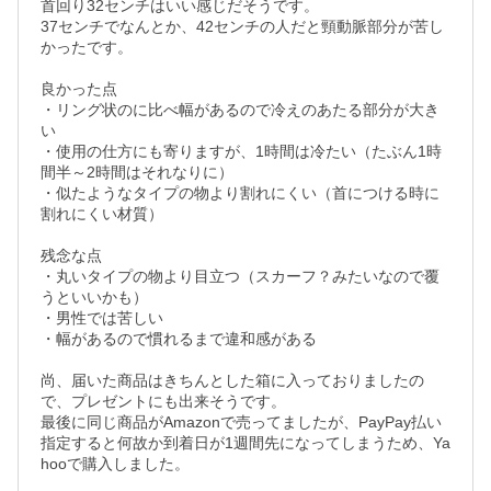
首回り32センチはいい感じだそうです。

37センチでなんとか、42センチの人だと頸動脈部分が苦し
かったです。

良かった点

・リング状のに比べ幅があるので冷えのあたる部分が大き
い

・使用の仕方にも寄りますが、1時間は冷たい（たぶん1時
間半～2時間はそれなりに）

・似たようなタイプの物より割れにくい（首につける時に
割れにくい材質）

残念な点

・丸いタイプの物より目立つ（スカーフ？みたいなので覆
うといいかも）

・男性では苦しい

・幅があるので慣れるまで違和感がある

尚、届いた商品はきちんとした箱に入っておりましたの
で、プレゼントにも出来そうです。

最後に同じ商品がAmazonで売ってましたが、PayPay払い
指定すると何故か到着日が1週間先になってしまうため、Ya
hooで購入しました。