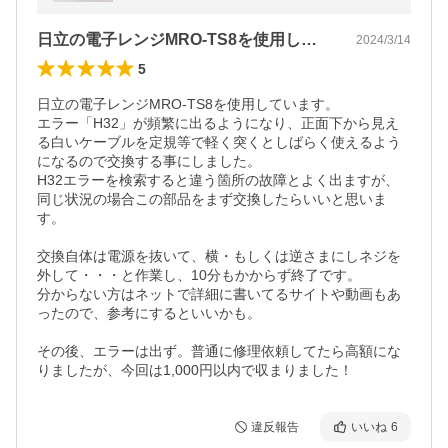
日立の電子レンジMRO-TS8を使用し…
2024/3/14
5
日立の電子レンジMRO-TS8を使用しています。

エラー「H32」が頻繁に出るようになり、正面下から見え
る白いケーブルを定規等で軽く突くとしばらく使えるよう
になるので交換する事にしました。

H32エラーを検索すると違う箇所の故障とよく出ますが、
同じ状況の場合この部品をまず交換したらいいと思いま
す。

交換自体は電源を抜いて、横・もしくは逆さまにしネジを
外して・・・と作業し、10分もかからず終了です。

分からない方はネットで詳細に書いてるサイトや動画もあ
ったので、参考にするといいかも。

その後、エラーは出ず。普通に修理依頼してたら高額にな
りましたが、今回は1,000円以内で収まりました！
違反報告
いいね
6