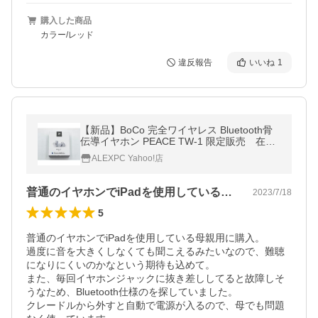
購入した商品
カラー/レッド
違反報告
いいね
1
【新品】BoCo 完全ワイヤレス Bluetooth骨
伝導イヤホン PEACE TW-1 限定販売 在庫
限り【色ムラあり、外観保証なし】
ALEXPC Yahoo!店
普通のイヤホンでiPadを使用している…
2023/7/18
5
普通のイヤホンでiPadを使用している母親用に購入。

過度に音を大きくしなくても聞こえるみたいなので、難聴
になりにくいのかなという期待も込めて。

また、毎回イヤホンジャックに抜き差ししてると故障しそ
うなため、Bluetooth仕様のを探していました。

クレードルから外すと自動で電源が入るので、母でも問題