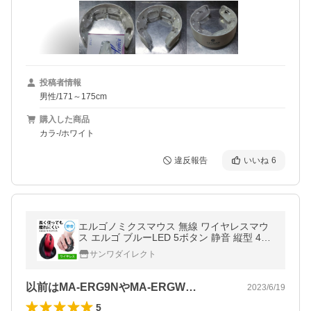
投稿者情報
男性/171～175cm
購入した商品
カラ-/ホワイト
違反報告
いいね
6
エルゴノミクスマウス 無線 ワイヤレスマウ
ス エルゴ ブルーLED 5ボタン 静音 縦型 400
-MA092S
サンワダイレクト
以前はMA-ERG9NやMA-ERGW…
2023/6/19
5