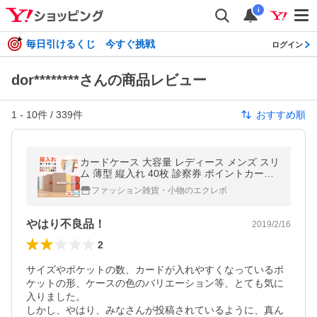
i
毎日引けるくじ 今すぐ挑戦
ログイン
dor********さんの商品レビュー
1
-
10
件 /
339
件
おすすめ順
カードケース 大容量 レディース メンズ スリ
ム 薄型 縦入れ 40枚 診察券 ポイントカード
クレジットカード カードホルダー 診察券入
ファッション雑貨・小物のエクレボ
れ 名入れ対象 爆買
やはり不良品！
2019/2/16
2
サイズやポケットの数、カードが入れやすくなっているポ
ケットの形、ケースの色のバリエーション等、とても気に
入りました。

しかし、やはり、みなさんが投稿されているように、真ん