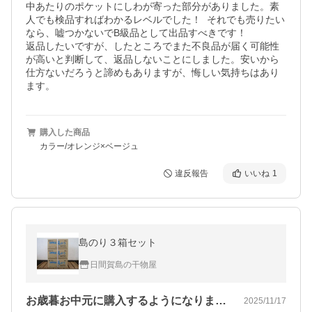
中あたりのポケットにしわが寄った部分がありました。素
人でも検品すればわかるレベルでした！  それでも売りたい
なら、嘘つかないでB級品として出品すべきです！

返品したいですが、したところでまた不良品が届く可能性
が高いと判断して、返品しないことにしました。安いから
仕方ないだろうと諦めもありますが、悔しい気持ちはあり
ます。
購入した商品
カラー/オレンジ×ベージュ
違反報告
いいね
1
島のり３箱セット
日間賀島の干物屋
お歳暮お中元に購入するようになりました…
2025/11/17