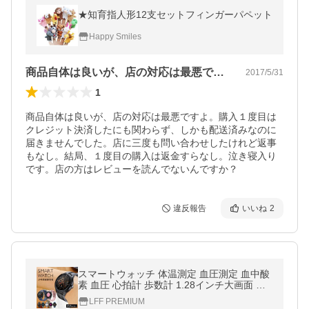
★知育指人形12支セットフィンガーパペット
Happy Smiles
商品自体は良いが、店の対応は最悪ですよ…
2017/5/31
1
商品自体は良いが、店の対応は最悪ですよ。購入１度目は
クレジット決済したにも関わらず、しかも配送済みなのに
届きませんでした。店に三度も問い合わせしたけれど返事
もなし。結局、１度目の購入は返金すらなし。泣き寝入り
です。店の方はレビューを読んでないんですか？
違反報告
いいね
2
スマートウォッチ 体温測定 血圧測定 血中酸
素 血圧 心拍計 歩数計 1.28インチ大画面 丸
形 音楽再生 IP67防水 日本語 着信通知 睡眠
LFF PREMIUM
検測 アラーム 母の日