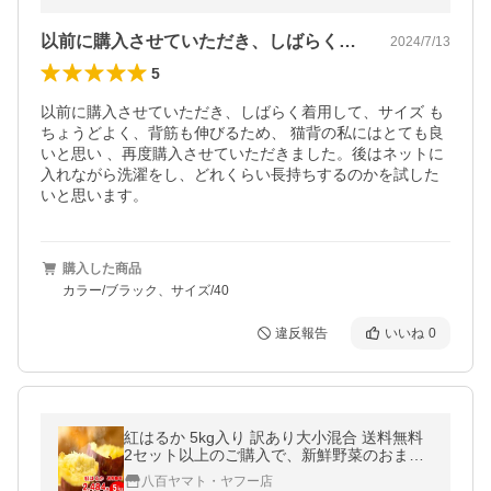
以前に購入させていただき、しばらく着用…
2024/7/13
5
以前に購入させていただき、しばらく着用して、サイズ も
ちょうどよく、背筋も伸びるため、 猫背の私にはとても良
いと思い 、再度購入させていただきました。後はネットに
入れながら洗濯をし、どれくらい長持ちするのかを試した
いと思います。
購入した商品
カラー/ブラック、サイズ/40
違反報告
いいね
0
紅はるか 5kg入り 訳あり大小混合 送料無料
2セット以上のご購入で、新鮮野菜のおまけ
（同一配送先に限ります) 焼き芋 に最適な
八百ヤマト・ヤフー店
蜜芋 5営業日以内 発送可