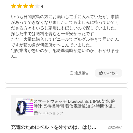
4
いつも日間賀島の方にお願いして手に入れていたが、事情
があってできなくなりました。でも楽しみに待っていてく
ださる方々もいるし家用にもほしいので探していました。
探した中では送料を含むと一番安かったです。

ただ、大量に購入してビニールでグルグル巻きで届いたん
ですが箱の角が何箇所かへこんでいました。

宅配業者が悪いのか、配送準備時が悪いのか、わかりませ
ん。
違反報告
いいね
1
スマートウォッチ Bluetooth6.1 IP68防水 腕
時計 長待機時間 着信電話通知 24時間体温測
定 多言語 血圧測定 血中酸素測定 USB充電
SLUB-ショップ
防塵 心拍計 歩数計 GPS搭載
充電のためにベルトを外すのは、はじめは…
2025/6/7