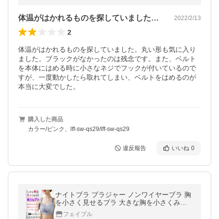
体温がはかれるものを探していました。丸…
2022/2/13
2
体温がはかれるものを探していました。丸い形も気に入り
ました。ブラックがなかったのは残念です。また、ベルト
を本体にはめる時に小さなネジでフックが付いているので
すが、一度動かしたら取れてしまい、ベルトをはめるのが
本当に大変でした。
購入した商品
カラー/ピンク、lff-sw-qs29/lff-sw-qs29
違反報告
いいね
0
ナイトブラ ブラジャー ノンワイヤーブラ 胸
を小さく見せるブラ 大きな胸を小さくみせ
る ブラ ぶら 着痩せブラ 着やせブラ ワイヤ
フェイブル
ーなし 補正 脇高 爆買