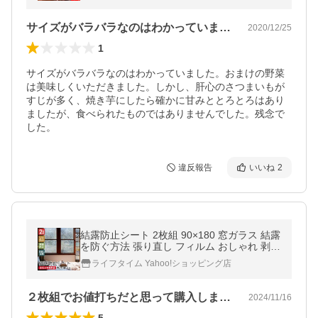
サイズがバラバラなのはわかっていました…
2020/12/25
1
サイズがバラバラなのはわかっていました。おまけの野菜
は美味しくいただきました。しかし、肝心のさつまいもが
すじが多く、焼き芋にしたら確かに甘みととろとろはあり
ましたが、食べられたものではありませんでした。残念で
した。
違反報告
いいね
2
結露防止シート 2枚組 90×180 窓ガラス 結露
を防ぐ方法 張り直し フィルム おしゃれ 剥が
せる 糊残りなし 飛散防止 目隠しシート 窓
ライフタイム Yahoo!ショッピング店
フィルム ポイント利用
２枚組でお値打ちだと思って購入しました…
2024/11/16
5