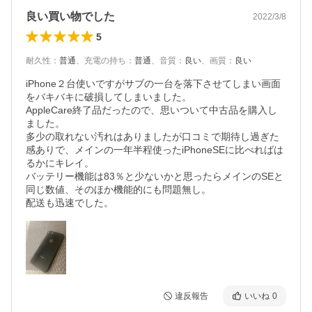
良い買い物でした
2022/3/8
5
耐久性
：
普通
、
充電の持ち
：
普通
、
音質
：
良い
、
画質
：
良い
iPhone２台使いですがサブの一台を落下させてしまい画面
をバキバキに破損してしまいました。

AppleCare終了品だったので、思いついて中古品を購入し
ました。

多少の取れない汚れはありましたが口コミで期待し過ぎた
感ありで、メインの一年半程使ったiPhoneSEに比べればは
るかにキレイ。

バッテリー機能は83％と少ないかと思ったらメインのSEと
同じ数値、そのほか機能的にも問題無し。

配送も迅速でした。
違反報告
いいね
0