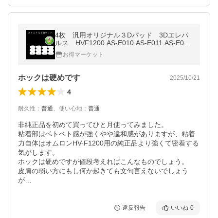
4枚 汎用オリジナル３Dパッド 3Dエレパ
ルス HVF1200 AS-E010 AS-E011 AS-E012
HV-F1200
お得マーケット
ホックは硬めです
2025/10/21
4
耐久性
：
普通
、
使い心地
：
普通
非純正品を初めて買ってひと月使ってみました。

粘着部はベトベト感が強くやや違和感がありますが、粘着
力自体はオムロンHV-F1200用の純正品より強くて密着する
気がします。

ホックは硬めですが値段考えればこんなものでしょう。

皮膚の弱い方にもし何か起きても文句言えないでしょう
が…
違反報告
いいね
0