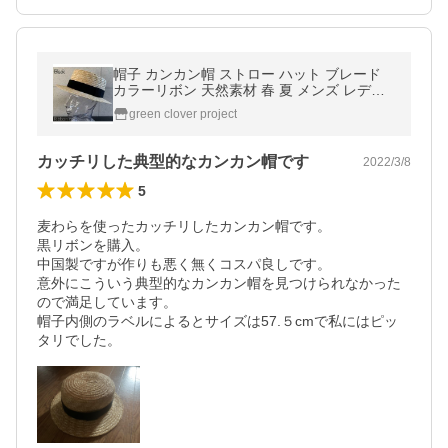
帽子 カンカン帽 ストロー ハット ブレード
カラーリボン 天然素材 春 夏 メンズ レディ
ース 男女兼用 麦わら リゾート 【店内商品２
green clover project
点以上ご購入で送料無料】
カッチリした典型的なカンカン帽です
2022/3/8
5
麦わらを使ったカッチリしたカンカン帽です。

黒リボンを購入。

中国製ですが作りも悪く無くコスパ良しです。

意外にこういう典型的なカンカン帽を見つけられなかった
ので満足しています。

帽子内側のラベルによるとサイズは57.５cmで私にはピッ
タリでした。