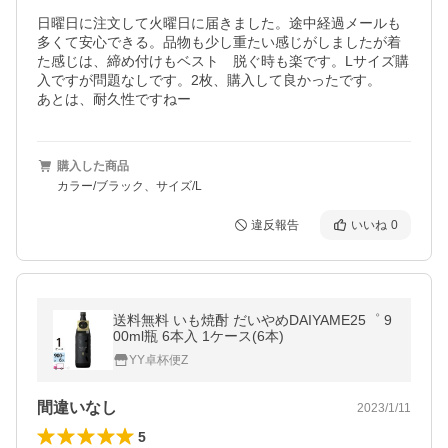
日曜日に注文して火曜日に届きました。途中経過メールも
多くて安心できる。品物も少し重たい感じがしましたが着
た感じは、締め付けもベスト　脱ぐ時も楽です。Lサイズ購
入ですが問題なしです。2枚、購入して良かったです。

あとは、耐久性ですねー
購入した商品
カラー/ブラック、サイズ/L
違反報告
いいね
0
送料無料 いも焼酎 だいやめDAIYAME25゜ 9
00ml瓶 6本入 1ケース(6本)
YY卓杯便Z
間違いなし
2023/1/11
5