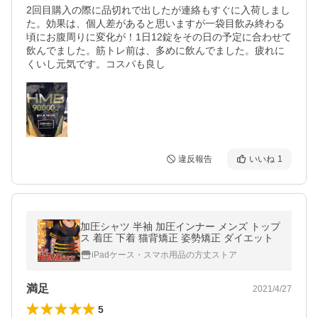
2回目購入の際に品切れで出したが連絡もすぐに入荷しまし
た。効果は、個人差があると思いますが一袋目飲み終わる
頃にお腹周りに変化が！1日12錠をその日の予定に合わせて
飲んでました。筋トレ前は、多めに飲んでました。疲れに
くいし元気です。コスパも良し
違反報告
いいね
1
加圧シャツ 半袖 加圧インナー メンズ トップ
ス 着圧 下着 猫背矯正 姿勢矯正 ダイエット
iPadケース・スマホ用品の方丈ストア
満足
2021/4/27
5