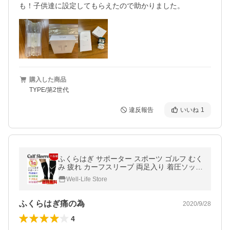
も！子供達に設定してもらえたので助かりました。
購入した商品
TYPE/第2世代
違反報告
いいね
1
ふくらはぎ サポーター スポーツ ゴルフ むく
み 疲れ カーフスリーブ 両足入り 着圧ソック
ス 男 女 兼用
Well-Life Store
ふくらはぎ痛の為
2020/9/28
4