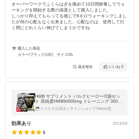
オーバーワークでふくらはぎを痛めて10日間静養してウォ
ーキングを開始する際の保護として購入しました。

しっかり抑えてもらってる感じで8キロウォーキングしまし
たが何の心配もなく出来ました。心配なのは、使用して行
く間にどれくらい伸びてしまうかですね
購入した商品
カラー/ブラック(1対)、サイズ/XL
違反報告
いいね
0
HMB サプリメント バルクヒーロー/2袋セッ
ト 高純度HMB90000mg トレーニング 360粒
国内製造 60日分 Mr.GINO 爆買
イコリス公式オンラインショップYahoo!店
効果あり
2023/2/9
5