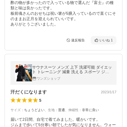
酢の物が多かったので入っている物で選んだ『富士』の種
類と味は良かったです。

板前魂さんのおせちは祝い箸が5膳入っているので直ぐにそ
のままお正月を迎えられていいです。

ありがとうございました。
違反報告
いいね
1
サウナスーツ メンズ 上下 洗濯可能 ダイエッ
ト トレーニング 減量 洗える スポーツ ジム
ウェアシンプル 大きい サイズ 発汗
ワンズショップ
汗だくになります
2023/1/17
5
サイズ
：
ちょうどよい
、
生地
：
普通
、
伸縮性
：
非常に良い
届いて2日間、自宅で着てみました。暖かいです。

ジムまで歩いて5分寒い朝でしたが気になりません。ウォー