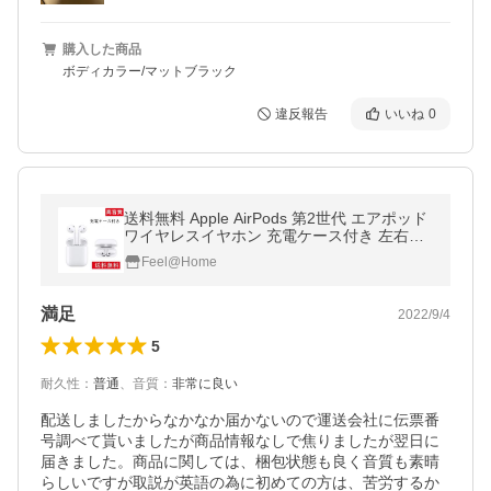
購入した商品
ボディカラー/マットブラック
違反報告
いいね
0
送料無料 Apple AirPods 第2世代 エアポッド
ワイヤレスイヤホン 充電ケース付き 左右分
離型 高音質 Bluetooth対応
Feel@Home
満足
2022/9/4
5
耐久性
：
普通
、
音質
：
非常に良い
配送しましたからなかなか届かないので運送会社に伝票番
号調べて貰いましたが商品情報なしで焦りましたが翌日に
届きました。商品に関しては、梱包状態も良く音質も素晴
らしいですが取説が英語の為に初めての方は、苦労するか