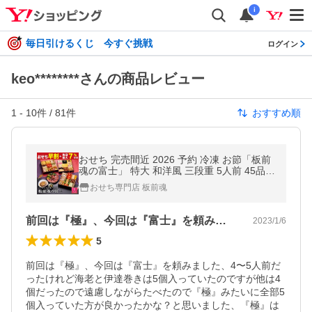
i
毎日引けるくじ 今すぐ挑戦
ログイン
keo********さんの商品レビュー
1
-
10
件 /
81
件
おすすめ順
おせち 完売間近 2026 予約 冷凍 お節「板前
魂の富士」 特大 和洋風 三段重 5人前 45品目
鮑 オマール海老 ローストビーフ 和風 洋風爆
おせち専門店 板前魂
買 2025 おせち料理
前回は『極』、今回は『富士』を頼みまし…
2023/1/6
5
前回は『極』、今回は『富士』を頼みました、4〜5人前だ
ったけれど海老と伊達巻きは5個入っていたのですが他は4
個だったので遠慮しながらたべたので『極』みたいに全部5
個入っていた方が良かったかな？と思いました、『極』は