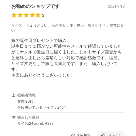
お勧めのショップです
2021/7/13
5
サイズ
：
ちょうどよい
、
底の厚み
：
少し厚い
、
履きやすさ
：
非常に良
い
娘の誕生日プレゼントで購入

誕生日までに届かない可能性をメールで確認していました
がミナクルで誕生日に届くました。しかもサイズ変更かも
と連絡しましたら素晴らしい対応で感謝感激です。結局、
サイズ変更なしで娘も大満足です。また、購入したいで
す。

本当にありがとうございました。
投稿者情報
女性/20代
普段履いているサイズ：24cm
購入した商品
サイズ/24cm(EUR38)
違反報告
いいね
1