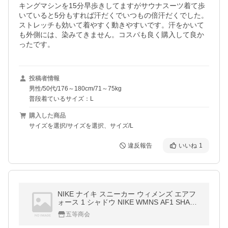
キングマシンを15分早歩きしてますがサウナスーツ着て歩
いていると5分もすれば汗だくでいつもの倍汗だくでした。
ストレッチも効いて着やすく動きやすいです。汗をかいて
も外側には、染みてきません。コスパも良く購入して良か
ったです。
投稿者情報
男性/50代/176～180cm/71～75kg
普段着ているサイズ：L
購入した商品
サイズを選択/サイズを選択、サイズ/L
違反報告
いいね
1
NIKE ナイキ スニーカー ウィメンズ エアフ
ォース 1 シャドウ NIKE WMNS AF1 SHADO
W white/white-wht レディース AIR FORCE 1
五等商会
ci0919-100