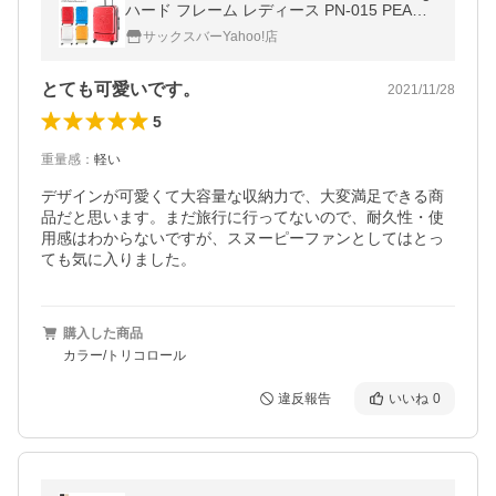
ハード フレーム レディース PN-015 PEANU
TS キャリーケース TSAロック搭載 拡張 フ
サックスバーYahoo!店
ロントオープン 1年保証
とても可愛いです。
2021/11/28
5
重量感
：
軽い
デザインが可愛くて大容量な収納力で、大変満足できる商
品だと思います。まだ旅行に行ってないので、耐久性・使
用感はわからないですが、スヌーピーファンとしてはとっ
ても気に入りました。
購入した商品
カラー/トリコロール
違反報告
いいね
0