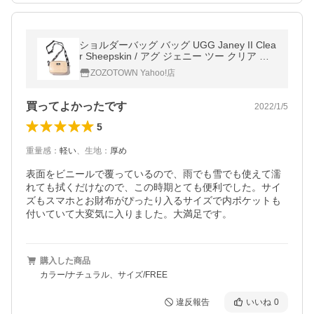
ショルダーバッグ バッグ UGG Janey II Clea
r Sheepskin / アグ ジェニー ツー クリア シ
ープスキン
ZOZOTOWN Yahoo!店
買ってよかったです
2022/1/5
5
重量感
：
軽い
、
生地
：
厚め
表面をビニールで覆っているので、雨でも雪でも使えて濡
れても拭くだけなので、この時期とても便利でした。サイ
ズもスマホとお財布がぴったり入るサイズで内ポケットも
付いていて大変気に入りました。大満足です。
購入した商品
カラー/ナチュラル、サイズ/FREE
違反報告
いいね
0