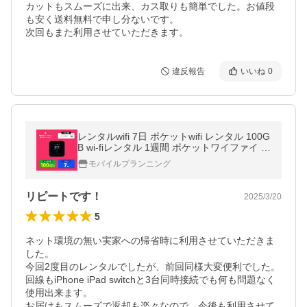
カットもスムーズに出来、カス取りも簡単でした。お値段
も安く送料無料で申し分ないです。

次回もまた利用させていただきます。
違反報告
いいね
0
レンタルwifi 7日 ポケットwifi レンタル 100G
B wi-fiレンタル 1週間 ポケットワイファイ wi
fi レンタル モバイルルーター softbank FS04
モバイルプランニング
5W
リピートです！
2025/3/20
5
ネット環境の無い実家への帰省時に利用させていただきま
した。

今回2度目のレンタルでしたが、前回同様大変便利でした。

回線もiPhone iPad switchと3台同時接続でも何も問題なく
使用出来ます。

お届けもスムーズで返却も楽々なので、今後も利用させて