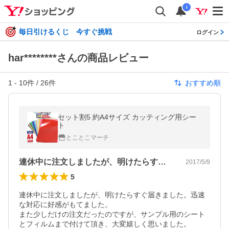
i
毎日引けるくじ 今すぐ挑戦
ログイン
har********さんの商品レビュー
1
-
10
件 /
26
件
おすすめ順
セット割5 約A4サイズ カッティング用シー
ト
とことこマーチ
連休中に注文しましたが、明けたらすぐ届…
2017/5/9
5
連休中に注文しましたが、明けたらすぐ届きました。迅速
な対応に好感がもてました。

また少しだけの注文だったのですが、サンプル用のシート
とフィルムまで付けて頂き、大変嬉しく思いました。
