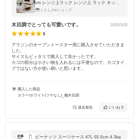
cm レンジ上ラック レンジ上 ラック キッチ
ンラック レンジ台 キッチン 収納 隙間収納
くらしのeショップ
キッチン収納 棚 山善 YAMAZEN
木目調でとっても可愛いです。
2025/3/20
5
アラジンのオーブントースター用に購入させていただきま
した。

サイズもピッタリで購入して良かったです。

カゴの部分は小さい物を入れるには不便なので、カゴタイ
プではない方が使い易いと思います。
購入した商品
カラー/ホワイト(ツヤなし)_棚木目調
違反報告
いいね
0
ピーナッツ スーツケース 47L 55.5cm 4.3kg