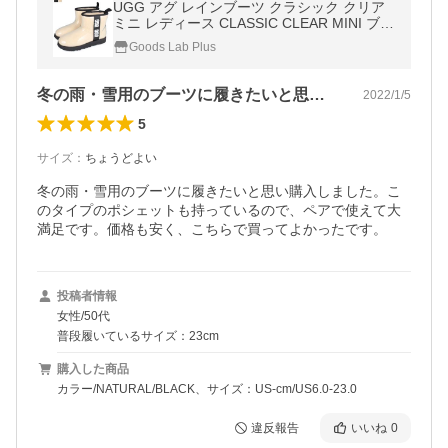
UGG アグ レインブーツ クラシック クリア
ミニ レディース CLASSIC CLEAR MINI ブラ
ック ベージュ 黒 1113190
Goods Lab Plus
冬の雨・雪用のブーツに履きたいと思い購…
2022/1/5
5
サイズ
：
ちょうどよい
冬の雨・雪用のブーツに履きたいと思い購入しました。こ
のタイプのポシェットも持っているので、ペアで使えて大
満足です。価格も安く、こちらで買ってよかったです。
投稿者情報
女性/50代
普段履いているサイズ：23cm
購入した商品
カラー/NATURAL/BLACK、サイズ：US-cm/US6.0-23.0
違反報告
いいね
0