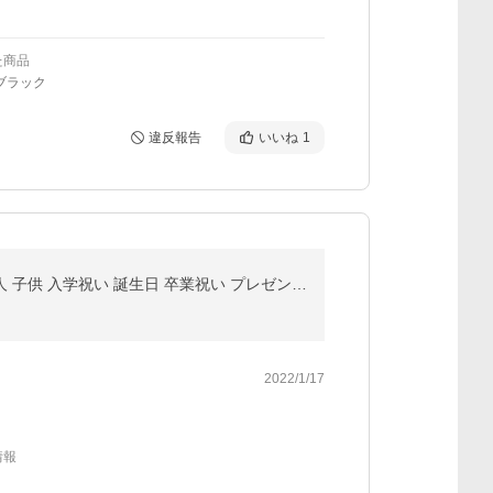
た商品
ブラック
違反報告
いいね
1
二つ折り財布 メンズ ラウンドファスナー シンプル コンパクト ミニ財布 黒 中学生 高校生 男性 男の子 大人 子供 入学祝い 誕生日 卒業祝い プレゼント ギフト
2022/1/17
情報