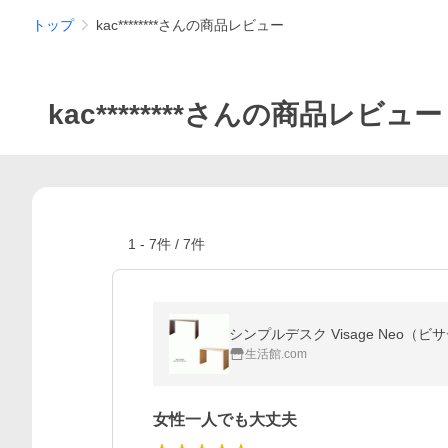
トップ
kac********さんの商品レビュー
kac********さんの商品レビュー
1
-
7
件 /
7
件
シンプルデスク Visage Neo（
生活館.com
女性一人でも大丈夫