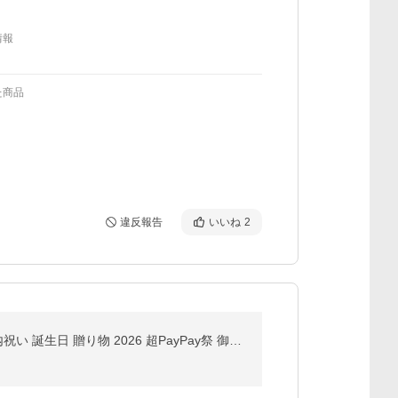
情報
た商品
違反報告
いいね
2
お中元 ジュース ギフト 詰め合わせ 200ml 8本 果汁100% 国産 長野県産 プレゼント りんご 桃 洋梨 黄桃 内祝い 誕生日 贈り物 2026 超PayPay祭 御中元