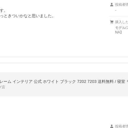
投稿者
す。

-
っときついかなと思いました。

購入し
モデル/
NA】
レーム インテリア 公式 ホワイト ブラック 7202 7203 送料無料 / 寝
グ店
投稿者