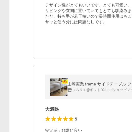
デザイン性がとてもいいです。とても可愛い。

リビングや玄関に置いていてもとても馴染みま
ただ、持ち手が若干短いので長時間使用はちょ
サッと使う分には問題なしです。
山崎実業 frame サイドテーブル フ
ソムリエ@ギフト Yahoo!ショッピン
大満足
5
安定感
：
非常に良い