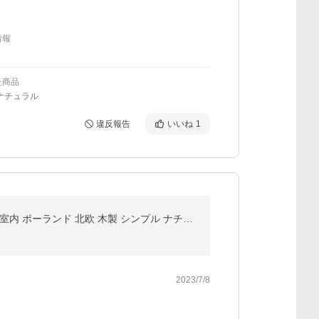
情報
た商品
ナチュラル
違反報告
いいね
1
レレシュタ Reszta シュタ Reszta ほうき ちりとり セット レシュタ Reszta スタンドブルームセット 馬毛 室内 ポーランド 北欧 木製 シンプル ナチュラル
2023/7/8