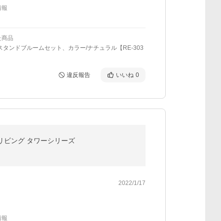
情報
た商品
スタンドブルームセット、カラー/ナチュラル【RE-303
違反報告
いいね
0
室 リビング タワーシリーズ
2022/1/17
情報