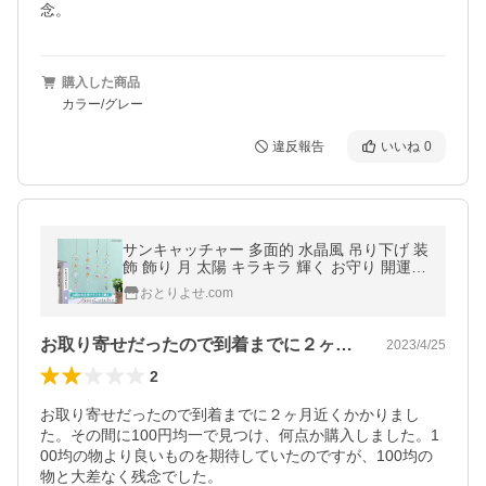
念。
購入した商品
カラー/グレー
違反報告
いいね
0
サンキャッチャー 多面的 水晶風 吊り下げ 装
飾 飾り 月 太陽 キラキラ 輝く お守り 開運ア
イテム 運気 幸運 カーテン 窓 玄関 バルコニ
おとりよせ.com
ー 風
お取り寄せだったので到着までに２ヶ月近…
2023/4/25
2
お取り寄せだったので到着までに２ヶ月近くかかりまし
た。その間に100円均一で見つけ、何点か購入しました。1
00均の物より良いものを期待していたのですが、100均の
物と大差なく残念でした。