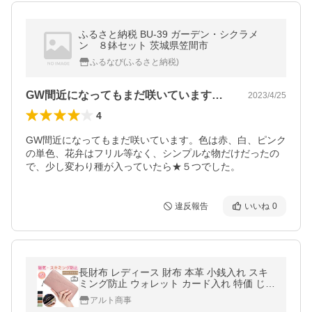
ふるさと納税 BU-39 ガーデン・シクラメ
ン ８鉢セット 茨城県笠間市
ふるなび(ふるさと納税)
GW間近になってもまだ咲いています。色…
2023/4/25
4
GW間近になってもまだ咲いています。色は赤、白、ピンク
の単色、花弁はフリル等なく、シンプルな物だけだったの
で、少し変わり種が入っていたら★５つでした。
違反報告
いいね
0
長財布 レディース 財布 本革 小銭入れ スキ
ミング防止 ウォレット カード入れ 特価 じゃ
ばら ラウンドファスナー 上質牛革 多機能 通
アルト商事
帳 大容量