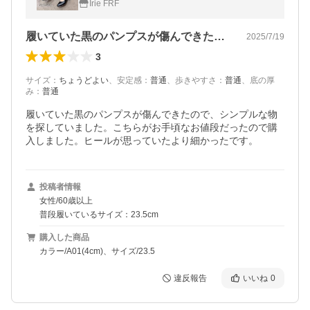
Irie FRF
履いていた黒のパンプスが傷んできたので…
2025/7/19
3
サイズ
：
ちょうどよい
、
安定感
：
普通
、
歩きやすさ
：
普通
、
底の厚
み
：
普通
履いていた黒のパンプスが傷んできたので、シンプルな物
を探していました。こちらがお手頃なお値段だったので購
入しました。ヒールが思っていたより細かったです。
投稿者情報
女性/60歳以上
普段履いているサイズ：23.5cm
購入した商品
カラー/A01(4cm)、サイズ/23.5
違反報告
いいね
0