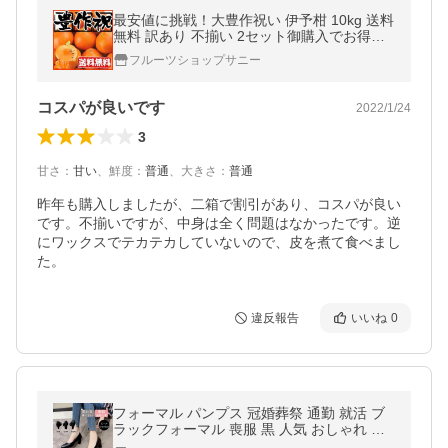
最安値に挑戦！大豊作祝い 伊予柑 10kg 送料
無料 訳あり 不揃い 2セット御購入でお得な5
00円OFFクーポン！いよかん フルーツ 果物
フルーツショップサニー
くだもの みかん 柑橘類
コスパが良いです
2022/1/24
3
甘さ
：
甘い
、
鮮度
：
普通
、
大きさ
：
普通
昨年も購入しましたが、二箱で割引があり、コスパが良い
です。不揃いですが、中身は全く問題はなかったです。逆
にワックスでテカテカしていないので、皮を煮て食べまし
た。
違反報告
いいね
0
フォーマル パンプス 冠婚葬祭 通勤 就活 ブ
ラックフォーマル 喪服 黒 人気 おしゃれ カ
ワイイ きれい キレイ 美脚 華奢