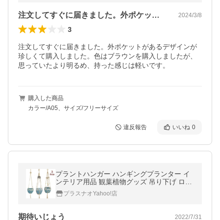
注文してすぐに届きました。外ポケットが…
2024/3/8
3
注文してすぐに届きました。外ポケットがあるデザインが
珍しくて購入しました。色はブラウンを購入しましたが、
思っていたより明るめ、持った感じは軽いです。
購入した商品
カラー/A05、サイズ/フリーサイズ
違反報告
いいね
0
プラントハンガー ハンギングプランター イ
ンテリア用品 観葉植物グッズ 吊り下げ ロー
プ マクラメ編み 縄 室内用 ナチュラルテイス
プラスナオYahoo!店
ト おしゃれ かわ
期待いじょう
2022/7/31