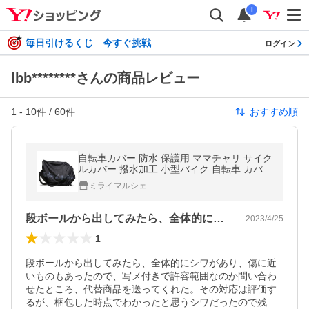
i
毎日引けるくじ 今すぐ挑戦
ログイン
lbb********さんの商品レビュー
1
-
10
件 /
60
件
おすすめ順
自転車カバー 防水 保護用 ママチャリ サイク
ルカバー 撥水加工 小型バイク 自転車 カバー
バイク オートバイカバー
ミライマルシェ
段ボールから出してみたら、全体的にシワ…
2023/4/25
1
段ボールから出してみたら、全体的にシワがあり、傷に近
いものもあったので、写メ付きで許容範囲なのか問い合わ
せたところ、代替商品を送ってくれた。その対応は評価す
るが、梱包した時点でわかったと思うシワだったので残