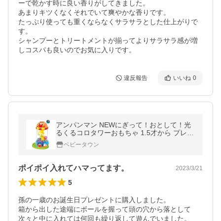
ーで乾かす時に良い香りがしてきました。

あまりキツくなくそれでいて爽やかな香りです。

たっぷり使っても重くならなくサラサラとした仕上がりで
す。

シャンプーとトリートメントが揃ってよりサラサラ感が増
しコスパも良いのでお気に入りです。
違反報告
いいね
0
アンパンマン NEWにぎって！おとして！光
るくるコロタワーおもちゃ 1.5才から プレゼ
ント 玩具
ベビータウン
ポイポイ入れてハマってます。
2023/3/21
5
孫の一歳のお誕生日プレゼントに購入しました。

箱から出した途端にボールを握って頭の穴から落として
次々と中に入れては何回も繰り返して遊んでいました。
