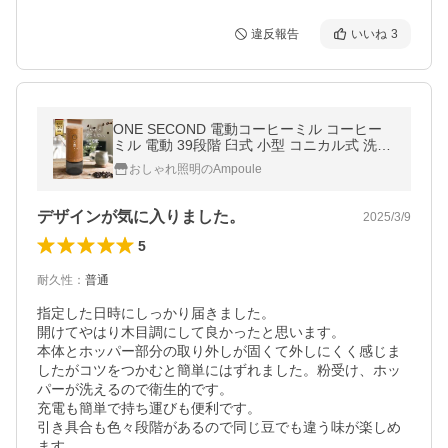
違反報告
いいね
3
ONE SECOND 電動コーヒーミル コーヒー
ミル 電動 39段階 臼式 小型 コニカル式 洗え
る 水洗い 木目調 充電式 セラミック コード
おしゃれ照明のAmpoule
レス ギフト ワンセカンド
デザインが気に入りました。
2025/3/9
5
耐久性
：
普通
指定した日時にしっかり届きました。

開けてやはり木目調にして良かったと思います。

本体とホッパー部分の取り外しが固くて外しにくく感じま
したがコツをつかむと簡単にはずれました。粉受け、ホッ
パーが洗えるので衛生的です。

充電も簡単で持ち運びも便利です。

引き具合も色々段階があるので同じ豆でも違う味が楽しめ
ます。
