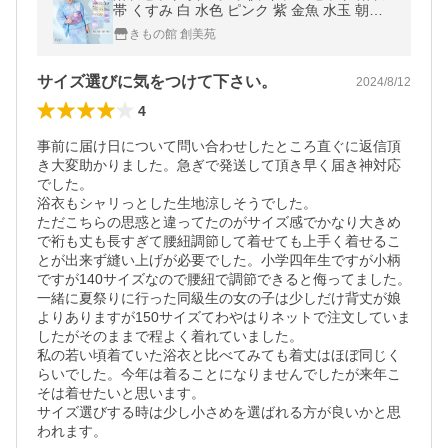
帯 くすみ 白 水色 ピンク 紫 金魚 水玉 朝顔
花柄 おしゃれ かわいい 兵児帯 floro 2026 夏
きもの館 創美苑
サイズ選びに気をつけて下さい。
2024/8/12
4
事前に届け日について問い合わせしたところ直ぐに返信頂
き大変助かりました。急ぎで発送して頂き早く届き神対応
でした。

浴衣もシャリっとした生地涼しそうでした。

ただこちらの思惑と違ってたのがサイズ感でかなり大きめ
で裄も丈も長すぎて腰紐調節して着せても上手く着せるこ
とが出来ず縫い上げが必要でした。小学四年生ですが小柄
ですが140サイズなので腰紐で調節できると侮ってました。

一緒に夏祭りに行った同級生の女の子は少しだけ背丈が娘
よりありますが150サイズてわやはりネットで注文していま
したがそのままで程よく着れていました。

私の若い頃着ていた浴衣と比べてみても着丈はほぼ同じく
らいでした。今年は着ることになりませんでしたが来年こ
そは着せたいと思います。

サイズ選びする時は少し小さめを選ばれる方が良いかと思
われます。