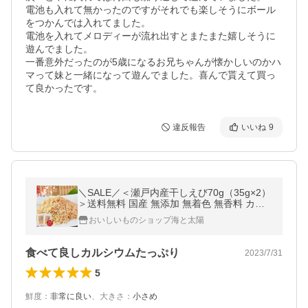
電池も入れて無かったのですがそれでも楽しそうにボール
をつかんでは入れてました。

電池を入れてメロディーが流れ出すとまたまた嬉しそうに
遊んでました。

一番意外だったのが5歳になるお兄ちゃんが懐かしいのかハ
マって妹と一緒になって遊んでました。喜んで貰えて買っ
て良かったです。
違反報告
いいね
9
＼SALE／＜瀬戸内産干しえび70g（35g×2）
＞送料無料 国産 無添加 無着色 無香料 カル
シウム エビ おつまみ うどん キムチ メール
おいしいものショップ海と太陽
便 海と太陽
食べて良しカルシウムたっぷり
2023/7/31
5
鮮度
：
非常に良い
、
大きさ
：
小さめ