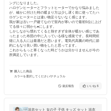
ングになりました。

ハロゲンヒーターとフラットヒーターでかなり悩みました
が、確かに付けた時の暖まり方は少し遅く前に使ってたハ
ロゲンヒーターとは違い物足りないなく感じます。

我が家は古い一戸建てなので室内が寒いので最初5位に上げ
てる徐々に弱から●にします。

しかしながら慣れてくると熱すぎず全体が暖かい感じであ
ったまった布団の中に入っている様な感覚です。長時間炬
燵に入る人には最適だと思います。電気代高騰の時代に節
約にもなり良い買い物をしたと思ってます。

これからもっと寒くなった時どうかは分かりませんが今の
所満足しています。
購入した商品
カラーを選択してください/ナチュラル
違反報告
いいね
6
浴衣セット 女の子 子供 キッズ セット 浴衣