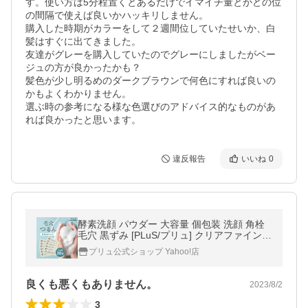
す。使い方は5分程置くとあるだけでイマイチ量とかどの位
の間隔で使えば良いかハッキリしません。

購入した時期がカラーをして２週間位していたせいか、白
髪はすぐに出てきました。

友達がグレーを購入していたのでグレーにしましたがベー
ジュの方が良かったかも？

髪色が少し明るめのダークブラウンで何色にすれば良いの
かもよくわかりません。

選ぶ時の参考になる様な色選びのアドバイス的なものがあ
違反報告
いいね
0
酵素洗顔 パウダー 大容量 個包装 洗顔 角栓
毛穴 黒ずみ [PLuS/プリュ] クリアファイン
ポアウォッシュパウダー 30包入
プリュ公式ショップ Yahoo!店
良くも悪くもありません。
2023/8/2
3