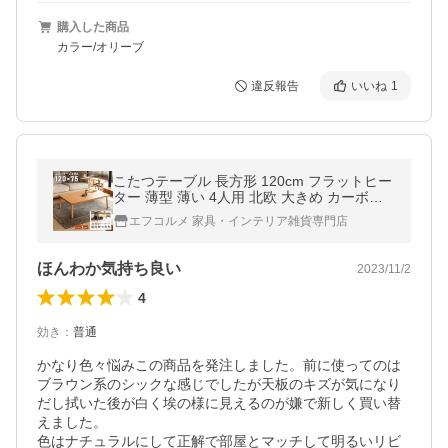
購入した商品
カラー/オリーブ
違反報告
いいね
1
こたつテーブル 長方形 120cm フラットヒー
ター 薄型 薄い 4人用 北欧 大きめ カーボン
炬燵 コタツ 木製 天然木 丸脚 おしゃれ シン
エフコルメ 家具・インテリア雑貨専門店
プル ナチュラル ブラウン
ほんわか気持ち良い
2023/11/2
4
効き
：
普通
かなり色々悩みこの商品を発注しました。前に使ってのは
ブラウン系のシックな感じでしたが天板のキズが気になり
だし拭いた後が白く埃の様に見えるのが嫌で新しく買い替
えました。

色はナチュラルにして正解で部屋とマッチして明るいリビ