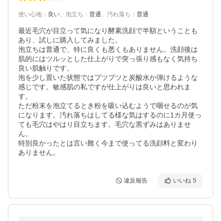
使い心地
：
良い
、
泡立ち
：
普通
、
汚れ落ち
：
普通
最近毛穴が目立って気になり酵素洗顔で半額ということも
あり、試しに購入してみました。

泡立ちは普通で、特に良くも悪くもありません。洗顔後は
肌的にはツルッとした仕上がりで突っ張り感もなく気持ち
良い肌触りです。

泡を少し置いた状態ではプツプツと炭酸水か弾けるような
感じです。敏感肌の私ですが仕上がりは良いと思われま
す。

ただ粉末を泡立てるとき粉を吸い込むようで咽せるのが気
になります。汚れ落ちはしてる様な気はするのに1カ月使っ
ても毛穴はやはり目立ちます。毛穴な黒ずみはありませ
ん。

特別良かったとは言い難く今まで使ってる洗顔料と変わり
ありません。
違反報告
いいね
5