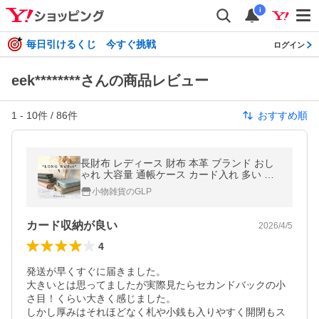
i
毎日引けるくじ 今すぐ挑戦
ログイン
eek********さんの商品レビュー
1
-
10
件 /
86
件
おすすめ順
長財布 レディース 財布 本革 ブランド おし
ゃれ 大容量 通帳ケース カード入れ 多い 磁
気 防止 ガバっと開く box型 小銭入れ 40代 5
小物雑貨のGLP
0代 スリム 薄型 ギャルソン
カード収納が良い
2026/4/5
4
発送が早くすぐに届きました。

大きいとは思ってましたが実際見たらセカンドバックの小
さ目！くらい大きく感じました。

しかし厚みはそれほどなく札や小銭も入りやすく開閉もス