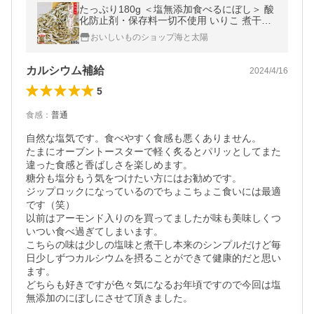
たっぷり180g ＜塩無添加食べるにぼし＞ 酸
化防止剤・保存料一切不使用 いりこ 煮干し
送料無料 カタクチイワシ
おいしいものショップ海と太陽
カルシウム補給
2024/4/16
5
食感
：
普通
自然な塩気です。食べやすく食感も悪くありません。

たまにオーブントースターで軽く炙るとパリッとしてまた
違った食感と香ばしさを楽しめます。

糖分も塩分もう気をつけたい方にはお勧めです。

ジップロックになっているのでちょこちょこ食いには最適
です（笑）

以前はアーモンド入りのを買ってましたが味も美味しくつ
いつい食べ過ぎてしまいます。

こちらの味は少しの塩味と煮干し本来のシンプルだけど毎
日少しずつカルシウムを摂ることができて健康的だと思い
ます。

どちらも好きですが色々気になるお年頃ですので今回は塩
無添加のにぼしにさせて頂きました。