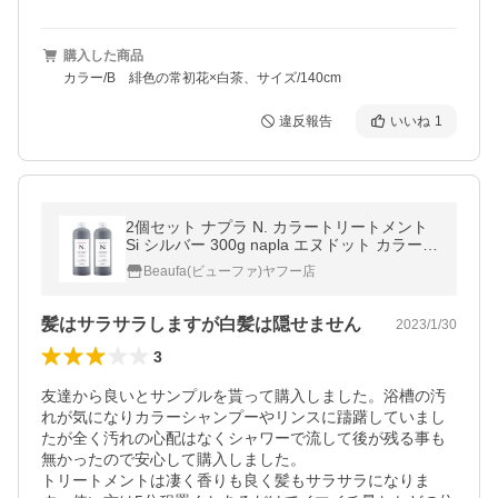
購入した商品
カラー/B 緋色の常初花×白茶、サイズ/140cm
違反報告
いいね
1
2個セット ナプラ N. カラートリートメント
Si シルバー 300g napla エヌドット カラーキ
ープ 国内正規品 送料無料 2本セット
Beaufa(ビューファ)ヤフー店
髪はサラサラしますが白髪は隠せません
2023/1/30
3
友達から良いとサンプルを貰って購入しました。浴槽の汚
れが気になりカラーシャンプーやリンスに躊躇していまし
たが全く汚れの心配はなくシャワーで流して後が残る事も
無かったので安心して購入しました。

トリートメントは凄く香りも良く髪もサラサラになりま