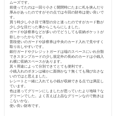
ムーズです。

前使ってたのは一回り小さく開閉時にたまに札を挟んだり
厚みがあったのですがその点では今回の財布は使い良いで
す。

買う時少し小さ目で薄型の分と迷ったのですがカード数が
少し少な目だった事からこちらにしました。

ガードや診察券などが多いのでどうしても収納ポケットが
欲しかったからです。

普段使いのガードや診察券は中央のカード入れで見やすく
取り出しやすいです。

銀行ガードやクレジットガードは端のスペースにいれ分類
できスタンプカードの少し規定外の長めのカードは小銭入
れ横に収納スペースがあります。

其々用途によって分別できてとても便利です。

小銭入れのボタンは確かに面倒かな？無くても飛び出さな
いのではと思えました。

レシートと一緒に入れても小銭が収納できる点では満足し
ています。

色は迷ってグリーンにしましたが思っていたより地味？な
グリーンでした。よく言えば上品なグリーンなので飽きは
こないかな。

使い良い財布です。