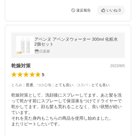
違反報告
いいね
0
アベンヌ アベンヌウォーター 300ml 化粧水
2個セット
日楽家
乾燥対策
2023/9/5
5
とろみ
：
普通
、
つけ心地
：
とても良い
、
コスパ
：
とても良い
乾燥対策として、洗顔後にスプレーしてます。あと髪を洗
って乾かす前にスプレーして保湿液をつけてドライヤーで
乾かしてます。顔も髪も荒れることなく、良い状態が続い
ています。

それを見た身内もこちらの商品を使用し始めました。

またリピートしたいです。