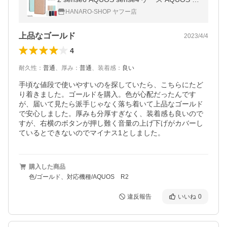
nse4lite ケース AQUOS sense5G AQUOS R
HANARO-SHOP ヤフー店
3 R2 手帳型 アクオス 和風 和紙柄革
上品なゴールド
2023/4/4
4
耐久性
：
普通
、
厚み
：
普通
、
装着感
：
良い
手頃な値段で使いやすいのを探していたら、こちらにたど
り着きました。ゴールドを購入。色が心配だったんです
が、届いて見たら派手じゃなく落ち着いて上品なゴールド
で安心しました。厚みも分厚すぎなく、装着感も良いので
すが、右横のボタンが押し難く音量の上げ下げがカバーし
ているとできないのでマイナス1としました。
購入した商品
色/ゴールド、対応機種/AQUOS R2
違反報告
いいね
0