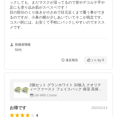
ックしても、まだマスクが湿ってるので首やデコルテ手や
足にも塗り込み肌がスベスベです！

目の部分のくり抜きが小さめで目元近くまで覆う事ができ
るのですが、小鼻の横が少しあいていてそこが残念です。

コスパ的には、お安くて手軽にパックしやすいのでオスス
メです。
投稿者情報
50代
違反報告
いいね
0
2個セット グランホワイト 32枚入 クオリテ
ィーファースト フェイスパック 保湿 高保湿
エイジングケア 毛穴 乾燥
Life With Cosme
お得です
2022/11/13
4