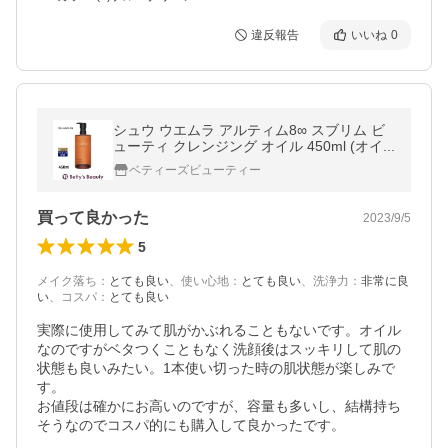
違反報告
いいね
0
シュウ ウエムラ アルティム8∞ スブリム ビ
ューティ クレンジング オイル 450ml (オイ...
ベティーズビューティー
買って良かった
2023/9/5
5
メイク落ち
：
とても良い
、
使い心地
：
とても良い
、
洗浄力
：
非常に良
い
、
コスパ
：
とても良い
実際に使用してみて肌がかぶれることもないです。オイル
なのですがベタつくこともなく洗顔後はスッキリして肌の
状態も良いみたい。1本使い切った時の肌状態が楽しみで
す。

お値段は確かにお高いのですが、容量も多いし、結構持ち
そうなのでコスパ的にも購入して良かったです。