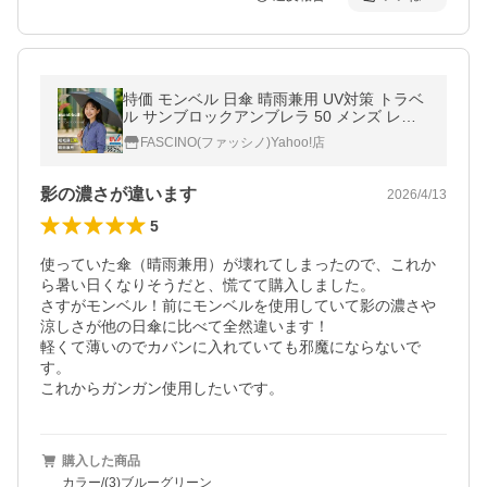
特価 モンベル 日傘 晴雨兼用 UV対策 トラベ
ル サンブロックアンブレラ 50 メンズ レデ
ィース 軽量 軽い 折り畳み傘 折りたたみ傘 1
FASCINO(ファッシノ)Yahoo!店
128658 mont-bell
影の濃さが違います
2026/4/13
5
使っていた傘（晴雨兼用）が壊れてしまったので、これか
ら暑い日くなりそうだと、慌てて購入しました。

さすがモンベル！前にモンベルを使用していて影の濃さや
涼しさが他の日傘に比べて全然違います！

軽くて薄いのでカバンに入れていても邪魔にならないで
す。

これからガンガン使用したいです。
購入した商品
カラー/(3)ブルーグリーン