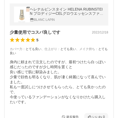
ヘレナルビンスタイン HELENA RUBINSTEI
N プロディジーCELグロウエッセンスファン
デーション #00 30ml [527409]
BLANC LAPIN
少量使用でコスパ良しです
2022/12/18
5
カバー力
：
とても良い
、
仕上がり
：
とても良い
、
メイク持ち
：
とても
良い
身内に頼まれて注文したのですが、最初つけたら白っぽい
感じだったのですが少し時間を置くと

良い感じで肌に馴染みました。

少量で顔色も明るくなり、肌が凄く綺麗になって喜んでい
ました。

私も一度試しにつけさせてもらったら、とても良かったの
で、

今使っているファンデーションがなくなりかけたら購入し
たいです。
違反報告
いいね
0