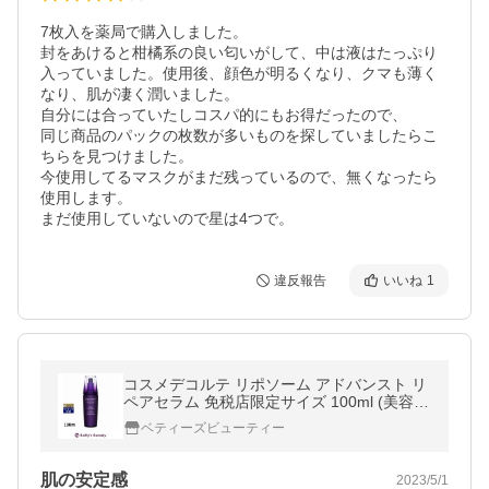
7枚入を薬局で購入しました。

封をあけると柑橘系の良い匂いがして、中は液はたっぷり
入っていました。使用後、顔色が明るくなり、クマも薄く
なり、肌が凄く潤いました。

自分には合っていたしコスパ的にもお得だったので、

同じ商品のパックの枚数が多いものを探していましたらこ
ちらを見つけました。

今使用してるマスクがまだ残っているので、無くなったら
使用します。

まだ使用していないので星は4つで。
違反報告
いいね
1
コスメデコルテ リポソーム アドバンスト リ
ペアセラム 免税店限定サイズ 100ml (美容
液)
ベティーズビューティー
肌の安定感
2023/5/1