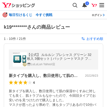
i
毎日引けるくじ 今すぐ挑戦
ログイン
k19********さんの商品レビュー
1
-
10
件 /
21
件
おすすめ順
【公式】 ルルルン プレシャス グリーン 32
枚入 3個セット | パック シートマスク フェ
イスパック フェイスマスク シートパック
LuLuLun Yahoo!店
(旧品アウトレット) Lululun
新タイプを購入し、数日使用して肌の保湿…
2022/9/23
4
新タイプを購入し、数日使用して肌の保湿やくすみに対し
ても良く、肌トラブルもなかったので、今回旧タイプでお
安いのを見つけたので購入しました。

マスクが思ったより厚めで、液もタップリあるので10分パ