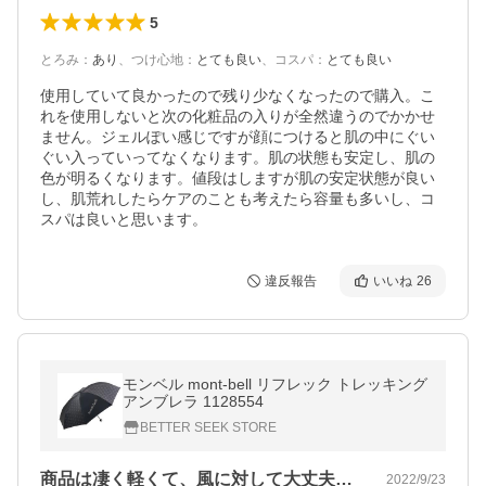
5
とろみ
：
あり
、
つけ心地
：
とても良い
、
コスパ
：
とても良い
使用していて良かったので残り少なくなったので購入。こ
れを使用しないと次の化粧品の入りが全然違うのでかかせ
ません。ジェルぽい感じですが顔につけると肌の中にぐい
ぐい入っていってなくなります。肌の状態も安定し、肌の
色が明るくなります。値段はしますが肌の安定状態が良い
し、肌荒れしたらケアのことも考えたら容量も多いし、コ
スパは良いと思います。
違反報告
いいね
26
モンベル mont-bell リフレック トレッキング
アンブレラ 1128554
BETTER SEEK STORE
商品は凄く軽くて、風に対して大丈夫かな…
2022/9/23