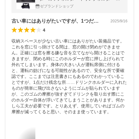
ップホルダー収納ボックス2?1 小物収納 取
ゼブランドショップ
り付け簡単
古い車にはありがたいですが、1つだけ欠点
2025/9/16
4
収納スペースが少ない古い車にはありがたい装備品です。
これを窓に引っ掛けてる間は、窓の開け閉めができませ
ん。正確には窓を擦る嫌な音を立てながら開けることはで
きますが、閉める時にこのホルダーが窓に押し上げられて
外れてしまいます。身体の大きい人が運転席側に付ける
と、運転の妨げになる可能性があるので、安全な所で要確
認です。ここまでは注意書きにもあるのでわかっているこ
とですが、1点だけ残念な所……ドリンクホルダーに入れた
ものが簡単に飛び出さないようにゴムが貼られています
が、このゴムの摩擦が強すぎてドリンクを取り出す際にこ
のホルダー自体が浮いてきてしまうことがあります。何か
しら工夫が必要です。とりあえず、使用していればゴムの
摩擦が減ってくると思い、そのまま使っています。