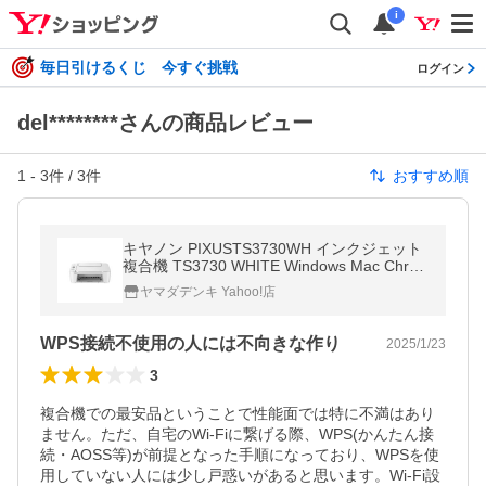
i
毎日引けるくじ 今すぐ挑戦
ログイン
del********さんの商品レビュー
1
-
3
件 /
3
件
おすすめ順
キヤノン PIXUSTS3730WH インクジェット
複合機 TS3730 WHITE Windows Mac Chro
meOS対応
ヤマダデンキ Yahoo!店
WPS接続不使用の人には不向きな作り
2025/1/23
3
複合機での最安品ということで性能面では特に不満はあり
ません。ただ、自宅のWi-Fiに繋げる際、WPS(かんたん接
続・AOSS等)が前提となった手順になっており、WPSを使
用していない人には少し戸惑いがあると思います。Wi-Fi設