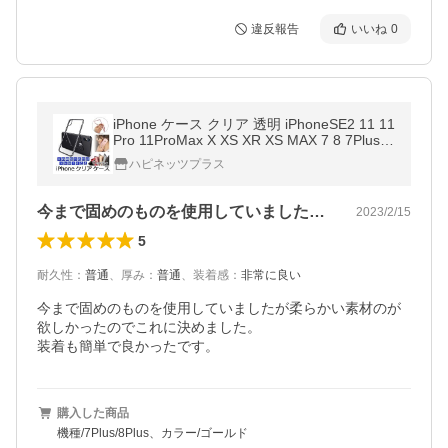
違反報告
いいね
0
iPhone ケース クリア 透明 iPhoneSE2 11 11
Pro 11ProMax X XS XR XS MAX 7 8 7Plus 8
Plus SE 5s 5 用 スマホ アイフォン カバー
ハピネッツプラス
今まで固めのものを使用していましたが柔…
2023/2/15
5
耐久性
：
普通
、
厚み
：
普通
、
装着感
：
非常に良い
今まで固めのものを使用していましたが柔らかい素材のが
欲しかったのでこれに決めました。

装着も簡単で良かったです。
購入した商品
機種/7Plus/8Plus、カラー/ゴールド