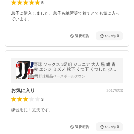
5
息子に購入しました。息子も練習等で着てとても気に入っ
ています。
違反報告
いいね
0
野球 ソックス 3足組 ジュニア 大人 黒 紺 青
赤 エンジ ミズノ 靴下 くつ下 くつした 少年
12JX2U11 12JX2U12 12JX2U13 12JX2U77
野球用品ベースボールタウン
12JX2U78 12JX2U79 一般用
お気に入り
2017/3/23
3
練習用に！丈夫です。
違反報告
いいね
0