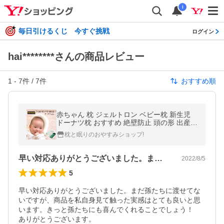
i
毎日引けるくじ 今すぐ挑戦
ログイン
hai********さんの商品レビュー
1
-
7
件 /
7
件
おすすめ順
赤ちゃん 枕 ジェルトロン ベビー枕 新生児
ドーナツ枕 おすすめ 絶壁防止 頭の形 出産祝
い 日本製 ベビー まくら 爆買
枕と眠りのおやすみショップ!
早い対応ありがとうございました。まだ孫…
2022/8/5
5
早い対応ありがとうございました。まだ孫たちに渡せてな
いですが、商品を私自身見て触った実感はとても良いと思
います。きっと孫たちにも喜んでくれることでしょう！

ありがとうございます。