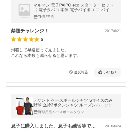
マルマン 電子PAIPO eco スターターセット
〈 電子タバコ 本体 電子パイポ エコ パイポ
禁煙 ミスト 煙 節煙 楽煙 におい 〉FM
THREE-R
禁煙チャレンジ！
2017/6/21
5
到着して早速使って見ました。

これなら本数も減らせると思います。
違反報告
いいね
0
デサント ベースボールシャツ Sサイズのみ
野球 立衿2ボタンシャツ ルーズシルエット D
B-109M 野球ウェア メール便可 あすつく
野球用品ベースボールタウン
息子に購入しました。息子も練習等で着て…
2016/6/24