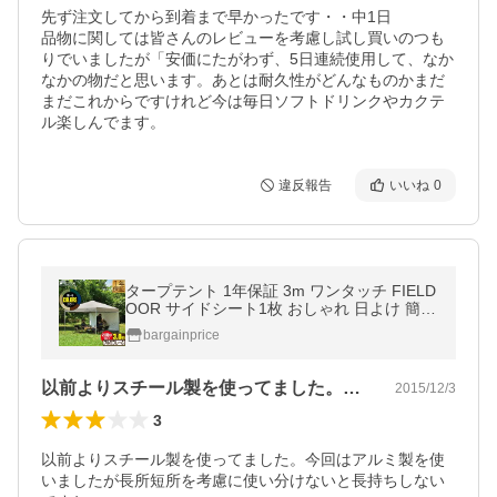
先ず注文してから到着まで早かったです・・中1日

品物に関しては皆さんのレビューを考慮し試し買いのつも
りでいましたが「安価にたがわず、5日連続使用して、なか
なかの物だと思います。あとは耐久性がどんなものかまだ
まだこれからですけれど今は毎日ソフトドリンクやカクテ
ル楽しんでます。
違反報告
いいね
0
タープテント 1年保証 3m ワンタッチ FIELD
OOR サイドシート1枚 おしゃれ 日よけ 簡単
タープ テント アウトドア バーベキュー キャ
bargainprice
ンプ UVカット 耐水 送料無料
以前よりスチール製を使ってました。今回…
2015/12/3
3
以前よりスチール製を使ってました。今回はアルミ製を使
いましたが長所短所を考慮に使い分けないと長持ちしない