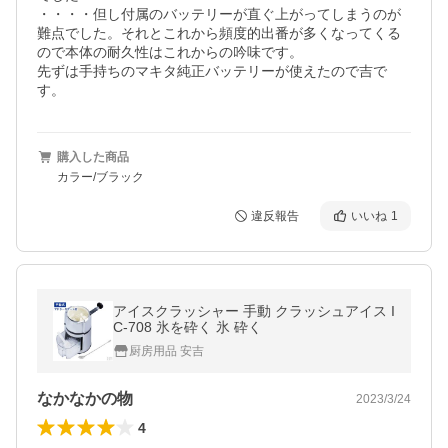
・・・・但し付属のバッテリーが直ぐ上がってしまうのが
難点でした。それとこれから頻度的出番が多くなってくる
ので本体の耐久性はこれからの吟味です。

先ずは手持ちのマキタ純正バッテリーが使えたので吉で
す。
購入した商品
カラー/ブラック
違反報告
いいね
1
アイスクラッシャー 手動 クラッシュアイス I
C-708 氷を砕く 氷 砕く
厨房用品 安吉
なかなかの物
2023/3/24
4