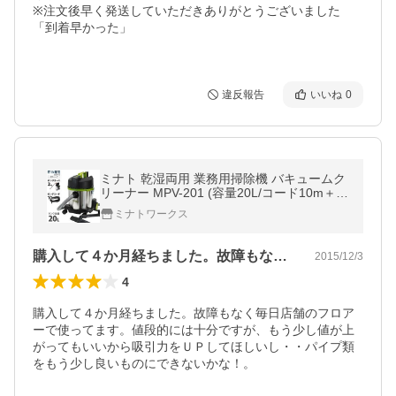
※注文後早く発送していただきありがとうございました
「到着早かった」

違反報告
いいね
0
ミナト 乾湿両用 業務用掃除機 バキュームク
リーナー MPV-201 (容量20L/コード10m＋ホ
ース2m) [業務用 掃除機 集塵機]
ミナトワークス
購入して４か月経ちました。故障もなく毎…
2015/12/3
4
購入して４か月経ちました。故障もなく毎日店舗のフロア
ーで使ってます。値段的には十分ですが、もう少し値が上
がってもいいから吸引力をＵＰしてほしいし・・パイプ類
をもう少し良いものにできないかな！。