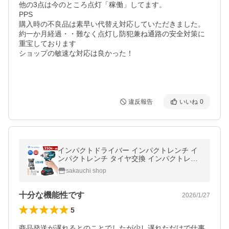
他の3点は今のところ点灯「稼働」してます。

PPS

購入時の不良品は素早い代替え対応していただきました。
約一か月経過・・難なく点灯し防犯兼ね通路の安全対策に
重宝しております

ショップの敏速な対応は良かった！

違反報告
いいね
0
インパクトドライバー インパクトレンチ イ
ンパクトレンチ タイヤ交換 インパクトレン
チ 18V 21V マキタ対応 25点 ビットセット
sakauchi shop
電動インパクトドライバー
十分な機能性です
2026/1/27
5
商品発送が遅れるとのことでしたが少し遅れただけで仕事