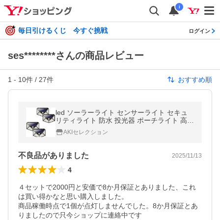
i
毎日引けるくじ 今すぐ挑戦
ログイン
ses********さんの商品レビュー
1
-
10
件 /
27
件
おすすめ順
led ソーラーライト センサーライト セキュ
リティライト 防水 投光器 ポーチライト 高輝
度 照明 屋外 ソーラー発電 玄関灯 自動点灯
AKIセレクション
不良品がありました
2025/11/13
4
４セットで2000円と安価で8か月保証とありました、これ
は買い得かなと思い購入しました。

商品稼働時点で1個が点灯しませんでした。8か月保証とあ
りましたので只今ショップに連絡中です
