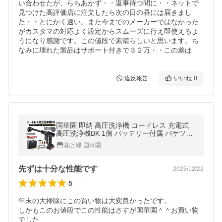
い合わせたが、らちあかず・・返事待つ間に・・ネットで
見つけた高評価店に注文したら次の日の昼には届きまし
た・・とにかく速い。また今までのメーカーではなかった
がカスタマの対応よく設定からスムーズに行え即使えるよ
うになり感謝です。この値段で素晴らしいと思います。ち
なみに壊れた製品はサポート付きで３２万・・この差は
違反報告
いいね
0
国華園 即納 高圧洗浄機 コードレス 充電式
高圧洗浄機BK 1個 バッテリー付属 バケツで
給水 6in1ノズル 21V マキタバッテリ互換 洗
花と緑 国華園
車 掃除 ベランダ 爆買
先ずは十分な性能です
2025/12/22
5
年末の大掃除にこの買い物は大変良かったです。

しかもこのお値段でこの性能はさすが国華園＾＾お買い物
でした
