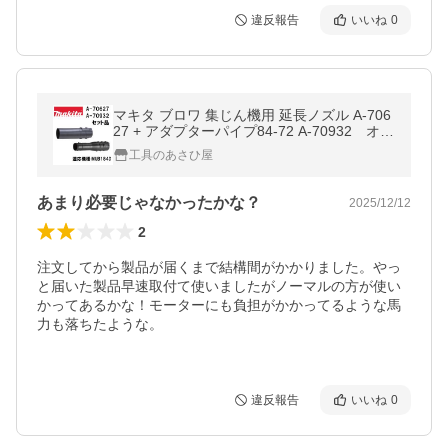
違反報告
いいね
0
マキタ ブロワ 集じん機用 延長ノズル A-706
27 + アダプターパイプ84-72 A-70932 オリ
ジナルセット 適応機種:MUB184D ブロア
工具のあさひ屋
ブロワー
あまり必要じゃなかったかな？
2025/12/12
2
注文してから製品が届くまで結構間がかかりました。やっ
と届いた製品早速取付て使いましたがノーマルの方が使い
かってあるかな！モーターにも負担がかかってるような馬
力も落ちたような。

違反報告
いいね
0