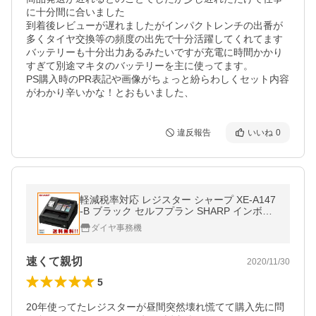
に十分間に合いました

到着後レビューが遅れましたがインパクトレンチの出番が
多くタイヤ交換等の頻度の出先で十分活躍してくれてます

バッテリーも十分出力あるみたいですが充電に時間かかり
すぎて別途マキタのバッテリーを主に使ってます。

PS購入時のPR表記や画像がちょっと紛らわしくセット内容
がわかり辛いかな！とおもいました、
違反報告
いいね
0
軽減税率対応 レジスター シャープ XE-A147
-B ブラック セルフプラン SHARP インボイ
ス対応 軽減税率対応
ダイヤ事務機
速くて親切
2020/11/30
5
20年使ってたレジスターが昼間突然壊れ慌てて購入先に問