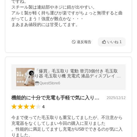
ですね。

スチール製は連結部やネジに錆が出やすい。

アルミ製が軽く持ち運びが楽ですがちょっと無理すると曲
がってしまう！強度が難点かな・・・

まあまあ値段的には甘受してます。
違反報告
いいね
1
「爆買」毛玉取り 電動 替刃3個付き 毛玉取
り器 毛玉取り機 充電式 液晶ディスプレイ パ
ワフルな6枚刃 3段階のスピード調整 USB充
QuestStore6
電 コードレス
機能的に十分で充電も手軽で気に入りました
2025/12/12
4
今まで使ってた毛玉取りも重宝してましたが、不注意から
充電器をなくしてしまい今回の購入に至りました

。性能的に満足してますし充電がUSBでできるのが気に入
りました、
