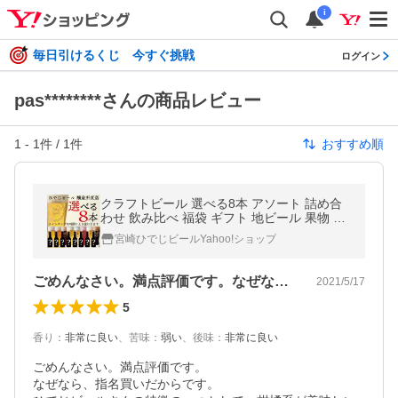
i
毎日引けるくじ 今すぐ挑戦
ログイン
pas********さんの商品レビュー
1
-
1
件 /
1
件
おすすめ順
クラフトビール 選べる8本 アソート 詰め合
わせ 飲み比べ 福袋 ギフト 地ビール 果物 フ
ルーツビール
宮崎ひでじビールYahoo!ショップ
ごめんなさい。満点評価です。なぜなら、…
2021/5/17
5
香り
：
非常に良い
、
苦味
：
弱い
、
後味
：
非常に良い
ごめんなさい。満点評価です。

なぜなら、指名買いだからです。
