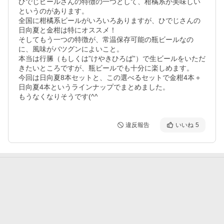
ひでじビールさんの特徴の一つとして、柑橘系が美味しい
というのがあります。

全国に柑橘系ビールがいろいろありますが、ひでじさんの
日向夏と金柑は特にオススメ！

そしてもう一つの特徴が、常温保存可能の瓶ビールなの
に、風味がバツグンによいこと。

本当は行縢（もしくは”けやきひろば”）で生ビールをいただ
きたいところですが、瓶ビールでも十分に楽しめます。

今回は日向夏8本セットと、この選べるセットで金柑4本＋
日向夏4本というラインナップでまとめました。

もうなくなりそうです(^^ゞ
違反報告
いいね
5