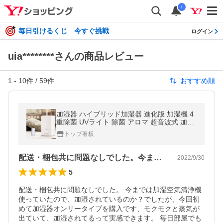
i
毎日引けるくじ 今すぐ挑戦
ログイン
uia********さんの商品レビュー
1
-
10
件 /
59
件
おすすめ順
加湿器 ハイブリッド加湿器 進化版 加湿機 4
重除菌 UVライト 除菌 アロマ 超音波式 加熱
式 スチーム 加湿機 大容量 卓上 上部給水 空
トップ看板
気清浄機 4.5L xr-re02
配送・梱包共に問題なしでした。今までは…
2022/9/30
5
配送・梱包共に問題なしでした。 今までは加湿空気清浄機
使っていたので、加湿されているのか？でしたが、今回初
めて加湿器オンリータイプを購入です、モクモクと蒸気が
出ていて、加湿されてるって実感できます。 毎日部屋でも