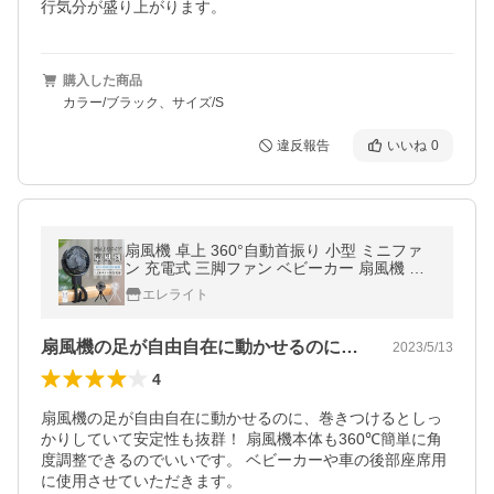
行気分が盛り上がります。
購入した商品
カラー/ブラック、サイズ/S
違反報告
いいね
0
扇風機 卓上 360°自動首振り 小型 ミニファ
ン 充電式 三脚ファン ベビーカー 扇風機 巻
きつけ 最大30時間連続 吊り下げ USB 4段階
エレライト
風量 LEDライト xr-tf385
扇風機の足が自由自在に動かせるのに、巻…
2023/5/13
4
扇風機の足が自由自在に動かせるのに、巻きつけるとしっ
かりしていて安定性も抜群！ 扇風機本体も360℃簡単に角
度調整できるのでいいです。 ベビーカーや車の後部座席用
に使用させていただきます。