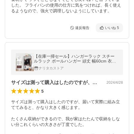
した。 フライパンの使用の仕方に気をつければ、長く使え
るようなので、強火で調理しないようにしています。
違反報告
いいね
5
【在庫一掃セール】ハンガーラック スチー
ルラック ポールハンガー 頑丈 幅60cm 衣類
収納 棚 スリム 収納 コート掛け 棚付き 北欧
ナリタカストア
おしゃれ 大容量 組立簡単
サイズは測って購入はしたのですが、届い…
2024/4/28
5
サイズは測って購入はしたのですが、届いて実際に組み立
ててみると、かなり大きく感じます。

たくさん収納ができるので、我が家はたたんで収納をしな
い分これくらいの大きさが丁度でした。
