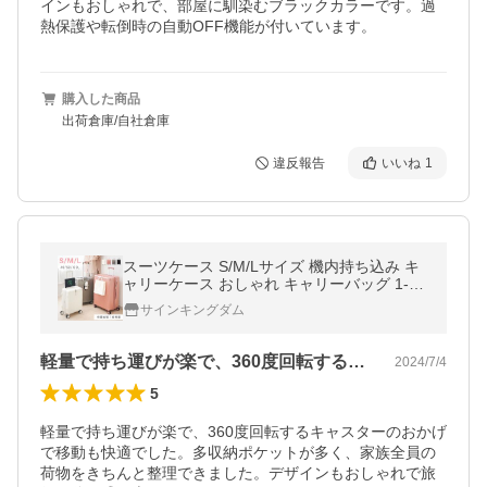
インもおしゃれで、部屋に馴染むブラックカラーです。過
熱保護や転倒時の自動OFF機能が付いています。
購入した商品
出荷倉庫/自社倉庫
違反報告
いいね
1
スーツケース S/M/Lサイズ 機内持ち込み キ
ャリーケース おしゃれ キャリーバッグ 1-7
日用 軽量 360度回転 多収納ポケット キャリ
サインキングダム
ー 大容量 旅行 ビジネス出張
軽量で持ち運びが楽で、360度回転する…
2024/7/4
5
軽量で持ち運びが楽で、360度回転するキャスターのおかげ
で移動も快適でした。多収納ポケットが多く、家族全員の
荷物をきちんと整理できました。デザインもおしゃれで旅