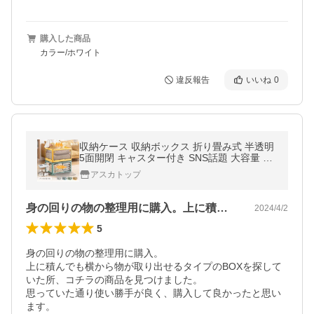
購入した商品
カラー/ホワイト
違反報告
いいね
0
収納ケース 収納ボックス 折り畳み式 半透明
5面開閉 キャスター付き SNS話題 大容量 押
入れ収納 27L/40L/53L/82L 積み重ね 衣装 フ
アスカトップ
タ付き 収納コンテナ 爆買
身の回りの物の整理用に購入。上に積んで…
2024/4/2
5
身の回りの物の整理用に購入。

上に積んでも横から物が取り出せるタイプのBOXを探して
いた所、コチラの商品を見つけました。

思っていた通り使い勝手が良く、購入して良かったと思い
ます。