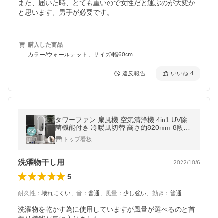
また、届いた時、とても重いので女性だと運ぶのが大変か
と思います。男手が必要です。
購入した商品
カラー/ウォールナット、サイズ/幅60cm
違反報告
いいね
4
タワーファン 扇風機 空気清浄機 4in1 UV除
菌機能付き 冷暖風切替 高さ約820mm 8段階
風量調節 羽なし 自動首振り 省エネ xr-d046j
トップ看板
r-uv
洗濯物干し用
2022/10/6
5
耐久性
：
壊れにくい
、
音
：
普通
、
風量
：
少し強い
、
効き
：
普通
洗濯物を乾かす為に使用していますが風量が選べるのと首