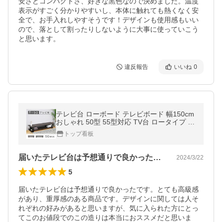
安さとコンパクトさ、好きな黒色なので決めました。温度
表示がすごく分かりやすいし、本体に触れても熱くなく安
全で、お手入れしやすそうです！デザインも使用感もいい
ので、落として割ったりしないように大事に使っていこう
と思います。
違反報告
いいね
0
テレビ台 ローボード テレビボード 幅150cm
おしゃれ 50型 55型対応 TV台 ロータイプ ス
チール ブラウン板 TVボード 収納 リビング
トップ看板
ボード テレビラック
届いたテレビ台は予想通りで良かったです…
2024/3/22
5
届いたテレビ台は予想通りで良かったです。とても高級感
があり、重厚感のある商品です。デザインに関しては人そ
れぞれの好みがあると思いますが、気に入られた方にとっ
てこのお値段でのこの造りは本当におススメだと思いま