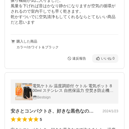
振り機能が気に入りました。

風量を下げれば音はかなり静かになりますが空気の循環が
されるので室内干しでも早く乾きます。

乾かすついでに空気清浄もしてくれるならとてもいい商品
だと思います
購入した商品
カラー/ホワイト＆ブラック
違反報告
いいね
0
電気ケトル 温度調節付 ケトル 電気ポット 8
00ml ステンレス 自然保温力 空焚き防止機能
保温 沸いたら自動でオフ コーヒー おしゃれ
Bestsign
passo-k01爆買
安さとコンパクトさ、好きな黒色なので決…
2024/1/23
5