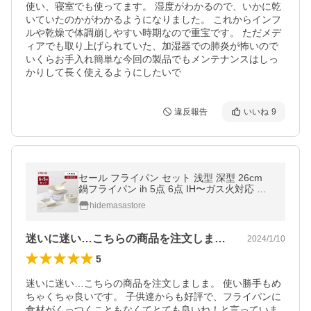
使い、寝室でも使ってます。 湿度がわかるので、いかに乾
いていたのかがわかるようになりました。 これからインフ
ルや乾燥で体調崩しやすい時期なので重宝です。 ただメデ
ィアでも取り上げられていた、加湿器での肺炎が怖いので
いくらお手入れ簡単な今回の製品でもメンテナンスはしっ
かりして長く使えるようにしたいで
違反報告
いいね
9
セール フライパン セット 浅型 深型 26cm
鍋フライパン ih 5点 6点 IH〜ガス火対応 取
手着脱 ソースパン 蓋付き 一人暮らし 軽い
hidemasastore
キッチン食器爆買
迷いに迷い…こちらの商品を注文しましま…
2024/1/10
5
迷いに迷い…こちらの商品を注文しましま。 使い勝手もめ
ちゃくちゃ良いです。 子供達からも好評で、フライパンに
食材がくっつくこともなくてとても良いね！と言っていま