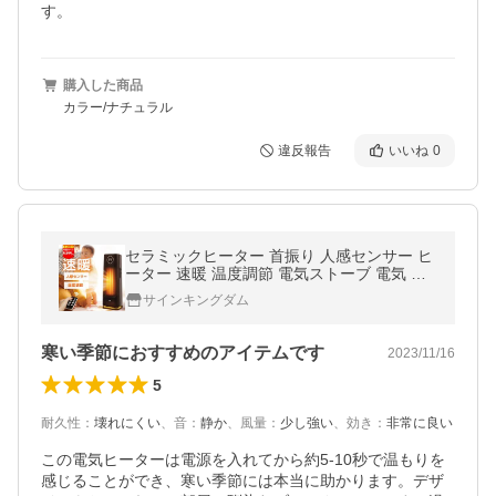
購入した商品
カラー/ナチュラル
違反報告
いいね
0
セラミックヒーター 首振り 人感センサー ヒ
ーター 速暖 温度調節 電気ストーブ 電気 フ
ァンヒーター リモコン 小型 4段階切替 足元
サインキングダム
暖房 リビング 洗面所 節電
寒い季節におすすめのアイテムです
2023/11/16
5
耐久性
：
壊れにくい
、
音
：
静か
、
風量
：
少し強い
、
効き
：
非常に良い
この電気ヒーターは電源を入れてから約5-10秒で温もりを
感じることができ、寒い季節には本当に助かります。デザ