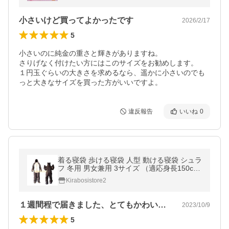
小さいけど買ってよかったです
2026/2/17
5
小さいのに純金の重さと輝きがありますね。

さりげなく付けたい方にはこのサイズをお勧めします。

１円玉ぐらいの大きさを求めるなら、遥かに小さいのでも
っと大きなサイズを買った方がいいですよ。
違反報告
いいね
0
着る寝袋 歩ける寝袋 人型 動ける寝袋 シュラ
フ 冬用 男女兼用 3サイズ （適応身長150c
m〜190cm）
Kirabosistore2
１週間程で届きました、とてもかわいいです
2023/10/9
5