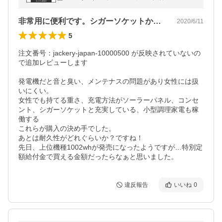
ッテリー【６か月保証】
非常用に便利です。シガーソケットからも…
2020/6/11
5
注文番号：jackery-japan-10000500 が反映されていないの
で追加レビューします

発電機だと音と臭い、メンテナスの問題があり女性には扱
いにくい。

女性でも持てる重さ、充電方法がソーラーパネル、コンセ
ント、シガーソケットと充実している、小型調理家電も稼
働する

これらが購入の決め手でした。

あとは耐久性がどれぐらいか？ですね！

先日、上位機種1002whが発売になったようですが…特別定
額給付金で買える金額だったらなぁと思いました。
違反報告
いいね
0