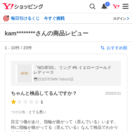
i
毎日引けるくじ 今すぐ挑戦
ログイン
kam********さんの商品レビュー
1
-
10
件 /
20
件
おすすめ順
「NOJESS」 リング #5 イエローゴールド
レディース
ZOZOTOWN Yahoo!店
ちゃんと検品してるんですか？
2026/2/11
1
つけ心地
：
とても悪い
目立つ傷があり、指輪が曲がって（歪んでいる）います。

特に指輪が曲がってる（歪んでいる）なんて検品でわかり