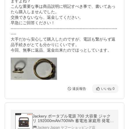
ますよね？

こんな重要な事は商品説明に明記すべき事で、書いてあっ
たら購入しませんでした。

交換できないなら、返金してください。

早急にご回答ください！

--------------------------------------------------------------------------
----

大手だから安心して購入したのですが、電話も繋がらず返
品手続きがとても分かりにくいです。

今回、無事に返品、返金出来たのでほっとしています。
違反報告
いいね
0
Jackery ポータブル電源 700 大容量 ジャク
リ 192000mAh/700Wh 蓄電池 家庭用 発電機
車中泊 アウトドア 防災グッズ ポータブルバ
Jackery Japan ヤフーショッピング店