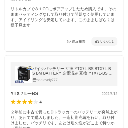
リトルカブで８１CCにボアアップしたため購入です、その
ままセッティングなして取り付けて問題なく使用していま
す、アイドリングも安定しています、このまましばらくは
様子見ます
違反報告
いいね
1
バイクバッテリー 互換 YTX7L-BS BTX7L-B
S BM BATTERY 充電済み 互換 YTX7L-BS G
TX7L-BS FTX7L-BS KTX7L-BS CTX7L-BS D
sealovely777
TX7L-BS リード110 ディオ110
YTX７LーBS
2021/8/12
4
２年前に中古で買ったDトラッカーのバッテリーが突然上が
り、あわてて購入しました、一応初期充電を行い、取り付
けました、バッチリです、あとは耐久性がどこまで持つか