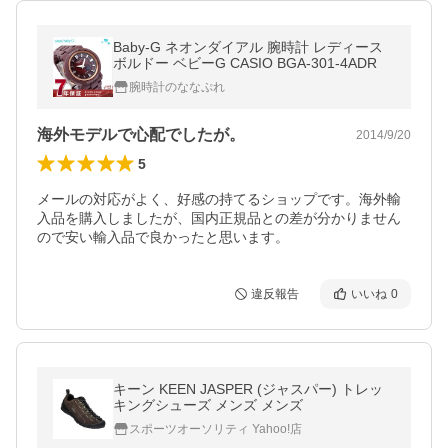
Baby-G ネオンダイアル 腕時計 レディース
ボルドー ベビーG CASIO BGA-301-4ADR
腕時計のななぷれ
海外モデルで心配でしたが。
2014/9/20
5
メールの対応がよく、好感の持てるショップです。海外輸
入品を購入しましたが、国内正規品との差が分かりません
ので安い輸入品で良かったと思います。
違反報告
いいね
0
キーン KEEN JASPER (ジャスパー) トレッ
キングシューズ メンズ メンズ
スポーツオーソリティ Yahoo!店