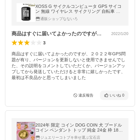
XOSS G サイクルコンピュータ GPS サイコ
ン 無線 ワイヤレス サイクリング 自転車 速
度計 スピード IPX7防水 MTB 走行距離計 Blu
通販ショップなないろ
etooth 日本語取扱説明書
商品はすぐに届いてよかったのですが、２…
2022/1/20
3
商品はすぐに届いてよかったのですが、２０２２年GPS問
題が有り、バージョンを更新しないと使用できませんでし
た、その説明をコメントしていただくか、バージョンアッ
プしてから発送していただけると非常に嬉しかったです、
最初は不良品かと思ってしまいました
違反報告
いいね
0
2024年 限定 コイン DOG COIN 犬 プードル
コイン ペンダント トップ 純金 24金 枠 18金
k18 18k 1/30オンス
ジュエリーコトブキ幸せ運ぶ宝石店