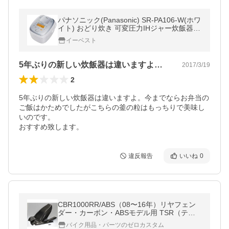
パナソニック(Panasonic) SR-PA106-W(ホワ
イト) おどり炊き 可変圧力IHジャー炊飯器 5.
5合
イーベスト
5年ぶりの新しい炊飯器は違いますよ。今…
2017/3/19
2
5年ぶりの新しい炊飯器は違いますよ。今までならお弁当の
ご飯はかためでしたがこちらの釜の粒はもっちりで美味し
いのです。

おすすめ致します。
違反報告
いいね
0
CBR1000RR/ABS（08〜16年）リヤフェン
ダー・カーボン・ABSモデル用 TSR（テク
ニカルスポーツ）
バイク用品・パーツのゼロカスタム