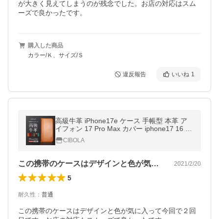
が大きく見えてしまうのが残念でした。お店の対応はスム
ーズで良かったです。
購入した商品
カラー/Ｋ、サイズ/Ｓ
違反報告
いいね
1
高級牛革 iPhone17e ケース 手帳型 本革 ア
イフォン 17 Pro Max カバー iphone17 16 15
14 13 12 11 Air 手帳 革 15 14 plus 13 12 mi
CIBOLA
ni スマホケース SE X
この携帯のケースはデザインと色が気に入…
2021/2/20
5
耐久性
：
普通
この携帯のケースはデザインと色が気に入って今回で２回