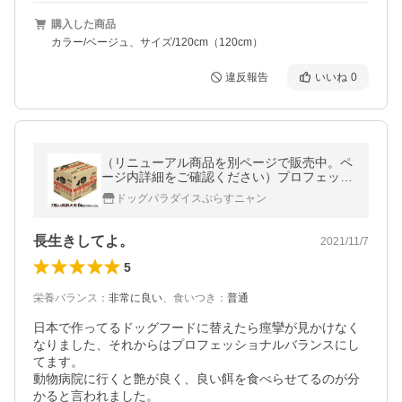
購入した商品
カラー/ベージュ、サイズ/120cm（120cm）
違反報告
いいね
0
（リニューアル商品を別ページで販売中。ペ
ージ内詳細をご確認ください）プロフェッシ
ョナルバランス 7歳から高齢犬 6kg
ドッグパラダイスぷらすニャン
長生きしてよ。
2021/11/7
5
栄養バランス
：
非常に良い
、
食いつき
：
普通
日本で作ってるドッグフードに替えたら痙攣が見かけなく
なりました、それからはプロフェッショナルバランスにし
てます。

動物病院に行くと艶が良く、良い餌を食べらせてるのが分
かると言われました。