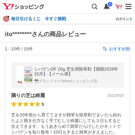
i
毎日引けるくじ 今すぐ挑戦
ログイン
ito********さんの商品レビュー
1
-
10
件 /
15
件
おすすめ順
シバゲンDF 20g 芝生用除草剤【期限2028年
10月】【メール便】
グラントマトYahoo!ショッピング店
隣りの芝は綺麗
2022/5/25
5
芝を20年前から育ててますが雑草を除草剤でまいたら枯れ
たよと聴き仕方なく手でむしり綺麗にしても３日もすると
生えてきます。もうあきらめて雑草だらけしたがネットで
シバゲンを知り散布！10日もすると雑草がきえました。
