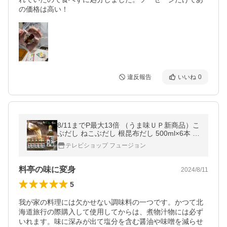
の価格は高い！
違反報告
いいね
0
8/11までP最大13倍 （うま味ＵＰ新商品）こ
ぶだし ねこぶだし 根昆布だし 500ml×6本 ギ
フトにも ポイント利用 お中元
テレビショップ フュージョン
料亭の味に変身
2024/8/11
5
我が家の料理には欠かせない調味料の一つです。かつて北
海道旅行の際購入して使用してからは、煮物汁物には必ず
いれます。味に深みが出て塩分を含む醤油や味噌を減らせ