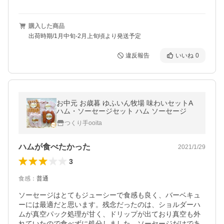
購入した商品
出荷時期/1月中旬-2月上旬頃より発送予定
違反報告
いいね
0
お中元 お歳暮 ゆふいん牧場 味わいセットA
ハム・ソーセージセット ハム ソーセージ
つくり手ooita
ハムが食べたかった
2021/1/29
3
食感
：
普通
ソーセージはとてもジューシーで食感も良く、バーベキュ
ーには最適だと思います。残念だったのは、ショルダーハ
ムが真空パック処理が甘く、ドリップが出ており真空も外
れていたので食べずに処分しました。ソーセージだけであ