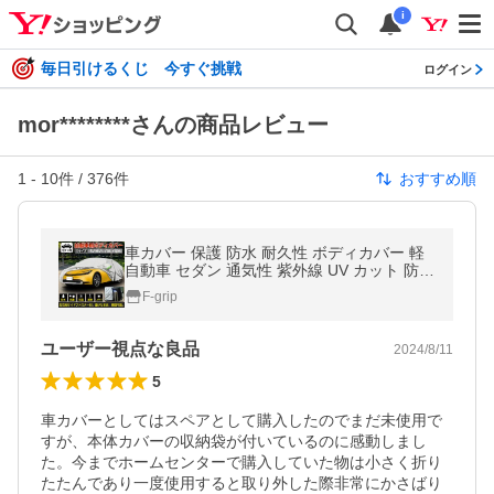
i
毎日引けるくじ 今すぐ挑戦
ログイン
mor********さんの商品レビュー
1
-
10
件 /
376
件
おすすめ順
車カバー 保護 防水 耐久性 ボディカバー 軽
自動車 セダン 通気性 紫外線 UV カット 防風
バンド 反射 丈夫 ワンタッチ 裏起毛 サイズ
F-grip
汎用
ユーザー視点な良品
2024/8/11
5
車カバーとしてはスペアとして購入したのでまだ未使用で
すが、本体カバーの収納袋が付いているのに感動しまし
た。今までホームセンターで購入していた物は小さく折り
たたんであり一度使用すると取り外した際非常にかさばり