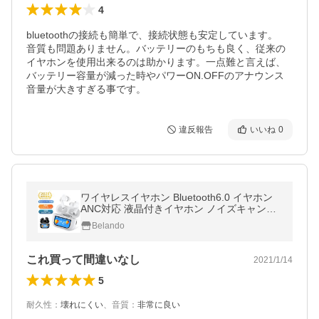
4
bluetoothの接続も簡単で、接続状態も安定しています。

音質も問題ありません。バッテリーのもちも良く、従来の
イヤホンを使用出来るのは助かります。一点難と言えば、
バッテリー容量が減った時やパワーON.OFFのアナウンス
音量が大きすぎる事です。
違反報告
いいね
0
ワイヤレスイヤホン Bluetooth6.0 イヤホン
ANC対応 液晶付きイヤホン ノイズキャンセ
リング 自動ペアリング LCDディスプレイ iP
Belando
hone Android
これ買って間違いなし
2021/1/14
5
耐久性
：
壊れにくい
、
音質
：
非常に良い