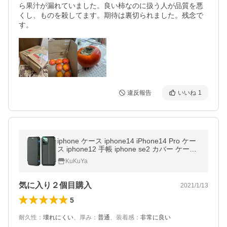
ら果汁が漏れていました。良い柿なのに扱う人が品質を悪
くし、ものを殺してます。期待は裏切られました。残念で
す。
違反報告
いいね
1
iphone ケース iphone14 iPhone14 Pro ケー
ス iphone12 手帳 iphone se2 カバー ケース
スマホケース iphone 12 pro iPhone11 pro iP
KuKuYa
hone8 手帳型 ケース
気に入り２個目購入
2021/1/13
5
耐久性
：
壊れにくい
、
厚み
：
普通
、
装着感
：
非常に良い