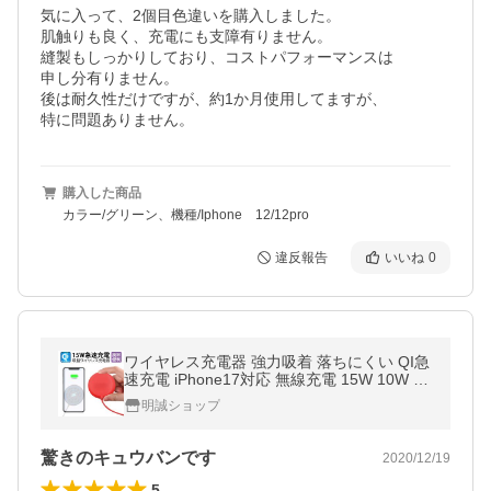
気に入って、2個目色違いを購入しました。

肌触りも良く、充電にも支障有りません。

縫製もしっかりしており、コストパフォーマンスは

申し分有りません。

後は耐久性だけですが、約1か月使用してますが、

特に問題ありません。
購入した商品
カラー/グリーン、機種/Iphone 12/12pro
違反報告
いいね
0
ワイヤレス充電器 強力吸着 落ちにくい QI急
速充電 iPhone17対応 無線充電 15W 10W 7.
5W 5W Wireless出力 6個シリコ吸盤 滑り止
明誠ショップ
め【PL保険加入済み製品・安心】
驚きのキュウバンです
2020/12/19
5