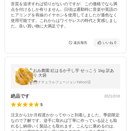
音質を追求すれば切りがないのですが、この価格でなら満
点を付けるしか有りません。日頃は通勤時に音楽や英語の
ヒアリングを有線のイヤホンを使用してましたが遜色なく
使用可能です。これからはワイヤレスの時代と実感しまし
た。良い買い物に大満足です。
違反報告
いいね
0
おみ農園 紅はるか干し芋 せっこう 1kg 訳あ
り 大袋
ナチュラルフュージョンYahoo!店
絶品です
2021/2/16
5
注文から1か月程度かかってやっと到着しました。季節限定
なので了解です。逆手に取れば丁寧に作っている証とも取
れるし納得いく製品とも取れます。こんなに褒めるのは、