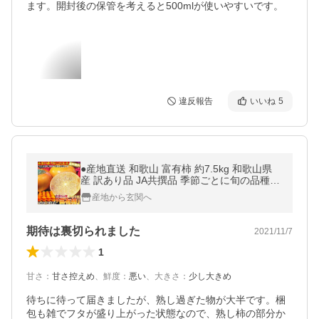
ます。開封後の保管を考えると500mlが使いやすいです。
違反報告
いいね
5
●産地直送 和歌山 富有柿 約7.5kg 和歌山県
産 訳あり品 JA共撰品 季節ごとに旬の品種を
厳選！本場で育てた抜群の美味しさ
産地から玄関へ
期待は裏切られました
2021/11/7
1
甘さ
：
甘さ控えめ
、
鮮度
：
悪い
、
大きさ
：
少し大きめ
待ちに待って届きましたが、熟し過ぎた物が大半です。梱
包も雑でフタが盛り上がった状態なので、熟し柿の部分か