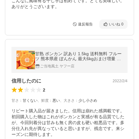
こんなに風味有る干し芋は初めてです。とても美味しい。
ありがとうございます。
違反報告
いいね
0
甘熟 ポンカン 訳あり 1.5kg 送料無料 フルー
ツ 熊本県産 ぽんかん 最大6kgおまけ増量 家
庭用 7-14営業日以内に出荷予定(土日祝日除
ご当地風土 ヤフー店
く)
信用したのに
2022/2/4
2
甘さ
：
甘くない
、
鮮度
：
悪い
、
大きさ
：
少し小さめ
リピート購入品が届きました。信用は崩れた感満載です。
初回購入した物はこれがポンカンと実感が有る品質でした
が、今回到着分は甘みも無く房の皮も硬い粗悪品です。多
分仕入れ先が異なっていると思いますが、残念です。来シ
ーズンに期待します。