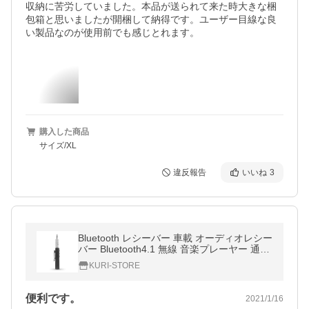
収納に苦労していました。本品が送られて来た時大きな梱
包箱と思いましたが開梱して納得です。ユーザー目線な良
い製品なのが使用前でも感じとれます。
購入した商品
サイズ/XL
違反報告
いいね
3
Bluetooth レシーバー 車載 オーディオレシー
バー Bluetooth4.1 無線 音楽プレーヤー 通話
ハンズフリー 受信機 スマホ 携帯 ドライブ
KURI-STORE
マイク
便利です。
2021/1/16