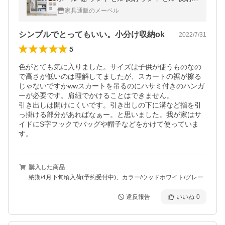
白 ハンガーラック ランドセル ラック 幅72c
家具通販のメーベル
m Liney ライニー 5色対応
シンプルでとってもいい。小分け収納ok
2022/7/31
5
色がとても気に入りました。サイズは子供が使うものなの
で高さが低いのは理解してましたが、スカートの裾が擦る
じゃないですかwwスカートを吊るのにハサミ付きのハンガ
ーが必要です。肩紐でかけることはできません。

引き出しは開けにくいです。引き出しの下に溝など指を引
っ掛ける部分があればなぁー。と思いました。我が家はサ
イドにS字フックでバッグや帽子などをかけて使っていま
す。
購入した商品
納期/4月下旬頃入荷(予約受付中)、カラー/ウッドホワイト/グレー
違反報告
いいね
0