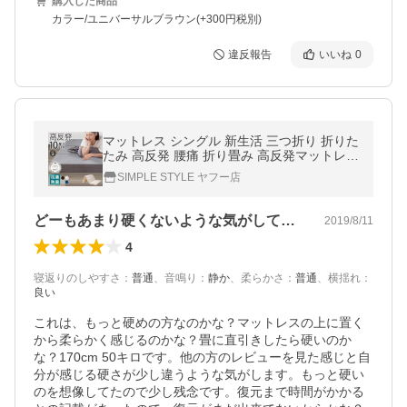
購入した商品
カラー/ユニバーサルブラウン(+300円税別)
違反報告
いいね
0
マットレス シングル 新生活 三つ折り 折りた
たみ 高反発 腰痛 折り畳み 高反発マットレス
ベッドマットレス 硬め 硬い シングルマット
SIMPLE STYLE ヤフー店
レス 安い
どーもあまり硬くないような気がして…
2019/8/11
4
寝返りのしやすさ
：
普通
、
音鳴り
：
静か
、
柔らかさ
：
普通
、
横揺れ
：
良い
これは、もっと硬めの方なのかな？マットレスの上に置く
から柔らかく感じるのかな？畳に直引きしたら硬いのか
な？170cm 50キロです。他の方のレビューを見た感じと自
分が感じる硬さが少し違うような気がします。もっと硬い
のを想像してたので少し残念です。復元まで時間がかかる