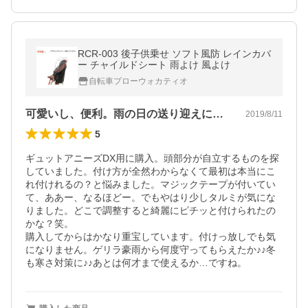
RCR-003 後子供乗せ ソフト風防 レインカバ
ー チャイルドシート 雨よけ 風よけ
自転車プローウォカティオ
可愛いし、便利。雨の日の送り迎えに必須
2019/8/11
5
ギュットアニーズDX用に購入。頭部分が自立するものを探
していました。付け方が全然わからなくて最初は本当にこ
れ付けれるの？と悩みました。マジックテープが付いてい
て、ああー、なるほどー。でもやはり少しタルミが気にな
りました。どこで調整すると綺麗にピチッと付けられたの
かな？笑。

購入してからはかなり重宝しています。付けっ放しでも気
になりません。ゲリラ豪雨から何度守ってもらえたか♪♪冬
も寒さ対策に♪♪あとは何才まで使えるか…ですね。