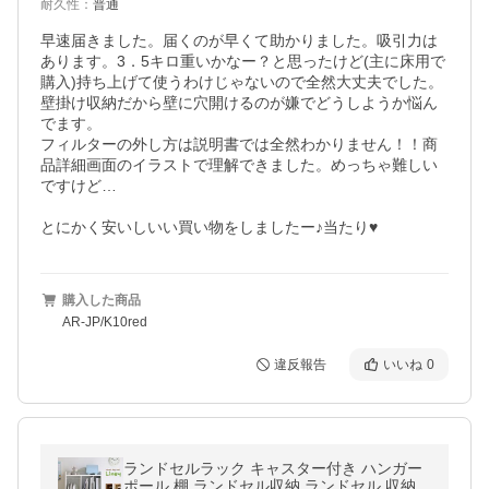
耐久性
：
普通
早速届きました。届くのが早くて助かりました。吸引力は
あります。3．5キロ重いかなー？と思ったけど(主に床用で
購入)持ち上げて使うわけじゃないので全然大丈夫でした。

壁掛け収納だから壁に穴開けるのが嫌でどうしようか悩ん
でます。

フィルターの外し方は説明書では全然わかりません！！商
品詳細画面のイラストで理解できました。めっちゃ難しい
ですけど…

とにかく安いしいい買い物をしましたー♪当たり♥
購入した商品
AR-JP/K10red
違反報告
いいね
0
ランドセルラック キャスター付き ハンガー
ポール 棚 ランドセル収納 ランドセル 収納