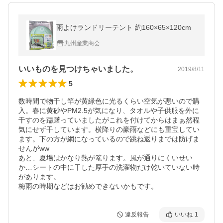
雨よけランドリーテント 約160×65×120cm
九州産業商会
いいものを見つけちゃいました。
2019/8/11
5
数時間で物干し竿が黄緑色に光るくらい空気が悪いので購
入。春に黄砂やPM2.5が気になり、タオルや子供服を外に
干すのを躊躇っていましたがこれを付けてからはまぁ然程
気にせず干しています。横降りの豪雨などにも重宝してい
ます。下の方が網になっているので跳ね返りまでは防げま
せんがww

あと、夏場はかなり熱が篭ります。風が通りにくいせい
か…シートの中に干した厚手の洗濯物だけ乾いていない時
があります。

梅雨の時期などはお勧めできないかもです。
違反報告
いいね
1