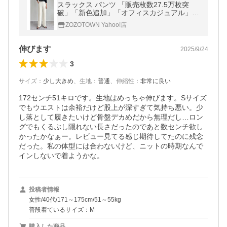
スラックス パンツ 「販売枚数27.5万枚突
破」「新色追加」「オフィスカジュアル」
「低身長/高身長/大きいサイズ有」「お気に
ZOZOTOWN Yahoo!店
入り登録数20万突破！」カット…
伸びます
2025/9/24
3
サイズ
：
少し大きめ
、
生地
：
普通
、
伸縮性
：
非常に良い
172センチ51キロです。生地はめっちゃ伸びます。Sサイズ
でもウエストは余裕だけど股上が深すぎて気持ち悪い。少
し落として履きたいけど骨盤デカめだから無理だし…ロン
グでもくるぶし隠れない長さだったのであと数センチ欲し
かったかなぁー。レビュー見てる感じ期待してたのに残念
だった。私の体型には合わないけど、ニットの時期なんで
インしないで着ようかな。
投稿者情報
女性/40代/171～175cm/51～55kg
普段着ているサイズ：M
購入した商品