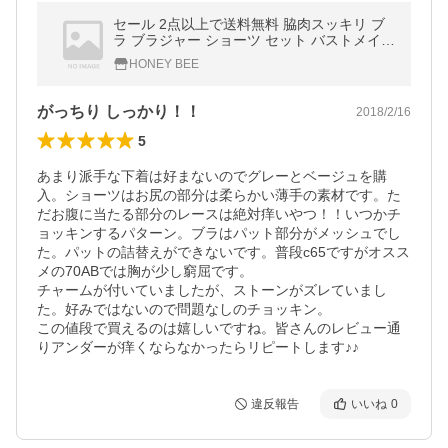
セール 2点以上で送料無料 脇肉スッキリ ブ
ラ ブラジャー ショーツ セット バストメイク
補正下着 リフトアップ 盛り 脇高 谷間メイク
HONEY BEE
メール便 dm
がっちり しっかり！！
2018/2/16
5
あまり派手な下着は好まないのでグレーとベージュを購
入。ショーツはお尻の部分は柔らかい薄手の素材です。た
だお腹に当たる部分のレースは絶対痒いやつ！！いつかチ
ョッキンするパターン。ブラはパット部分がメッシュでし
た。パットの詰替えができないです。普段c65ですがオスス
メの70ABでは胸が少し窮屈です。

チャームが付いていましたが、ストーンがズレていまし
た。好みではないので問題なしのチョッキン。

この値段で買えるのは嬉しいですね。皆さんのレビュー通
りアンダーが痒くならなかったらリピートします♪♪
違反報告
いいね
0