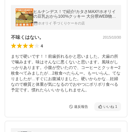
ヒルナンデス！で紹介!カタさMAX!!ホオリイ
の豆乳おから100%クッキー 大分県WEB物産
展202302_スイーツ
ホオリイ 手づくりケーキの店
不味くはない。
2015/10/30
4
まぢで硬いです！！前歯折れるかと思いました。犬歯の所
で噛みます。味はそんなに悪くないと思います。風味がし
っかりあります。小腹が空いたので、コーヒーとクッキー2
枚食べてみましたが…2枚食べたらんー。もーいらん。てな
りましたが…すぐにお腹減りました。硬いからかな…妊婦
なので糖質と体重が気になるのでおやつにボリボリ食べる
予定です。慣れたらいいかもしれません。
違反報告
いいね
1