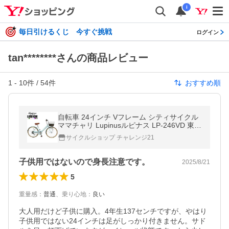
i
毎日引けるくじ 今すぐ挑戦
ログイン
tan********さんの商品レビュー
1
-
10
件 /
54
件
おすすめ順
自転車 24インチ Vフレーム シティサイクル
ママチャリ Lupinusルピナス LP-246VD 東
京・神奈川・大阪送料無料！
サイクルショップ チャレンジ21
子供用ではないので身長注意です。
2025/8/21
5
重量感
：
普通
、
乗り心地
：
良い
大人用だけど子供に購入。4年生137センチですが、やはり
子供用ではない24インチは足がしっかり付きません。サド