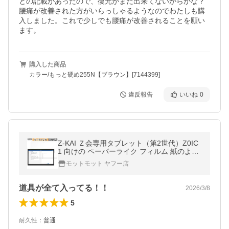
との記載があったので、復元がまだ出来てないからかな？
腰痛が改善された方がいらっしゃるようなのでわたしも購
入しました。これで少しでも腰痛が改善されることを願い
ます。
購入した商品
カラー/もっと硬め255N【ブラウン】[7144399]
違反報告
いいね
0
Z-KAI Ｚ会専用タブレット（第2世代）Z0IC
1 向けの ペーパーライク フィルム 紙のよう
な書き心地 保護フィルム 日本製
モットモット ヤフー店
道具が全て入ってる！！
2026/3/8
5
耐久性
：
普通