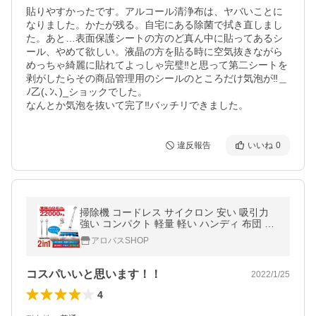
貼りやすかったです。アルコール清浄布は、ヤバいことに
なりました。かたが残る。自宅にある除菌で拭き直しまし
た。あと…表面保護シートの方のど真ん中に貼ってあるシ
ール、やめて欲しい。液晶の方を貼る時に空気抜きながら
めっちゃ綺麗に貼れてよっしゃ完璧‼︎と思って第二シートを
剥がしたらその商品管理用のシールのところだけ気泡が‼︎＿
ﾉ乙(､ﾝ､)_ショックでした。

なんとか気泡を抜いて完了‼︎バッチリできました。
違反報告
いいね
0
掃除機 コードレス サイクロン 安い 吸引力
強い コンパクト 軽量 軽い ハンディ 布団 兼
用 車用 充電式 22000pa
アロバスSHOP
コスパいいと思います！！
2022/1/25
4