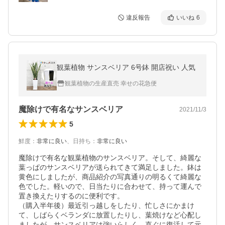
違反報告
いいね
6
観葉植物 サンスベリア 6号鉢 開店祝い 人気
観葉植物の生産直売 幸せの花急便
魔除けで有名なサンスベリア
2021/11/3
5
鮮度
：
非常に良い
、
日持ち
：
非常に良い
魔除けで有名な観葉植物のサンスベリア。そして、綺麗な
葉っぱのサンスベリアが送られてきて満足しました。鉢は
黄色にしましたが、商品紹介の写真通りの明るくて綺麗な
色でした。軽いので、日当たりに合わせて、持って運んで
置き換えたりするのに便利です。

（購入半年後）最近引っ越しをしたり、忙しさにかまけ
て、しばらくベランダに放置したりし、葉焼けなど心配し
ましたが、サンスベリアは強いらしく、直ぐに復活して元