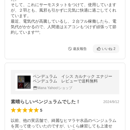
そして、これにサーモスタットをつけて、使用しています
が、２羽とも、風邪も引かずに元気に快適に過ごしてくれ
ています。

最近、電気代が高騰しているし、２台フル稼働したら、電
気代がかかるので、人間達はエアコンもつけず頑張って節
約しています^^;
違反報告
いいね
2
ペンデュラム イシス カルナック エナジー
ペンデュラム レビューで送料無料
Mana Yahoo!ショップ
素晴らしいペンジュラムでした！
2024/9/12
5
以前、他の実店舗で、綺麗なヒマラヤ水晶のペンジュラム
を買って使っていたのですが、いくら練習しても上達せ