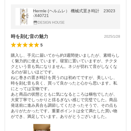
Hermle (ヘルムレ） 機械式置き時計 23023
-X40721
DESIGN HOUSE
時を刻む音の魅力
2025/1/28
5
購入し、手元に届いてから約3週間使いましたが、素晴らし
く魅力的に使えています。寝室に置いていますが、チクタ
クという音も気になりません。ネジが切れて音がしなくな
るのが寂しいほどです。

ねじ巻きの置き時計を買うのは初めてですが、美しいし、
時を刻む音も良く、買って良かったと心から思います。私
にとっては宝物です。

あと商品の状態とともに気になるところは梱包でしたが、
大変丁寧でしっかりと揺るぎない感じで完璧でした。商品
発送前に進み具合も調節してくださったそうで、その点も
ありがたかったです。重要ポイントは全て満たした買い物
ができ、満足しています。ありがとうございました。