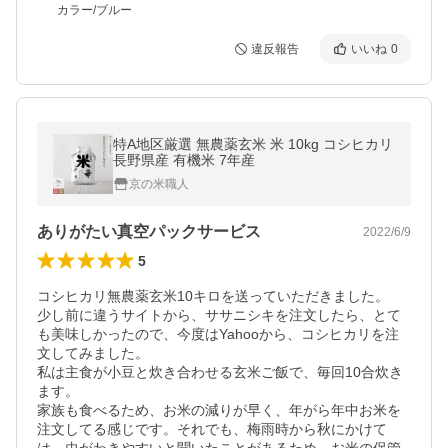
カラー/ブルー
違反報告
いいね
0
特A地区厳選 無農薬玄米 米 10kg コシヒカリ
長野県産 有機米 7年産
京の米職人
ありがたい真空パックサービス
2022/6/9
5
コシヒカリ無農薬玄米10キロを送っていただきました。

少し前に違うサイトから、ササニシキを注文したら、とて
も美味しかったので、今度はYahooから、コシヒカリを注
文してみました。

私は主食が小豆と炊き合わせる玄米ご飯で、毎回10合炊き
ます。　

家族も食べるため、お米の減りが早く、年がら年中お米を
注文してる感じです。それでも、梅雨時から秋にかけて