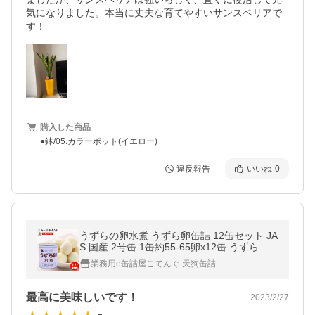
気になりました。本当に丈夫な育てやすいサンスベリアで
す！
購入した商品
●鉢/05.カラーポット(イエロー)
違反報告
いいね
0
うずらの卵水煮 うずら卵缶詰 12缶セット JA
S 国産 2号缶 1缶約55-65卵x12缶 うずら卵
ウズラ 天狗缶詰 業務用 非常食 保存食 備蓄
業務用e缶詰屋こてんぐ 天狗缶詰
最高に美味しいです！
2023/2/27