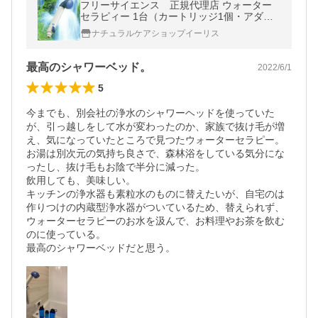
フリーサイエンス 正規代理店 ウォーター
セラピィー 1台（カートリッジ1個・アダプ
ター3種付）浴室シャワー浄水器 素粒水
ナチュラルケアショップイーリス
シャワーヘッド型
最高のシャワーベッド。
2022/6/1
5
今までも、別会社の浄水のシャワーヘッドを使っていた
が、引っ越しをして水が変わったのか、家族で抜け毛が増
え、気になっていたところで見つたウォーターセラピー。

お湯は別次元の気持ち良さで、森林浴をしている気分にな
ったし、抜け毛もお陰で半分に減った。

飲用しても、美味しい。

キッチンの浄水器も素粒水のものに替えたいが、自宅のは
作りつけの内蔵型浄水器がついているため、替えられず、
ウォーターセラピーのお水を汲んで、お料理やお茶を飲む
のに使っている。

最高のシャワーベッドだと思う。