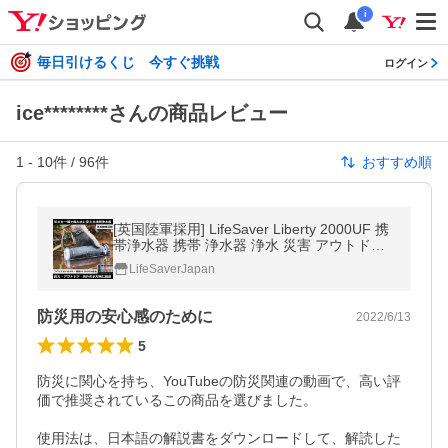
i
毎日引けるくじ 今すぐ挑戦
ログイン
ice********さんの商品レビュー
1
-
10
件 /
96
件
おすすめ順
[英国陸軍採用] LifeSaver Liberty 2000UF 携
帯浄水器 携帯 浄水器 浄水 災害 アウトドア
ボトル 防災 ライフセーバー リバティー 水浄
LifeSaverJapan
化装置 水 濾過 キャンプ
防災用の安心感のために
2022/6/13
5
防災に関心を持ち、YouTubeの防災関連の動画で、高い評
価で推奨されているこの商品を選びました。

使用法は、日本語の解説書をダウンロードして、解読した