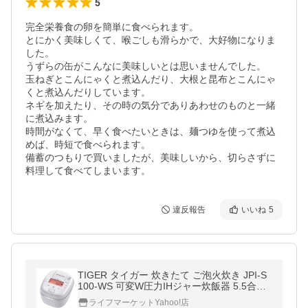
5
完全栄養食の卵を簡単に食べられます。

とにかく美味しくて、喉ごしも滑らかで、大好物になりま
した。

うずらの缶がこんなに美味しいとは思いませんでした。

玉ねぎとこんにゃくと煮込んだり、大根と昆布とこんにゃ
くと煮込んだりしています。

ネギを加えたり、その時の気分でありあわせのものと一緒
に煮込みます。

時間がなくて、早く食べたいときは、麺つゆを使って煮込
めば、時短で食べられます。

備蓄のつもりで買いましたが、美味しいから、切らさずに
違反報告
いいね
5
TIGER タイガー 炊きたて ご泡火炊き JPI-S
100-WS 可変W圧力IHジャー炊飯器 5.5合炊
き ミストホワイト
ライフマーケットYahoo!店