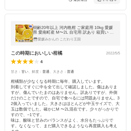
樹齢20年以上 河内晩柑 ご家庭用 10kg 愛媛
県 愛南町産 M〜2L 自宅用 訳あり 箱買い か
わち ばんかん 愛媛 みかん こだわり王国
愛媛みかんの こだわり王国
この時期においしい柑橘
2022/5/5
4
甘さ
：
甘い
、
鮮度
：
普通
、
大きさ
：
普通
柑橘類が少なくなる時期に毎年、購入しています。

到着してすぐに中を全て出して確認しました。傷はありま
すが、傷んでいたまのはありません。訳ありですが、外側
だけのことですので、自宅で食べるには問題ありません。3
2個入っていました。大きさはほとんどが中玉サイズで、大
玉は数個でした。確かにM 〜2L混在です。少々がっかりで
すので、−1です。

味は、酸味と甘みのバランスがよく、水分もたっぷりで
す。なくなって、まだ購入できるようなら再度購入も考え