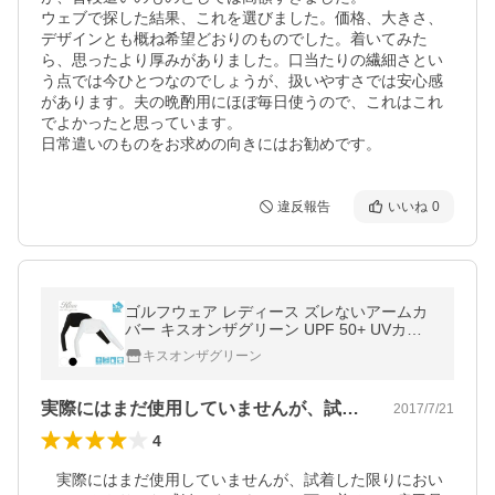
ウェブで探した結果、これを選びました。価格、大きさ、
デザインとも概ね希望どおりのものでした。着いてみた
ら、思ったより厚みがありました。口当たりの繊細さとい
う点では今ひとつなのでしょうが、扱いやすさでは安心感
があります。夫の晩酌用にほぼ毎日使うので、これはこれ
でよかったと思っています。

日常遣いのものをお求めの向きにはお勧めです。
違反報告
いいね
0
ゴルフウェア レディース ズレないアームカ
バー キスオンザグリーン UPF 50+ UVカッ
ト アームカバー 冷感 -3° COOLFiTハイパフ
キスオンザグリーン
ォーマンスインナーボレロ
実際にはまだ使用していませんが、試着し…
2017/7/21
4
　実際にはまだ使用していませんが、試着した限りにおい