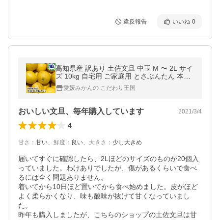
違反報告
いいね
0
高知県産 訳あり 土佐文旦 中玉 M 〜 2L サイ
ズ 10kg 自宅用 ご家庭用 とさぶんたん 本場
の 文旦 を 箱買い 愛媛 みかん の こだわり王
愛媛みかんの こだわり王国
国 10キロ
おいしい文旦、毎年購入しています
2021/3/4
4
甘さ
：
甘い
、
鮮度
：
良い
、
大きさ
：
少し大きめ
届いてすぐに確認したら、2Lほどのサイズのものが20個入
っていました。わけありでしたが、傷があるくらいで食べ
るには全く問題ありません。

着いてから10日ほど置いてから食べ始めました。皮がほど
よく柔らかくなり、味も酸味が抜けて甘くなっていまし
た。

昨年も購入しましたが、こちらのショップの土佐文旦は甘