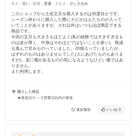
甘さ
：
甘い
、
鮮度
：
普通
、
大きさ
：
少し大きめ
このショップから土佐文旦を購入するのは何度目かです。
シーズン終わりに購入した際にカビがはえたものが入って
いてことがありますが、それ以外はいつもほぼ満足できる
商品です。

今回の文旦も大きさもほどよく(私の経験では大きすぎるも
のは皮が厚く、中身はそれほどではないことが多い)、熟成
も進んで甘みものっていました。20個入っていましたが、
はずれのものはありませんでした(人にあげたものもありま
すが)。皮に傷があるものの気になるようなひどい傷ではあ
りません。

また利用します。
購入した商品
★発送日/１～３営業日以内の発送
違反報告
いいね
0