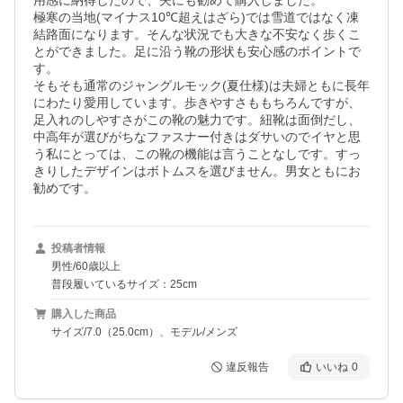
用感に納得したので、夫にも勧めて購入しました。

極寒の当地(マイナス10℃超えはざら)では雪道ではなく凍
結路面になります。そんな状況でも大きな不安なく歩くこ
とができました。足に沿う靴の形状も安心感のポイントで
す。

そもそも通常のジャングルモック(夏仕様)は夫婦ともに長年
にわたり愛用しています。歩きやすさももちろんですが、
足入れのしやすさがこの靴の魅力です。紐靴は面倒だし、
中高年が選びがちなファスナー付きはダサいのでイヤと思
う私にとっては、この靴の機能は言うことなしです。すっ
きりしたデザインはボトムスを選びません。男女ともにお
勧めです。
投稿者情報
男性/60歳以上
普段履いているサイズ：25cm
購入した商品
サイズ/7.0（25.0cm）、モデル/メンズ
違反報告
いいね
0