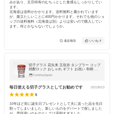
みがあり、文旦特有のむちっとした食感もしっかりしてい
ます。

北海道は送料がかかります。送料無料と書かれています
が、腹立たしいことに400円かかります。それでも他のショ
ップの送料無料（北海道は別）よりは安いので購入してい
ます。何とかならないでしょうか。
違反報告
いいね
4
切子グラス 花矢来 玉垣赤 タンブラー コップ
焼酎ロック おしゃれ ギフト お祝い 和柄 和
風
CommaJapan
毎日使える切子グラスとしてお勧めです
2022/6/13
5
10年ほど前に誕生日プレゼントとして夫に送った品を先日
割ってしまいました。新しいものをデパートで探しました
が、普段遣いのものとしては高額すぎました。
