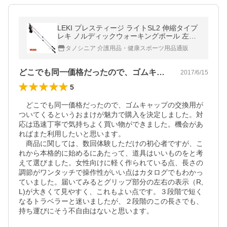
LEKI プレスティージ ライトSL2 伸縮タイプ
レキ ノルディックウォーキングポール 左右1
セット
タノシニア 介護用品・健康スポーツ用品通販
どこでも同一価格だったので、ゴムキャッ…
2017/6/15
5
　どこでも同一価格だったので、ゴムキャップの交換用が
ついてくるというおまけが魅力で購入を決定しました。対
応は迅速丁寧で気持ちよく買い物ができました。機会があ
ればまた利用したいと思います。

　商品に関しては、数回体験しただけの初心者ですが、こ
れから本格的に始めるにあたって、道具はいいものをと考
えて選びました。女性向けに軽く作られている点、長さの
調節がワンタッチで操作性がいい点はカタログでもわかっ
ていました。届いてみるとグリップ部分の左右の表示（R,
L)が大きくて見やすく、これもよい点です。３段階で短く
なるトラベラーと迷いましたが、２段階のこの長さでも、
持ち運びにそう不自由はないと思います。
