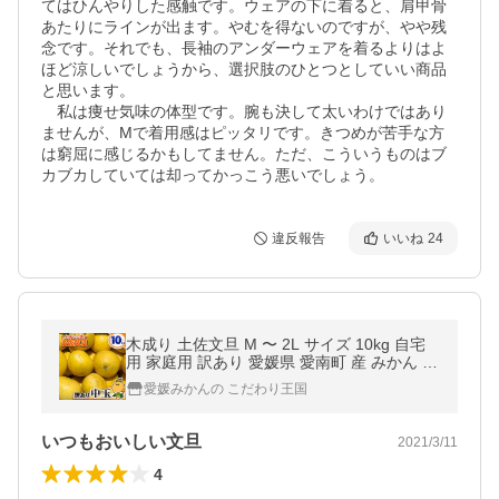
てはひんやりした感触です。ウェアの下に着ると、肩甲骨
あたりにラインが出ます。やむを得ないのですが、やや残
念です。それでも、長袖のアンダーウェアを着るよりはよ
ほど涼しいでしょうから、選択肢のひとつとしていい商品
と思います。

　私は痩せ気味の体型です。腕も決して太いわけではあり
ませんが、Mで着用感はピッタリです。きつめが苦手な方
は窮屈に感じるかもしてません。ただ、こういうものはブ
カブカしていては却ってかっこう悪いでしょう。
違反報告
いいね
24
木成り 土佐文旦 M 〜 2L サイズ 10kg 自宅
用 家庭用 訳あり 愛媛県 愛南町 産 みかん の
王様 とさぶんたん 箱買い 10キロ
愛媛みかんの こだわり王国
いつもおいしい文旦
2021/3/11
4