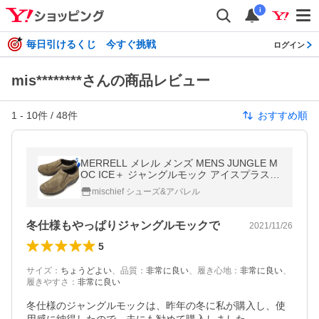
i
毎日引けるくじ 今すぐ挑戦
ログイン
mis********さんの商品レビュー
1
-
10
件 /
48
件
おすすめ順
MERRELL メレル メンズ MENS JUNGLE M
OC ICE＋ ジャングルモック アイスプラス G
UNSMOKE 靴 J37829
mischief シューズ&アパレル
冬仕様もやっぱりジャングルモックで
2021/11/26
5
サイズ
：
ちょうどよい
、
品質
：
非常に良い
、
履き心地
：
非常に良い
、
履きやすさ
：
非常に良い
冬仕様のジャングルモックは、昨年の冬に私が購入し、使