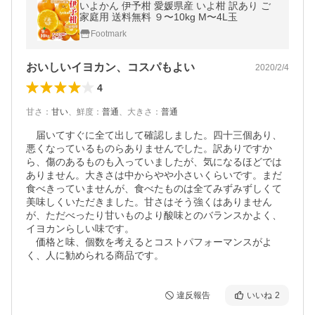
いよかん 伊予柑 愛媛県産 いよ柑 訳あり ご
家庭用 送料無料 ９〜10kg M〜4L玉
Footmark
おいしいイヨカン、コスパもよい
2020/2/4
4
甘さ
：
甘い
、
鮮度
：
普通
、
大きさ
：
普通
　届いてすぐに全て出して確認しました。四十三個あり、
悪くなっているものらありませんでした。訳ありですか
ら、傷のあるものも入っていましたが、気になるほどでは
ありません。大きさは中からやや小さいくらいです。まだ
食べきっていませんが、食べたものは全てみずみずしくて
美味しくいただきました。甘さはそう強くはありません
が、ただべったり甘いものより酸味とのバランスかよく、
イヨカンらしい味です。

　価格と味、個数を考えるとコストパフォーマンスがよ
く、人に勧められる商品です。
違反報告
いいね
2