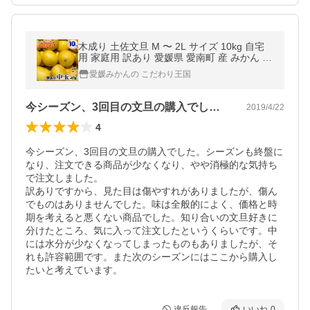
木成り 土佐文旦 M 〜 2L サイズ 10kg 自宅
用 家庭用 訳あり 愛媛県 愛南町 産 みかん の
王様 とさぶんたん 箱買い 10キロ
愛媛みかんの こだわり王国
今シーズン、3回目の文旦の購入でした。…
2019/4/22
4
今シーズン、3回目の文旦の購入でした。シーズンも終盤に
なり、注文できる商品が少なくなり、やや消極的な気持ち
で注文しました。

訳ありですから、見た目は傷やすれがありましたが、傷ん
でものはありませんでした。味は全般的によく、価格と時
期を考えると悪くない商品でした。知り合いの文旦好きに
分けたところ、気に入って注文したというくらいです。中
には水分が少なくなってしまったものもありましたが、そ
れも許容範囲です。また次のシーズンにはここから購入し
たいと考えています。
違反報告
いいね
0