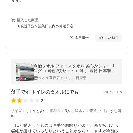
ます。
購入した商品
★発送予定/7営業日以内の発送予定
違反報告
いいね
1
今治タオル フェイスタオル 柔らかシャーリ
ング ＜同色2枚セット＞ 薄手 速乾 日本製 送
料無料
タオル直販店 ヒオリエ 日織恵
薄手です トイレのタオルにでも
2019/11/15
2
サイズ
：
ちょうどよい
、
肌触り
：
良い
、
吸水力
：
普通
、
生地
：
少し薄
め
　以前購入したものは厚手で肌触りがよく、糸が抜けたり
繊維が痩せていったりということか少なく、さすが今治タ