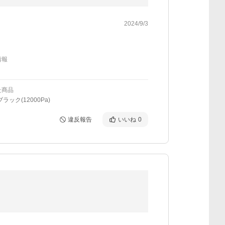
2024/9/3
情報
た商品
ラック(12000Pa)
違反報告
いいね
0