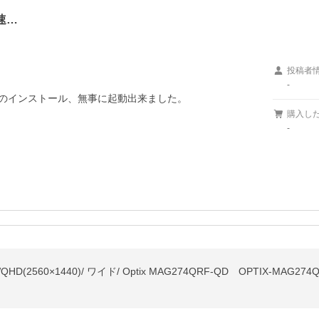
速…
投稿者
-
owsのインストール、無事に起動出来ました。

購入し
-
(2560×1440)/ ワイド/ Optix MAG274QRF-QD OPTIX-MAG274