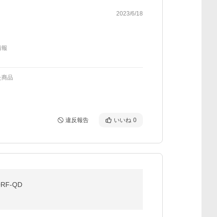
2023/6/18
情報
た商品
違反報告
いいね
0
QRF-QD