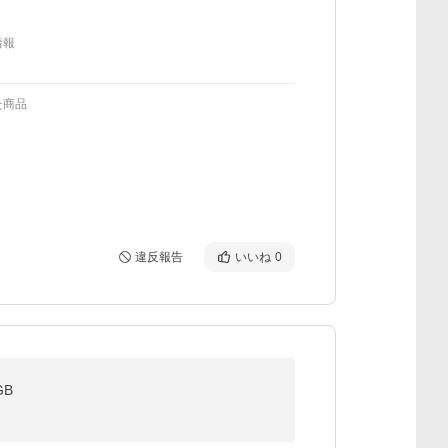
情報
た商品
違反報告
いいね
0
GB