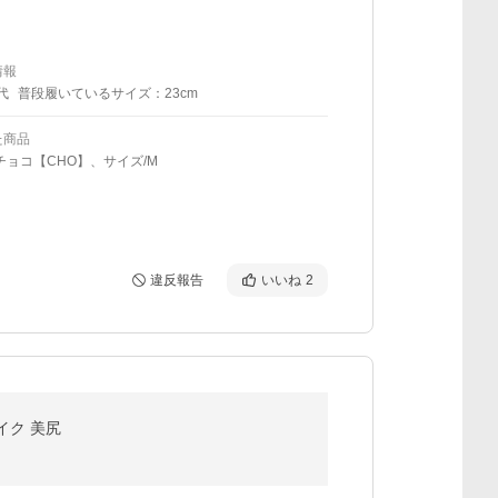
情報
代
普段履いているサイズ：23cm
た商品
チョコ【CHO】、サイズ/M
違反報告
いいね
2
イク 美尻