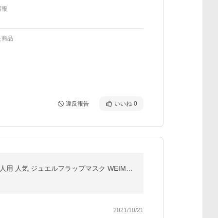
情報
た商品
違反報告
いいね
0
マスク 不織布 バイカラー 立体 カラーマスク くすみカラー 4層構造 平ゴム 小顔 小さめ ふつう 3サイズ 大人用 人気 ジュエルフラップマスク WEIMALL
2021/10/21