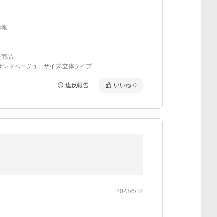
情報
た商品
サンドベージュ、サイズ/立体タイプ
違反報告
いいね
0
2023/6/18