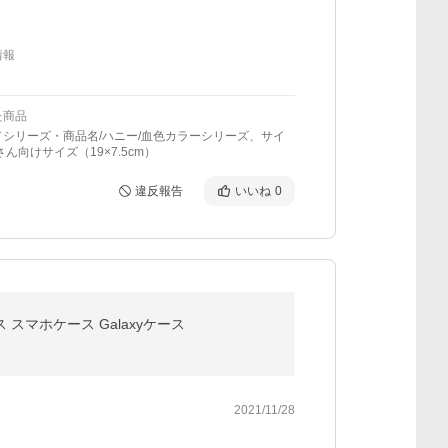
情報
た商品
／シリーズ・商品名/ハニー/血色カラーシリーズ、サイ
さん向けサイズ（19×7.5cm）
違反報告
いいね
0
neケース スマホケース Galaxyケース
2021/11/28