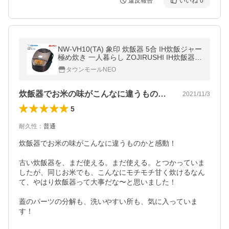
違反報告
いいね
0
NW-VH10(TA) 象印 炊飯器 5合 IH炊飯ジャー
極め炊き 一人暮らし ZOJIRUSHI IH炊飯器
5.5合炊き NW-VH10-TA
タウンモールNEO
炊飯器でお米の味がこんなに違うものかと…
2021/11/3
5
耐久性
：
普通
炊飯器でお米の味がこんなに違うものかと感動！

古い炊飯器を、まだ使える。まだ使える。とつかっていま
したが、同じお米でも、こんなにモチモチ甘く炊けるなん
て、やはり炊飯器って大事だな〜と思いました！

蓋のパーツの分解も、洗いやすい所も、気に入っていま
す！