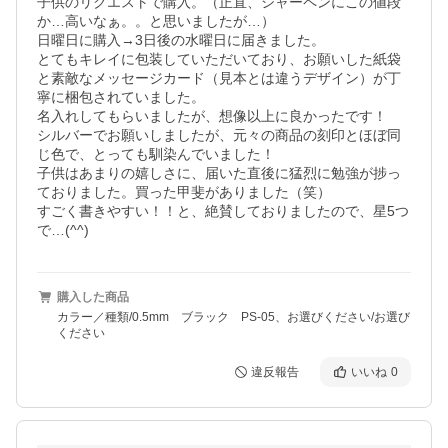
子供のリクエストで購入。（正直、シャーペンにこの値段
か…高いなぁ。。と思いましたが…）

日曜日に購入→3日後の水曜日に届きました。

とてもキレイに包装していただいており、お願いした紙袋
と素敵なメッセージカード（見本とは違うデザイン）が丁
寧に梱包されていました。

名入れしてもらいましたが、想像以上に良かったです！　
シルバーでお願いしましたが、元々の商品の刻印とほぼ同
じ色で、とっても馴染んでいました！

子供はあまりの嬉しさに、届いた直後に猛烈に勉強が捗っ
ておりました。買った甲斐がありました（笑）

すごく書きやすい！！と、絶賛しておりましたので、星5つ
で…(^^)
購入した商品
カラー／種類/0.5mm ブラック PS-05、お選びください/お選び
ください
違反報告
いいね
0