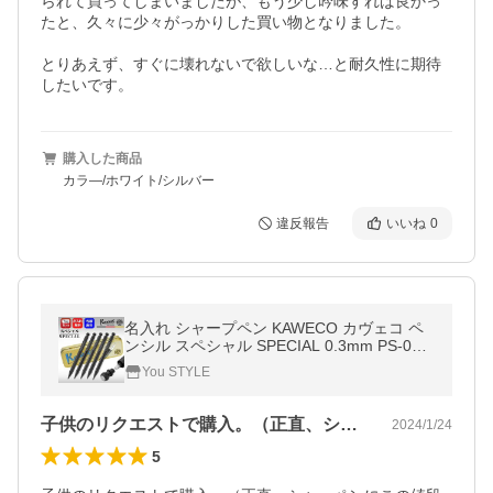
られて買ってしまいましたが、もう少し吟味すれば良かっ
たと、久々に少々がっかりした買い物となりました。

とりあえず、すぐに壊れないで欲しいな…と耐久性に期待
したいです。
購入した商品
カラ―/ホワイト/シルバー
違反報告
いいね
0
名入れ シャープペン KAWECO カヴェコ ペ
ンシル スペシャル SPECIAL 0.3mm PS-03/1
1000180 0.5mm PS-05 0.7mm PS-07 0.9m
You STYLE
m PS-09 2.0mm PS-20 ノック式
子供のリクエストで購入。（正直、シャー…
2024/1/24
5