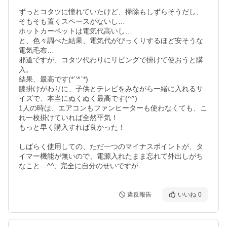
ずっとコタツに憧れていたけど、掃除もしずらそうだし、
そもそも置くスペースがないし…

ホットカーペットは電気代高いし…

と、色々調べた結果、電気代がびっくりするほど安そうな
電気毛布… 

邪道ですが、コタツ代わりにリビングで掛けて使おうと購
入。

結果、最高です(*´꒳`*)

膝掛けがわりに、子供とテレビをみながら一緒に入れるサ
イズで、本当にぬくぬく最高です(^^)

1人の時は、エアコンもファンヒーターも使わなくても、こ
れ一枚掛けていれば全然平気！

もっと早く購入すれば良かった！

しばらく使用しての、ただ一つのマイナスポイントが、タ
イマー機能が無いので、電源入れたまま忘れて外出しがち
なこと…^^;  完全に自分のせいですが…
違反報告
いいね
0