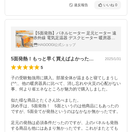
違反報告
いいね
0
【5面発熱】パネルヒーター 足元ヒーター 遠
赤外線 電気足温器 デスクヒーター 暖房器具
省エネ 3段階調節 転倒自動オフ オフィス ペ
HAGOOGI公式ショップ
ット
5面発熱！もっと早く買えばよかった…！
2025/1/31
5
子の受験勉強用に購入。部屋全体が温まると寝てしまうし
(^^;、他の暖房器具に比べて、消し忘れや火災の心配がない
事、何より省エネなところが魅力的で購入しました。

似た様な商品とたくさん比べました。

決め手は、5面発熱！　5面というのは他商品にもあったの
ですが、5面全てが発熱というのはなかなか無かったです。

足元の発熱は必須条件だったのですが、上のパネルも発熱
する商品も他にはあまり無かったです。これがまたとても