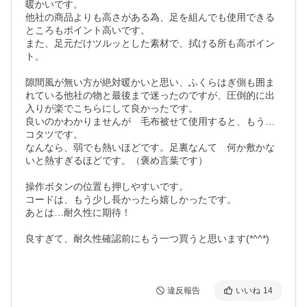
暖かいです。

他社の商品よりも高さがある為、足を組んでも使用できる
ところもポイント高いです。

また、足元だけツルッとした素材で、拭ける所も高ポイン
ト。

隙間風が無い方が絶対暖かいと思い、ふくらはぎ側も囲ま
れている他社の物と最後まで迷ったのですが、圧倒的に出
入りが楽でこちらにして良かったです。

良いのかわかりませんが　毛布被せて使用すると、もう…
コタツです。

なんなら、弱でも熱いほどです。足裏なんて　何か敷かな
いと熱すぎるほどです。（褒め言葉です）

操作ボタンの位置も押しやすいです。

コードは、もう少し長かったら嬉しかったです。

あとは…耐久性に期待！

良すぎて、耐久性確認前にもう一つ買うと思います(*^^*)

違反報告
いいね
14