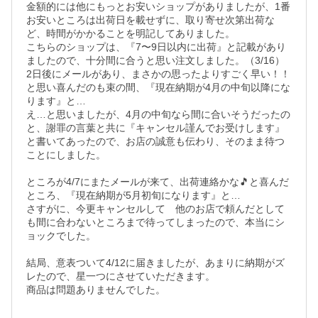
金額的には他にもっとお安いショップがありましたが、1番
お安いところは出荷日を載せずに、取り寄せ次第出荷な
ど、時間がかかることを明記してありました。

こちらのショップは、『7〜9日以内に出荷』と記載があり
ましたので、十分間に合うと思い注文しました。（3/16）

2日後にメールがあり、まさかの思ったよりすごく早い！！
と思い喜んだのも束の間、『現在納期が4月の中旬以降にな
ります』と…

え…と思いましたが、4月の中旬なら間に合いそうだったの
と、謝罪の言葉と共に『キャンセル謹んでお受けします』
と書いてあったので、お店の誠意も伝わり、そのまま待つ
ことにしました。

ところが4/7にまたメールが来て、出荷連絡かな🎵と喜んだ
ところ、『現在納期が5月初旬になります』と…

さすがに、今更キャンセルして　他のお店で頼んだとして
も間に合わないところまで待ってしまったので、本当にシ
ョックでした。

結局、意表ついて4/12に届きましたが、あまりに納期がズ
レたので、星一つにさせていただきます。

商品は問題ありませんでした。