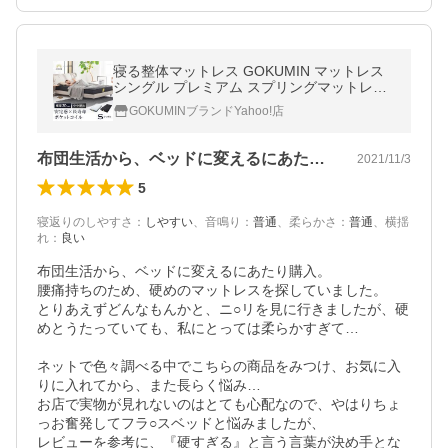
寝る整体マットレス GOKUMIN マットレス
シングル プレミアム スプリングマットレス
ポケットコイルマットレス ポケットコイル
GOKUMINブランドYahoo!店
爆買
布団生活から、ベッドに変えるにあたり購…
2021/11/3
5
寝返りのしやすさ
：
しやすい
、
音鳴り
：
普通
、
柔らかさ
：
普通
、
横揺
れ
：
良い
布団生活から、ベッドに変えるにあたり購入。

腰痛持ちのため、硬めのマットレスを探していました。

とりあえずどんなもんかと、ニ○リを見に行きましたが、硬
めとうたっていても、私にとっては柔らかすぎて…

ネットで色々調べる中でこちらの商品をみつけ、お気に入
りに入れてから、また長らく悩み…

お店で実物が見れないのはとても心配なので、やはりちょ
っお奮発してフラ○スベッドと悩みましたが、

レビューを参考に、『硬すぎる』と言う言葉が決め手とな