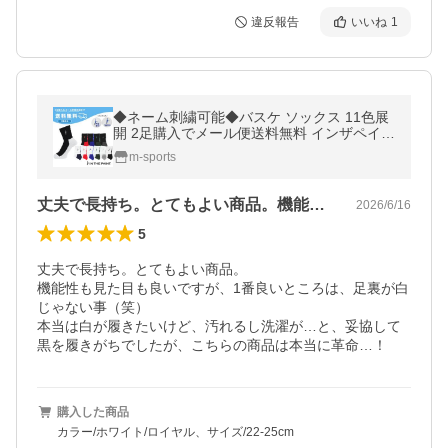
違反報告
いいね
1
◆ネーム刺繍可能◆バスケ ソックス 11色展
開 2足購入でメール便送料無料 インザペイン
ト IN THE PAINT パネルソックス ITP860B I
m-sports
TP860W
丈夫で長持ち。とてもよい商品。機能性も…
2026/6/16
5
丈夫で長持ち。とてもよい商品。

機能性も見た目も良いですが、1番良いところは、足裏が白
じゃない事（笑）

本当は白が履きたいけど、汚れるし洗濯が…と、妥協して
黒を履きがちでしたが、こちらの商品は本当に革命…！
購入した商品
カラー/ホワイト/ロイヤル、サイズ/22-25cm