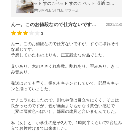
ッド すのこベッド すのこ ベット 収納 コン
セント付き 高さ調節 おしゃれ
SIMPLE STYLE ヤフー店
んー。このお値段なので仕方ないですが、…
2021/11/3
3
んー。このお値段なので仕方ないですが、すぐに壊れそう
な感じです。

予想していたものよりも、正直残念なお品でした。

臭いあり。木のささくれ多数。割れあり。歪みあり。きし
み音あり。

発送はとても早く、梱包もキチンとしていて、部品もキチ
ンと揃っていました。

ナチュラルにしたので、割れや傷は目立ちにくく、そこは
良かったのですが、色が画面よりもかなり黄色い感じで
（変に薄黄色っぽい）、部屋の建具と合いませんでした。

私（女）と、小学生の息子2人で、1時間半くらいで2台組み
立てお片付けまで出来ました。
