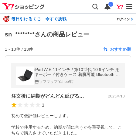
i
毎日引けるくじ 今すぐ挑戦
ログイン
sn_********さんの商品レビュー
1
-
10
件 /
13
件
おすすめ順
iPad A16 11インチ / 第10世代 10.9インチ 用
キーボード付きケース 着脱可能 Bluetooth キ
ーボード トラックパッド搭載 マルチファン
ソフマップ Yahoo!店
クションキー スタンド…
注文後に納期がどんどん延びる…
2025/4/13
1
初めて低評価レビューします。

学校で使用するため、納期が間に合うかを重要視して、こ
ちらで購入させていただきました。
