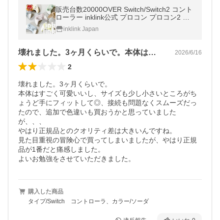
販売台数20000OVER Switch/Switch2 コント
ローラー inklink公式 プロコン プロコン2 ス
イッチ スイッチ2 ワイヤレスコントローラー
inklink Japan
連射機能 ワイヤレス 第2世代
壊れました。3ヶ月くらいで。本体はすご…
2026/6/16
2
壊れました。3ヶ月くらいで。

本体はすごく可愛いいし、サイズも少し小さいところがち
ょうど手にフィットして◎、接続も問題なくスムーズだっ
たので、追加で色違いも買おうかと思っていました
が、、、

やはり正規品とのクオリティ差は大きいんですね。

見た目重視の冒険心で買ってしまいましたが、やはり正規
品が1番だと痛感しました。

よいお勉強をさせていただきました。
購入した商品
タイプ/Switch コントローラ、カラー/ソーダ